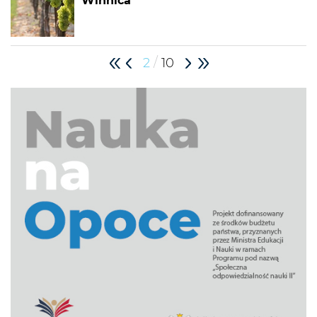
Winnica
/
2
10