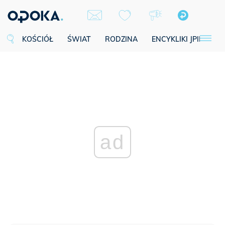
KOŚCIÓŁ
ŚWIAT
RODZINA
ENCYKLIKI JPII
SE
ad