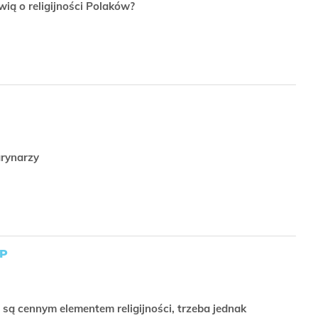
ią o religijności Polaków?
marynarzy
OP
a są cennym elementem religijności, trzeba jednak