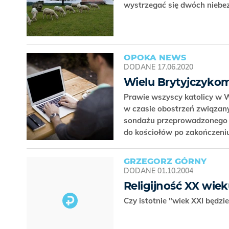
wystrzegać się dwóch niebe
OPOKA NEWS
DODANE
17.06.2020
Wielu Brytyjczykom 
Prawie wszyscy katolicy w W
w czasie obostrzeń związan
sondażu przeprowadzonego n
do kościołów po zakończeni
GRZEGORZ GÓRNY
DODANE
01.10.2004
Religijność XX wie
Czy istotnie "wiek XXI będzie