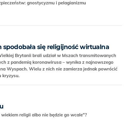
zpieczeństw: gnostycyzmu i pelagianizmu
spodobała się religijność wirtualna
ielkiej Brytanii brali udział w Mszach transmitowanych
ych z pandemią koronawirusa – wynika z najnowszego
a Wyspach. Wielu z nich nie zamierza jednak powrócić
u kryzysu.
ku
 wiekiem religii albo nie będzie go wcale"?