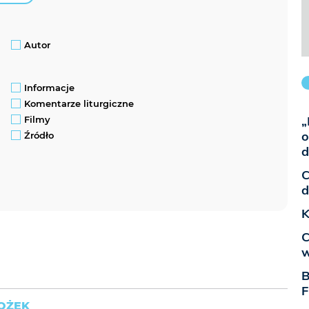
Autor
Informacje
Komentarze liturgiczne
„
Filmy
o
Źródło
d
C
d
K
C
w
B
F
ROŻEK