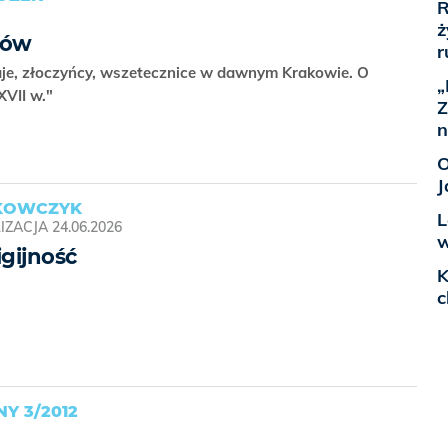
R
ż
ków
r
taje, złoczyńcy, wszetecznice w dawnym Krakowie. O
„
XVII w."
Z
n
O
J
AKOWCZYK
L
IZACJA
24.06.2026
w
gijność
K
c
Y 3/2012