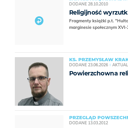
DODANE
28.10.2010
Religijność wyrzut
Fragmenty książki p.t. "Hul
marginesie społecznym XVI-
KS. PRZEMYSŁAW KR
DODANE
23.06.2026
AKTUAL
Powierzchowna reli
PRZEGLĄD POWSZECHN
DODANE
13.03.2012