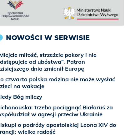
NOWOŚCI W SERWISIE
Miejcie miłość, strzeżcie pokory i nie
dstępujcie od ubóstwa”. Patron
zisiejszego dnia zmienił Europę
o czwarta polska rodzina nie może wysłać
zieci na wakacje
iedy Bóg milczy
ichanouska: trzeba pociągnąć Białoruś za
spółudział w agresji przeciw Ukrainie
iskupi o podróży apostolskiej Leona XIV do
rancji: wielka radość