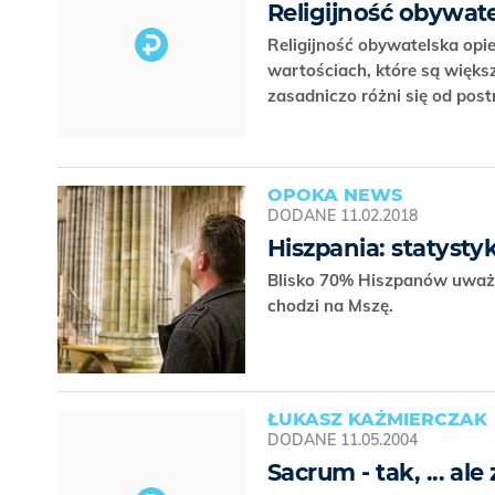
Religijność obywate
Religijność obywatelska opie
wartościach, które są więk
zasadniczo różni się od pos
OPOKA NEWS
DODANE
11.02.2018
Hiszpania: statystyk
Blisko 70% Hiszpanów uważa 
chodzi na Mszę.
ŁUKASZ KAŹMIERCZAK
DODANE
11.05.2004
Sacrum - tak, ... al