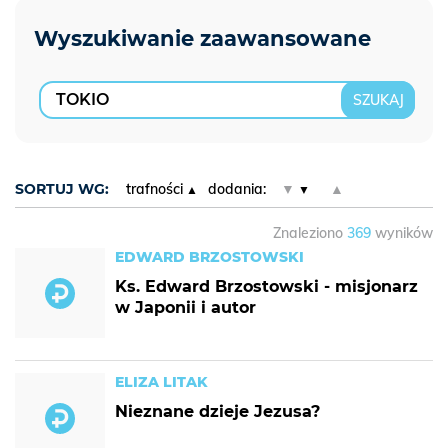
SORTUJ WG:
trafności
dodania:
▼
▲
Znaleziono
369
wyników
EDWARD BRZOSTOWSKI
Ks. Edward Brzostowski - misjonarz
w Japonii i autor
ELIZA LITAK
Nieznane dzieje Jezusa?