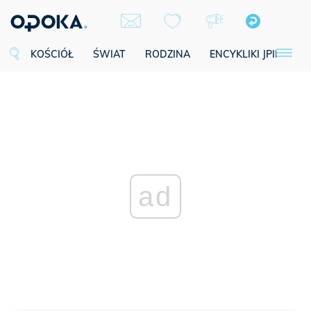
KOŚCIÓŁ
ŚWIAT
RODZINA
ENCYKLIKI JPII
SE
ad