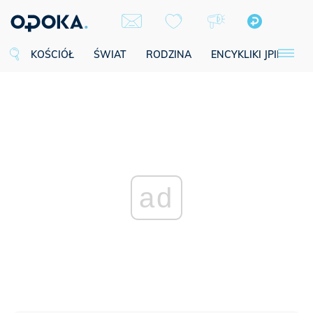
KOŚCIÓŁ
ŚWIAT
RODZINA
ENCYKLIKI JPII
SE
ad