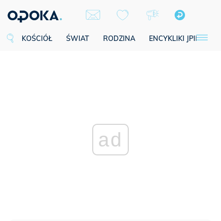
KOŚCIÓŁ
ŚWIAT
RODZINA
ENCYKLIKI JPII
SE
ad