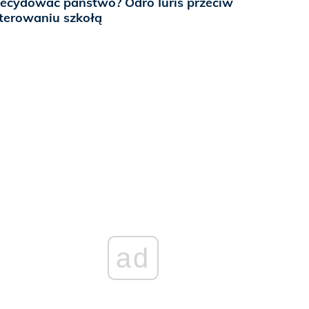
ecydować państwo? Odro Iuris przeciw
terowaniu szkołą
ad