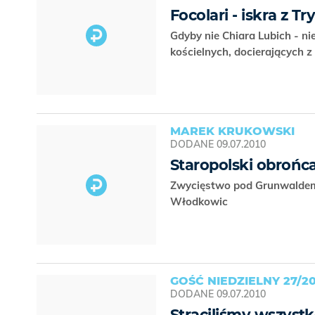
Focolari - iskra z T
Gdyby nie Chiara Lubich - ni
kościelnych, docierających 
MAREK KRUKOWSKI
DODANE
09.07.2010
Staropolski obrońc
Zwycięstwo pod Grunwaldem s
Włodkowic
GOŚĆ NIEDZIELNY 27/20
DODANE
09.07.2010
Straciliśmy wszystk