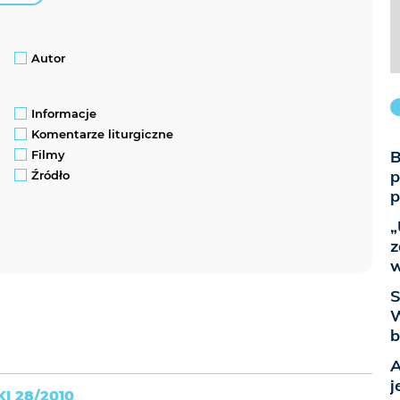
Autor
Informacje
Komentarze liturgiczne
B
Filmy
p
Źródło
p
„
z
w
S
W
b
A
j
I 28/2010