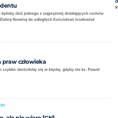
d
rydentu
s
e byłoby dziś jednego z najprężniej działających ruchów
z Dobrą Nowiną do odległych Kościołowi środowisk
a praw człowieka
zybko obróciłoby się w klęskę, gdyby nie ks. Paweł
10
o, ale nie wiarę [GN]