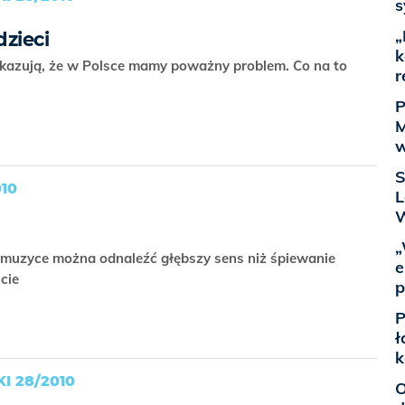
s
„
dzieci
k
kazują, że w Polsce mamy poważny problem. Co na to
r
P
M
w
S
10
L
W
„
 muzyce można odnaleźć głębszy sens niż śpiewanie
e
ncie
p
P
ł
k
I 28/2010
O