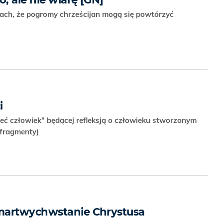
trach, że pogromy chrześcijan mogą się powtórzyć
i
eć człowiek" będącej refleksją o człowieku stworzonym
(fragmenty)
martwychwstanie Chrystusa