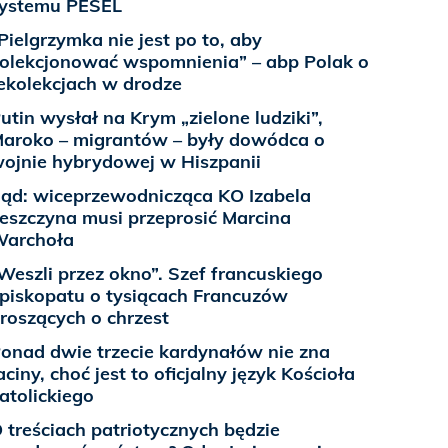
ystemu PESEL
Pielgrzymka nie jest po to, aby
olekcjonować wspomnienia” – abp Polak o
ekolekcjach w drodze
utin wysłał na Krym „zielone ludziki”,
aroko – migrantów – były dowódca o
ojnie hybrydowej w Hiszpanii
ąd: wiceprzewodnicząca KO Izabela
eszczyna musi przeprosić Marcina
archoła
Weszli przez okno”. Szef francuskiego
piskopatu o tysiącach Francuzów
roszących o chrzest
onad dwie trzecie kardynałów nie zna
aciny, choć jest to oficjalny język Kościoła
atolickiego
 treściach patriotycznych będzie