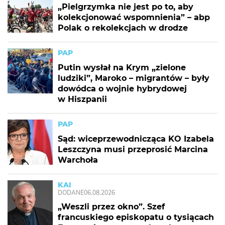
„Pielgrzymka nie jest po to, aby
kolekcjonować wspomnienia” – abp
Polak o rekolekcjach w drodze
PAP
Putin wysłał na Krym „zielone
ludziki”, Maroko – migrantów – były
dowódca o wojnie hybrydowej
w Hiszpanii
PAP
Sąd: wiceprzewodnicząca KO Izabela
Leszczyna musi przeprosić Marcina
Warchoła
KAI
DODANE
06.08.2026
„Weszli przez okno”. Szef
francuskiego episkopatu o tysiącach