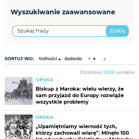
SORTUJ WG:
trafności
dodania:
▼
▲
Znaleziono
10000
wyników
OPOKA
Biskup z Maroka: wielu wierzy, że
sam przyjazd do Europy rozwiąże
wszystkie problemy
OPOKA
„Upamiętniamy wierność tych,
którzy zachowali wiarę”. Minęło 100