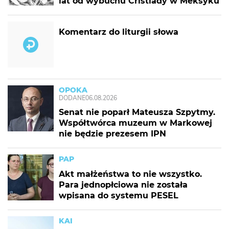
lat od wybuchu Cristiady w Meksyku
Komentarz do liturgii słowa
OPOKA
DODANE
06.08.2026
Senat nie poparł Mateusza Szpytmy.
Współtwórca muzeum w Markowej
nie będzie prezesem IPN
PAP
Akt małżeństwa to nie wszystko.
Para jednopłciowa nie została
wpisana do systemu PESEL
KAI