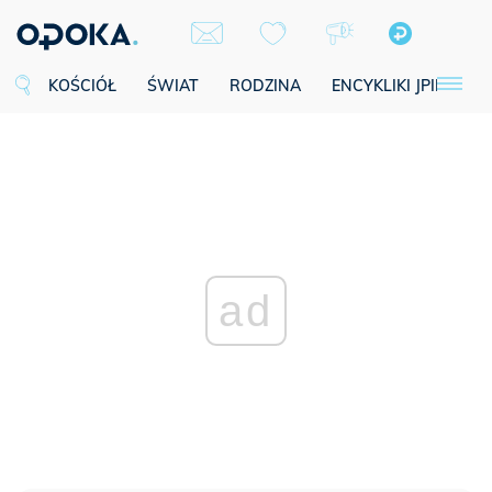
KOŚCIÓŁ
ŚWIAT
RODZINA
ENCYKLIKI JPII
SE
ad