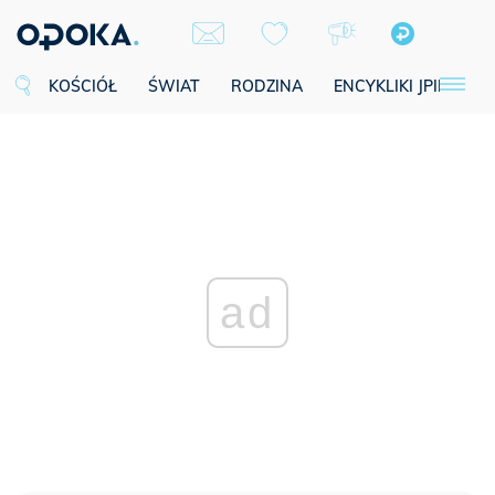
KOŚCIÓŁ
ŚWIAT
RODZINA
ENCYKLIKI JPII
SE
ad