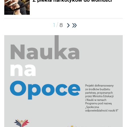
Z piekła narkotyków do wolności
/
1
8