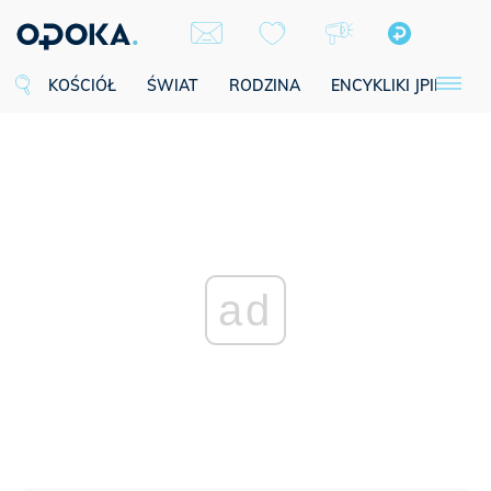
KOŚCIÓŁ
ŚWIAT
RODZINA
ENCYKLIKI JPII
SE
ad