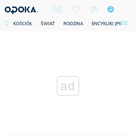
KOŚCIÓŁ
ŚWIAT
RODZINA
ENCYKLIKI JPII
SE
ad