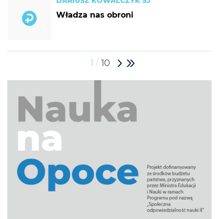
DARIUSZ KOWALCZYK SJ
Władza nas obroni
/
1
10