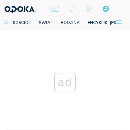
KOŚCIÓŁ
ŚWIAT
RODZINA
ENCYKLIKI JPII
SE
ad