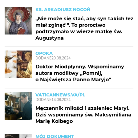
KS. ARKADIUSZ NOCOŃ
„Nie może się stać, aby syn takich łez
miał zginąć'". To proroctwo
podtrzymało w wierze matkę św.
Augustyna
OPOKA
DODANE
20.08.2024
Doktor Miodpłynny. Wspominamy
autora modlitwy „Pomnij,
o Najświętsza Panno Maryjo”
VATICANNEWS.VA/PL
DODANE
14.08.2024
Męczennik miłości i szaleniec Maryi.
Dziś wspominamy św. Maksymiliana
Marię Kolbego
MÓJ DOKUMENT