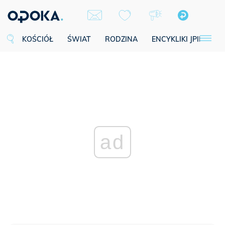
KOŚCIÓŁ
ŚWIAT
RODZINA
ENCYKLIKI JPII
SE
ad