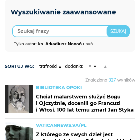
Tylko autor:
ks. Arkadiusz Nocoń
usuń
SORTUJ WG:
trafności
dodania:
▼
▲
Znaleziono
327
wyników
BIBLIOTEKA OPOKI
Chciał malarstwem służyć Bogu
i Ojczyźnie, docenili go Francuzi
i Włosi. 100 lat temu zmarł Jan Styka
VATICANNEWS.VA/PL
Z którego ze swych dzieł jest