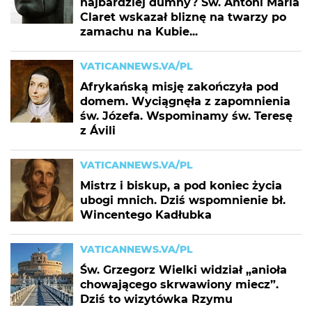
najbardziej dumny? Św. Antoni Maria
Claret wskazał bliznę na twarzy po
zamachu na Kubie...
VATICANNEWS.VA/PL
Afrykańską misję zakończyła pod
domem. Wyciągnęła z zapomnienia
św. Józefa. Wspominamy św. Teresę
z Ávili
VATICANNEWS.VA/PL
Mistrz i biskup, a pod koniec życia
ubogi mnich. Dziś wspomnienie bł.
Wincentego Kadłubka
VATICANNEWS.VA/PL
Św. Grzegorz Wielki widział „anioła
chowającego skrwawiony miecz”.
Dziś to wizytówka Rzymu