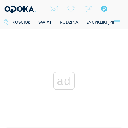
KOŚCIÓŁ
ŚWIAT
RODZINA
ENCYKLIKI JPII
SE
ad