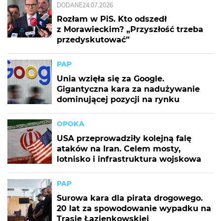
DODANE
24.07.2026
Rozłam w PiS. Kto odszedł
z Morawieckim? „Przyszłość trzeba
przedyskutować”
PAP
Unia wzięła się za Google.
Gigantyczna kara za nadużywanie
dominującej pozycji na rynku
OPOKA
USA przeprowadziły kolejną falę
ataków na Iran. Celem mosty,
lotnisko i infrastruktura wojskowa
PAP
Surowa kara dla pirata drogowego.
20 lat za spowodowanie wypadku na
Trasie Łazienkowskiej