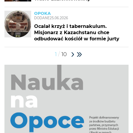
OPOKA
DODANE
25.06.2026
Ocalał krzyż i tabernakulum.
Misjonarz z Kazachstanu chce
odbudować kościół w formie jurty
/
1
10