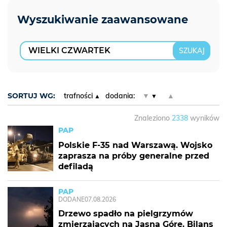
SORTUJ WG:
trafności
dodania:
▼
▲
Znaleziono
2338
wyników
PAP
Polskie F-35 nad Warszawą. Wojsko
zaprasza na próby generalne przed
defiladą
PAP
DODANE
07.08.2026
Drzewo spadło na pielgrzymów
zmierzających na Jasną Górę. Bilans