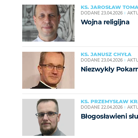
KS. JAROSŁAW TOM
DODANE
23.04.2026
AKTU
Wojna religijna
KS. JANUSZ CHYŁA
DODANE
23.04.2026
AKTU
Niezwykły Poka
KS. PRZEMYSŁAW K
DODANE
22.04.2026
AKTU
Błogosławieni sł