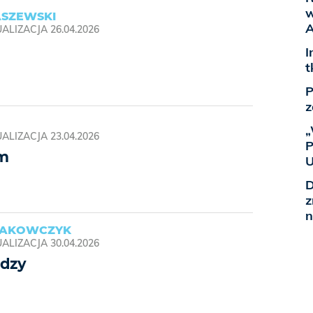
w
ASZEWSKI
A
ALIZACJA
26.04.2026
I
t
P
z
„
ALIZACJA
23.04.2026
P
rm
U
D
z
n
RAKOWCZYK
ALIZACJA
30.04.2026
udzy