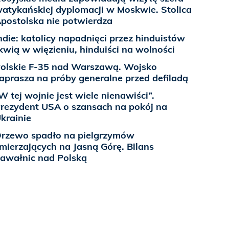
atykańskiej dyplomacji w Moskwie. Stolica
postolska nie potwierdza
ndie: katolicy napadnięci przez hinduistów
kwią w więzieniu, hinduiści na wolności
olskie F-35 nad Warszawą. Wojsko
aprasza na próby generalne przed defiladą
W tej wojnie jest wiele nienawiści”.
rezydent USA o szansach na pokój na
krainie
rzewo spadło na pielgrzymów
mierzających na Jasną Górę. Bilans
awałnic nad Polską