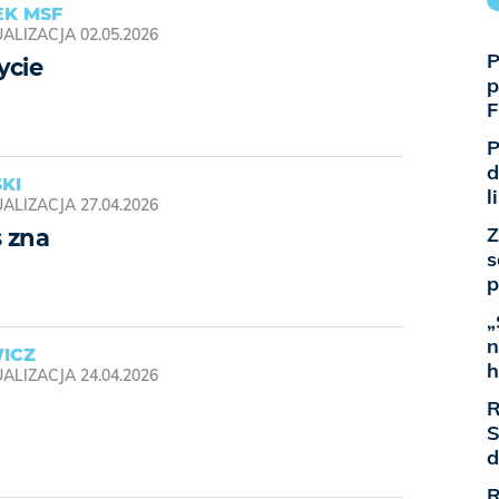
EK MSF
ALIZACJA
02.05.2026
P
ycie
p
F
P
d
KI
l
ALIZACJA
27.04.2026
Z
s zna
s
p
„
n
ICZ
h
ALIZACJA
24.04.2026
R
S
d
R