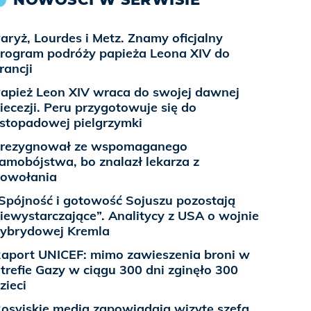
aryż, Lourdes i Metz. Znamy oficjalny
rogram podróży papieża Leona XIV do
rancji
apież Leon XIV wraca do swojej dawnej
iecezji. Peru przygotowuje się do
istopadowej pielgrzymki
rezygnował ze wspomaganego
amobójstwa, bo znalazł lekarza z
owołania
Spójność i gotowość Sojuszu pozostają
iewystarczające”. Analitycy z USA o wojnie
ybrydowej Kremla
aport UNICEF: mimo zawieszenia broni w
trefie Gazy w ciągu 300 dni zginęło 300
zieci
osyjskie media zapowiadają wizytę szefa