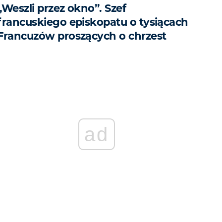
„Weszli przez okno”. Szef
francuskiego episkopatu o tysiącach
Francuzów proszących o chrzest
ad