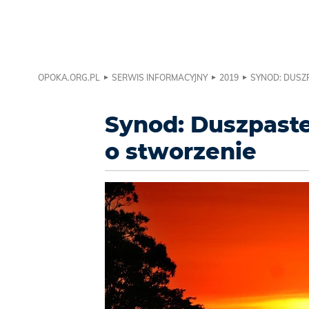
OPOKA.ORG.PL
SERWIS INFORMACYJNY
2019
SYNOD: DUSZ
Synod: Duszpaster
o stworzenie