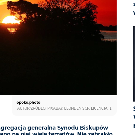
opoka.photo
AUTOR/ŹRÓDŁO: PIXABAY, LEONDENISCF, LICENCJA: 1
ngregacja generalna Synodu Biskupów
ano na niej wiele tematów. Nie zabrakło