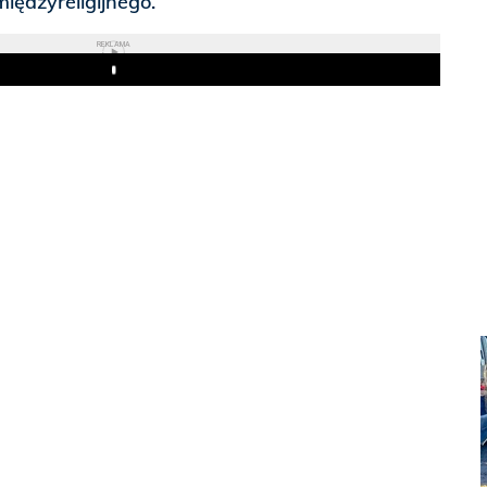
iędzyreligijnego.
REKLAMA
Play