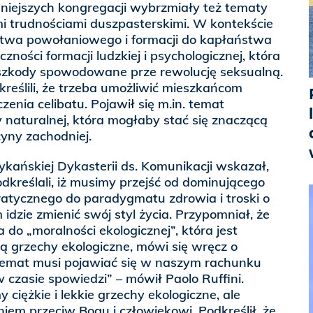
niejszych kongregacji wybrzmiały też tematy
i trudnościami duszpasterskimi. W kontekście
twa powołaniowego i formacji do kapłaństwa
czności formacji ludzkiej i psychologicznej, która
szkody spowodowane prze rewolucję seksualną.
reślili, że trzeba umożliwić mieszkańcom
enia celibatu. Pojawił się m.in. temat
aturalnej, która mogłaby stać się znaczącą
yny zachodniej.
kańskiej Dykasterii ds. Komunikacji wskazał,
odkreślali, iż musimy przejść od dominującego
tycznego do paradygmatu zdrowia i troski o
 idzie zmienić swój styl życia. Przypomniał, że
do „moralności ekologicznej”, która jest
ją grzechy ekologiczne, mówi się wręcz o
 temat musi pojawiać się w naszym rachunku
 czasie spowiedzi” – mówił Paolo Ruffini.
ciężkie i lekkie grzechy ekologiczne, ale
iem przeciw Bogu i człowiekowi. Podkreślił, że