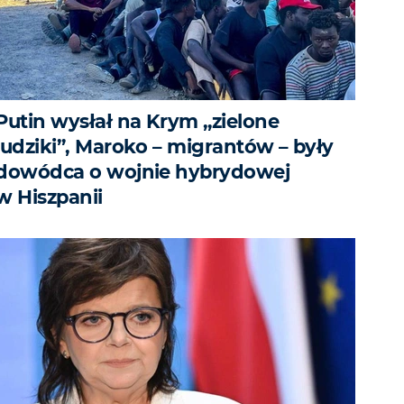
Putin wysłał na Krym „zielone
ludziki”, Maroko – migrantów – były
dowódca o wojnie hybrydowej
w Hiszpanii