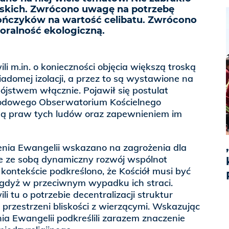
skich. Zwrócono uwagę na potrzebę
ończyków na wartość celibatu. Zwrócono
ralność ekologiczną.
i m.in. o konieczności objęcia większą troską
iadomej izolacji, a przez to są wystawione na
bójstwem włącznie. Pojawił się postulat
odowego Obserwatorium Kościelnego
ną praw tych ludów oraz zapewnieniem im
nia Ewangelii wskazano na zagrożenia dla
sie ze sobą dynamiczny rozwój wspólnot
kontekście podkreślono, że Kościół musi być
 gdyż w przeciwnym wypadku ich straci.
i tu o potrzebie decentralizacji struktur
 przestrzeni bliskości z wierzącymi. Wskazując
ia Ewangelii podkreślili zarazem znaczenie