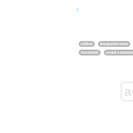
1
celibat
duszpasterstwo
moralność
synod o amazon
a