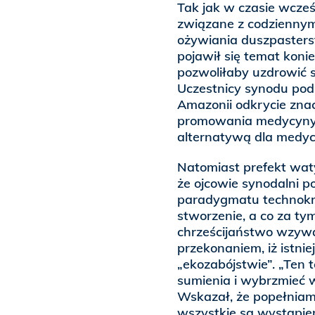
Tak jak w czasie wcześ
związane z codziennym
ożywiania duszpasters
pojawił się temat konie
pozwoliłaby uzdrowić 
Uczestnicy synodu podk
Amazonii odkrycie znacz
promowania medycyny n
alternatywą dla medyc
Natomiast prefekt waty
że ojcowie synodalni p
paradygmatu technokra
stworzenie, a co za tym
chrześcijaństwo wzywa 
przekonaniem, iż istnie
„ekozabójstwie”. „Ten
sumienia i wybrzmieć w
Wskazał, że popełniamy 
wszystkie są wystąpien