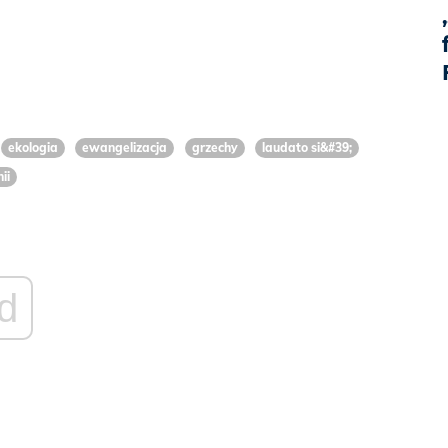
ekologia
ewangelizacja
grzechy
laudato si&#39;
ii
d