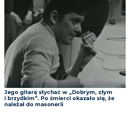
Jego gitarę słychać w „Dobrym, złym
i brzydkim”. Po śmierci okazało się, że
należał do masonerii