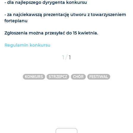
- dla najlepszego dyrygenta konkursu
- za najciekawszą prezentację utworu z towarzyszeniem
fortepianu
Zgłoszenia można przesyłać do 15 kwietnia.
Regulamin konkursu
/
1
1
KONKURS
STRZEPCZ
CHÓR
FESTIWAL