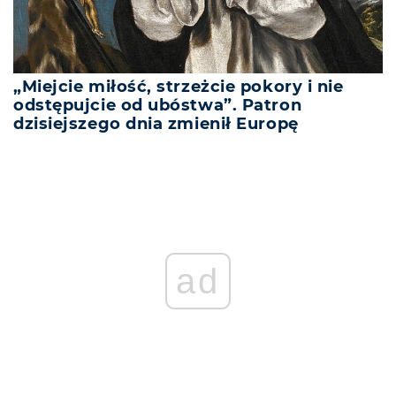
„Miejcie miłość, strzeżcie pokory i nie
odstępujcie od ubóstwa”. Patron
dzisiejszego dnia zmienił Europę
ad