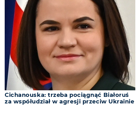
Cichanouska: trzeba pociągnąć Białoruś
za współudział w agresji przeciw Ukrainie