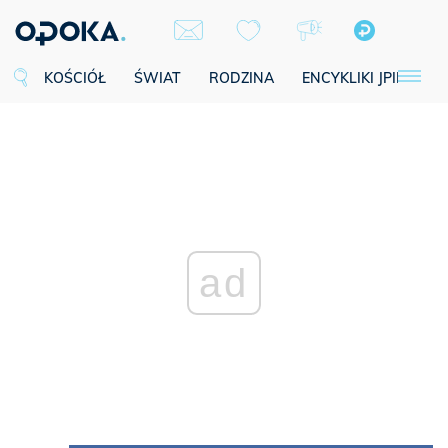
KOŚCIÓŁ
ŚWIAT
RODZINA
ENCYKLIKI JPII
SE
ad