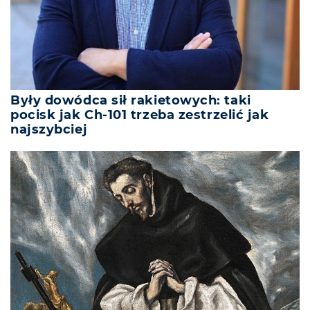
Były dowódca sił rakietowych: taki
pocisk jak Ch-101 trzeba zestrzelić jak
najszybciej