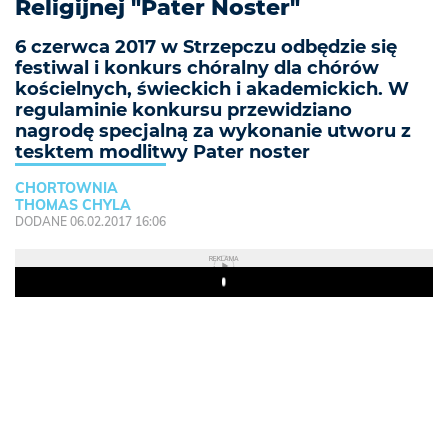
Religijnej "Pater Noster"
6 czerwca 2017 w Strzepczu odbędzie się
festiwal i konkurs chóralny dla chórów
kościelnych, świeckich i akademickich. W
regulaminie konkursu przewidziano
nagrodę specjalną za wykonanie utworu z
tesktem modlitwy Pater noster
CHORTOWNIA
THOMAS CHYLA
DODANE 06.02.2017 16:06
REKLAMA
Play