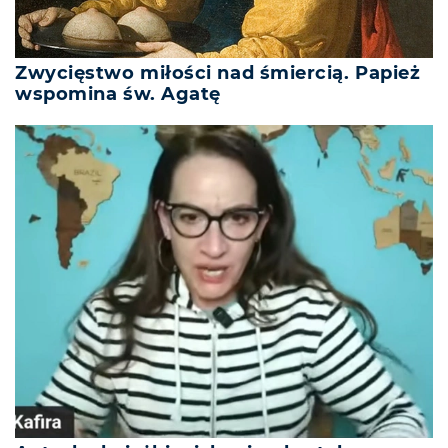
Zwycięstwo miłości nad śmiercią. Papież
wspomina św. Agatę