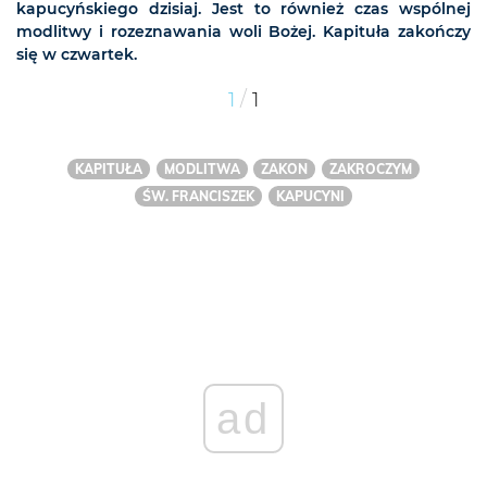
kapucyńskiego dzisiaj. Jest to również czas wspólnej
modlitwy i rozeznawania woli Bożej.
Kapituła zakończy
się w czwartek.
/
1
1
KAPITUŁA
MODLITWA
ZAKON
ZAKROCZYM
ŚW. FRANCISZEK
KAPUCYNI
ad