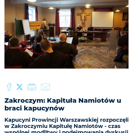
Zakroczym: Kapituła Namiotów u
braci kapucynów
Kapucyni Prowincji Warszawskiej rozpoczęli
w Zakroczymiu Kapitułę Namiotów - czas
wspólnej modlitwy i podejmowania dyskusji