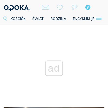
KOŚCIÓŁ
ŚWIAT
RODZINA
ENCYKLIKI JPII
SE
ad