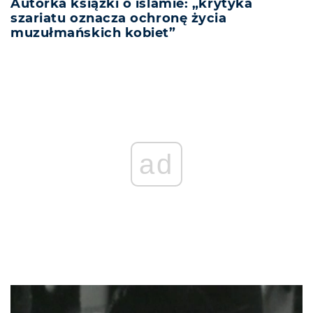
Autorka książki o islamie: „krytyka
szariatu oznacza ochronę życia
muzułmańskich kobiet”
ad