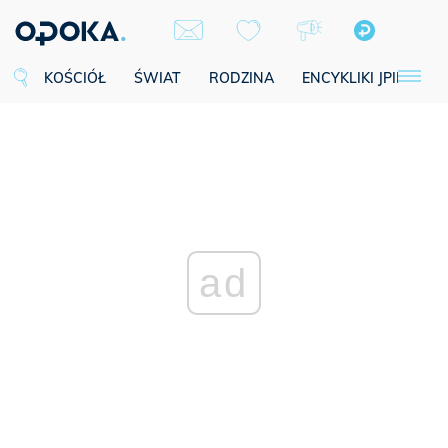
KOŚCIÓŁ
ŚWIAT
RODZINA
ENCYKLIKI JPII
SE
ad