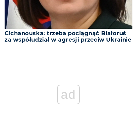
Cichanouska: trzeba pociągnąć Białoruś
za współudział w agresji przeciw Ukrainie
ad