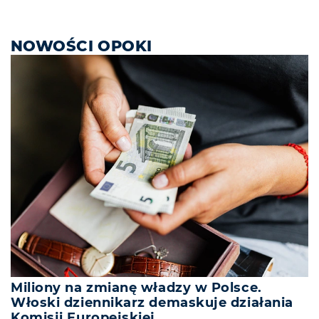
NOWOŚCI OPOKI
Miliony na zmianę władzy w Polsce.
Włoski dziennikarz demaskuje działania
Komisji Europejskiej