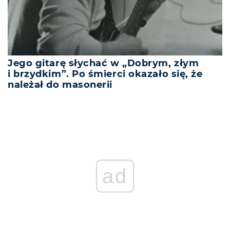
Jego gitarę słychać w „Dobrym, złym
i brzydkim”. Po śmierci okazało się, że
należał do masonerii
ad