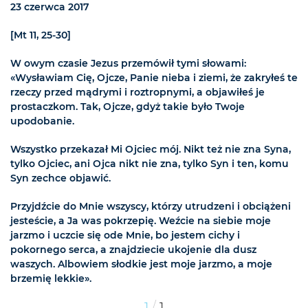
23 czerwca 2017
[Mt 11, 25-30]
W owym czasie Jezus przemówił tymi słowami:
«Wysławiam Cię, Ojcze, Panie nieba i ziemi, że zakryłeś te
rzeczy przed mądrymi i roztropnymi, a objawiłeś je
prostaczkom. Tak, Ojcze, gdyż takie było Twoje
upodobanie.
Wszystko przekazał Mi Ojciec mój. Nikt też nie zna Syna,
tylko Ojciec, ani Ojca nikt nie zna, tylko Syn i ten, komu
Syn zechce objawić.
Przyjdźcie do Mnie wszyscy, którzy utrudzeni i obciążeni
jesteście, a Ja was pokrzepię. Weźcie na siebie moje
jarzmo i uczcie się ode Mnie, bo jestem cichy i
pokornego serca, a znajdziecie ukojenie dla dusz
waszych. Albowiem słodkie jest moje jarzmo, a moje
brzemię lekkie».
/
1
1