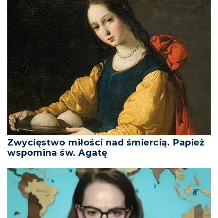
Zwycięstwo miłości nad śmiercią. Papież
wspomina św. Agatę