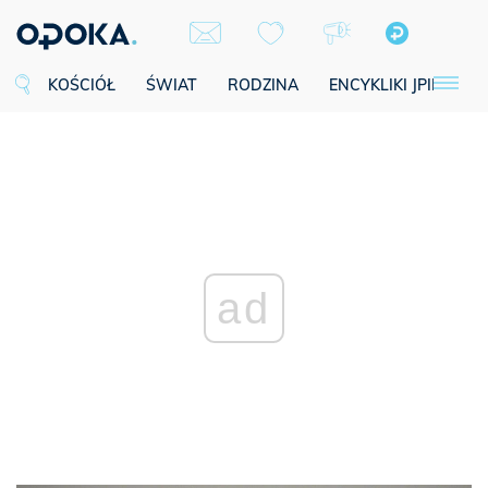
KOŚCIÓŁ
ŚWIAT
RODZINA
ENCYKLIKI JPII
SE
ad