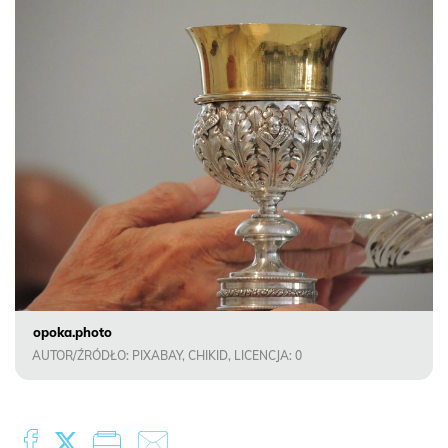
opoka.photo
AUTOR/ŹRÓDŁO: PIXABAY, CHIKID, LICENCJA: 0