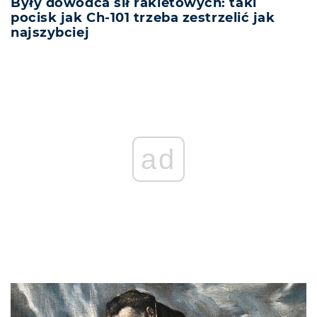
Były dowódca sił rakietowych: taki
pocisk jak Ch-101 trzeba zestrzelić jak
najszybciej
ad