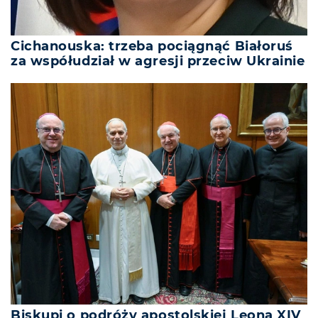
Cichanouska: trzeba pociągnąć Białoruś
za współudział w agresji przeciw Ukrainie
Biskupi o podróży apostolskiej Leona XIV