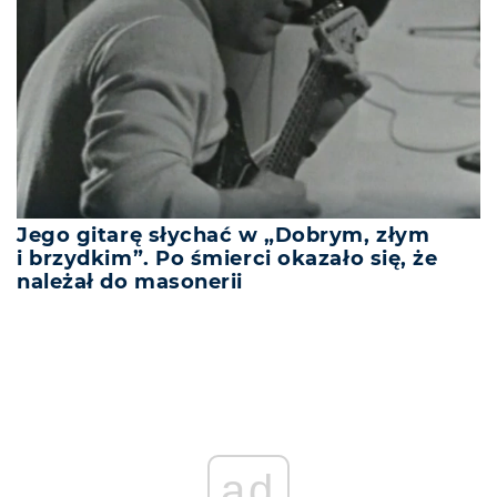
Jego gitarę słychać w „Dobrym, złym
i brzydkim”. Po śmierci okazało się, że
należał do masonerii
ad