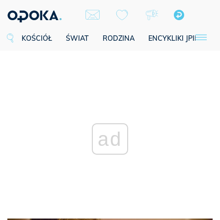
KOŚCIÓŁ
ŚWIAT
RODZINA
ENCYKLIKI JPII
SE
ad