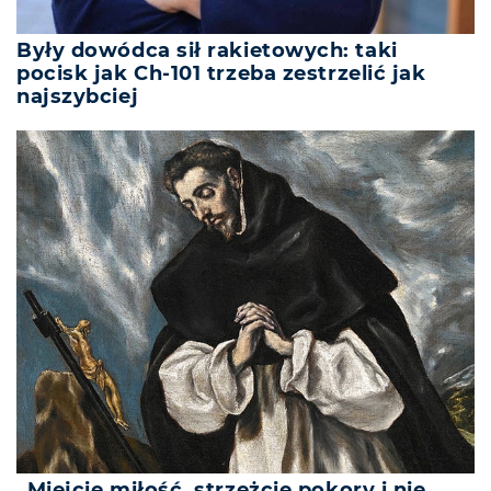
Były dowódca sił rakietowych: taki
pocisk jak Ch-101 trzeba zestrzelić jak
najszybciej
„Miejcie miłość, strzeżcie pokory i nie