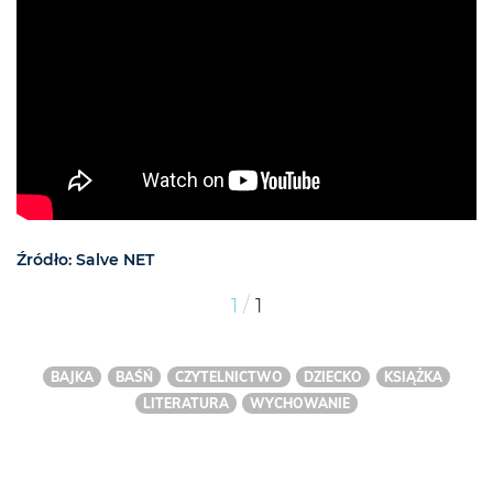
Źródło: Salve NET
/
1
1
BAJKA
BAŚŃ
CZYTELNICTWO
DZIECKO
KSIĄŻKA
LITERATURA
WYCHOWANIE