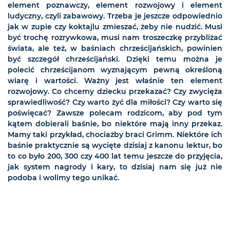
element poznawczy, element rozwojowy i element
ludyczny, czyli zabawowy. Trzeba je jeszcze odpowiednio
jak w zupie czy koktajlu zmieszać, żeby nie nudzić. Musi
być trochę rozrywkowa, musi nam troszeczkę przybliżać
świata, ale też, w baśniach chrześcijańskich, powinien
być szczegół chrześcijański. Dzięki temu można je
polecić chrześcijanom wyznającym pewną określoną
wiarę i wartości. Ważny jest właśnie ten element
rozwojowy. Co chcemy dziecku przekazać? Czy zwycięża
sprawiedliwość? Czy warto żyć dla miłości? Czy warto się
poświęcać? Zawsze polecam rodzicom, aby pod tym
kątem dobierali baśnie, bo niektóre mają inny przekaz.
Mamy taki przykład, chociażby braci Grimm. Niektóre ich
baśnie praktycznie są wycięte dzisiaj z kanonu lektur, bo
to co było 200, 300 czy 400 lat temu jeszcze do przyjęcia,
jak system nagrody i kary, to dzisiaj nam się już nie
podoba i wolimy tego unikać.