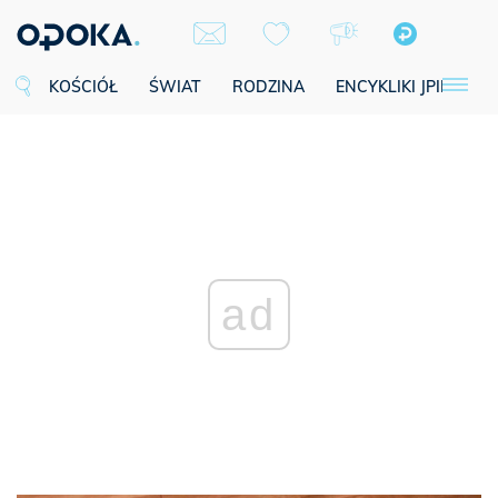
KOŚCIÓŁ
ŚWIAT
RODZINA
ENCYKLIKI JPII
SE
ad