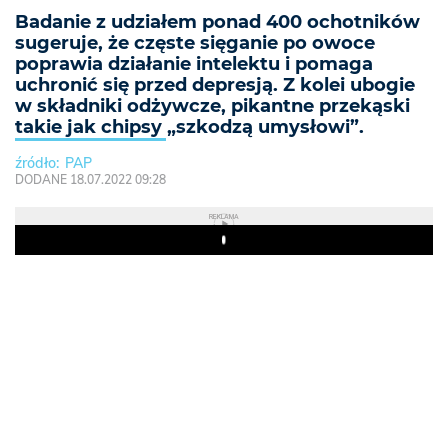
Badanie z udziałem ponad 400 ochotników
sugeruje, że częste sięganie po owoce
poprawia działanie intelektu i pomaga
uchronić się przed depresją. Z kolei ubogie
w składniki odżywcze, pikantne przekąski
takie jak chipsy „szkodzą umysłowi”.
PAP
DODANE 18.07.2022 09:28
REKLAMA
Play