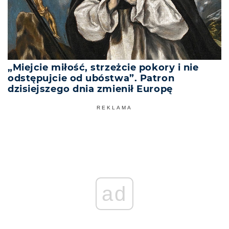
„Miejcie miłość, strzeżcie pokory i nie
odstępujcie od ubóstwa”. Patron
dzisiejszego dnia zmienił Europę
REKLAMA
ad