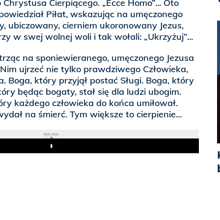
 Chrystusa Cierpiącego. „Ecce Homo”... Oto
powiedział Piłat, wskazując na umęczonego
, ubiczowany, cierniem ukoronowany Jezus,
zy w swej wolnej woli i tak wołali: „Ukrzyżuj”...
atrząc na sponiewieranego, umęczonego Jezusa
Nim ujrzeć nie tylko prawdziwego Człowieka,
. Boga, który przyjął postać Sługi. Boga, który
óry będąc bogaty, stał się dla ludzi ubogim.
ry każdego człowieka do końca umiłował.
ydał na śmierć. Tym większe to cierpienie...
REKLAMA
Play