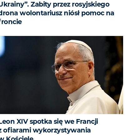
Ukrainy”. Zabity przez rosyjskiego
drona wolontariusz niósł pomoc na
froncie
Leon XIV spotka się we Francji
z ofiarami wykorzystywania
w Kościele