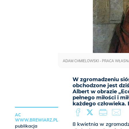
ADAM CHMIELOWSKI - PRACA WŁASNA
W zgromadzeniu sióst
obchodzone jest dziś
Albert w obrazie „E
pełnego miłości i mił
każdego człowieka. B
AC
WWW.BREWIARZ.PL
8 kwietnia w zgromadze
publikacja