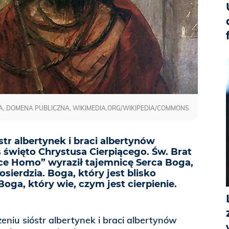
, DOMENA PUBLICZNA, WIKIMEDIA.ORG/WIKIPEDIA/COMMONS
r albertynek i braci albertynów
 święto Chrystusa Cierpiącego. Św. Brat
cce Homo” wyraził tajemnicę Serca Boga,
osierdzia. Boga, który jest blisko
oga, który wie, czym jest cierpienie.
niu sióstr albertynek i braci albertynów