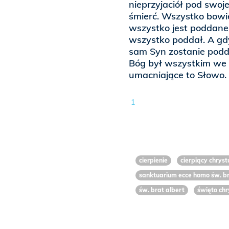
nieprzyjaciół pod swoj
śmierć. Wszystko bowie
wszystko jest poddane,
wszystko poddał. A gd
sam Syn zostanie podd
Bóg był wszystkim we w
umacniające to Słowo.
1
cierpienie
cierpiący chryst
sanktuarium ecce homo św. b
św. brat albert
święto chr