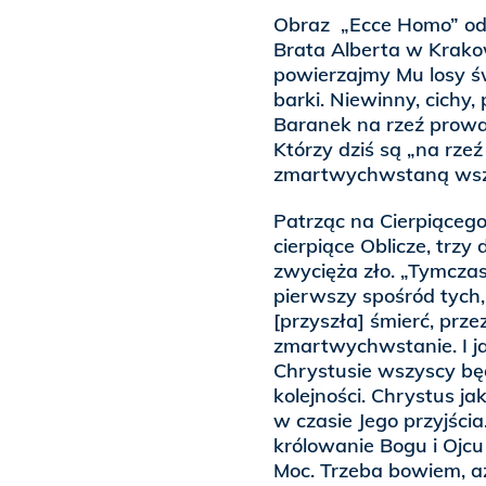
Obraz „Ecce Homo” od
Brata Alberta w Krakow
powierzajmy Mu losy ś
barki. Niewinny, cichy
Baranek na rzeź prowad
Którzy dziś są „na rz
zmartwychwstaną wszys
Patrząc na Cierpiącego
cierpiące Oblicze, trzy
zwycięża zło. „Tymcza
pierwszy spośród tych
[przyszła] śmierć, prze
zmartwychwstanie. I j
Chrystusie wszyscy bę
kolejności. Chrystus ja
w czasie Jego przyjści
królowanie Bogu i Ojcu
Moc. Trzeba bowiem, a