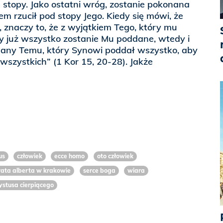
e stopy. Jako ostatni wróg, zostanie pokonana
m rzucił pod stopy Jego. Kiedy się mówi, że
 znaczy to, że z wyjątkiem Tego, który mu
y już wszystko zostanie Mu poddane, wtedy i
any Temu, który Synowi poddał wszystko, aby
szystkich” (1 Kor 15, 20-28). Jakże
us
człowiek
ecce homo
oto człowiek
rata alberta w krakowie
serce boga
wiara
ystusa cierpiącego