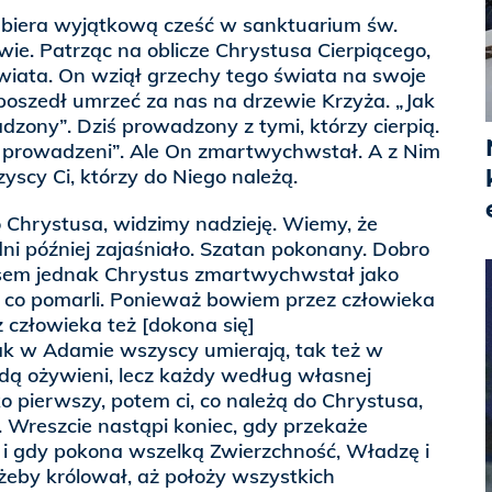
biera wyjątkową cześć w sanktuarium św.
ie. Patrząc na oblicze Chrystusa Cierpiącego,
wiata. On wziął grzechy tego świata na swoje
, poszedł umrzeć za nas na drzewie Krzyża. „Jak
zony”. Dziś prowadzony z tymi, którzy cierpią.
eź prowadzeni”. Ale On zmartwychwstał. A z Nim
cy Ci, którzy do Niego należą.
 Chrystusa, widzimy nadzieję. Wiemy, że
 dni później zajaśniało. Szatan pokonany. Dobro
sem jednak Chrystus zmartwychwstał jako
, co pomarli. Ponieważ bowiem przez człowieka
z człowieka też [dokona się]
ak w Adamie wszyscy umierają, tak też w
dą ożywieni, lecz każdy według własnej
ko pierwszy, potem ci, co należą do Chrystusa,
a. Wreszcie nastąpi koniec, gdy przekaże
 i gdy pokona wszelką Zwierzchność, Władzę i
żeby królował, aż położy wszystkich