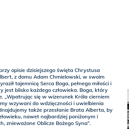
przy opisie dzisiejszego święta Chrystusa
 Albert, z domu Adam Chmielowski, w swoim
raził tajemnicę Serca Boga, pełnego miłości i
ry jest blisko każdego człowieka. Boga, który
ie. „Wpatrując się w wizerunek Króla cierniem
my wzywani do wdzięczności i uwielbienia
najdujemy także przesłanie Brata Alberta, by
owieku, nawet najbardziej poniżonym i
ch, znieważone Oblicze Bożego Syna”.