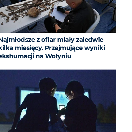
Najmłodsze z ofiar miały zaledwie
kilka miesięcy. Przejmujące wyniki
ekshumacji na Wołyniu