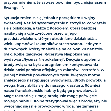
przypomnieniem, że zawsze powinien być „misjonarzem
Ewangelii”.
Sytuacja zmieniła się jednak z początkiem II wojny
światowej. Naziści systematycznie niszczyli to, co wiązało
się z polskością, a także z Kościołem. Coraz bardziej
nasilały się akcje zwrócone przeciw jego
przedstawicielom, którym utrudniano działalność, a
wielu kapłanów i zakonników aresztowano. Jednym z
duchownych, którzy znaleźli się na celowniku nazistów
był o. Kolbe, założyciel Rycerstwa Niepokalanej i
wydawca „Rycerza Niepokalanej”. Decyzja o zgoleniu
brody związana była z pragnieniem kontynuowania
działalności pomimo oficjalnych zakazów i ostrzeżeń. W
jednej z książek poświęconych życiu świętego można
znaleźć jego następującą wypowiedź: „Brody prowokują
wroga, który zbliża się do naszego klasztoru. Również
nasze franciszkańskie habity będą go prowokować.
Mogę rozstać się z moją brodą. Nie mogę poświęcić
mojego habitu”. Kolbe zrezygnował więc z brody, aby nie
wyróżniać się i nie prowokować wroga, nie zamierzał