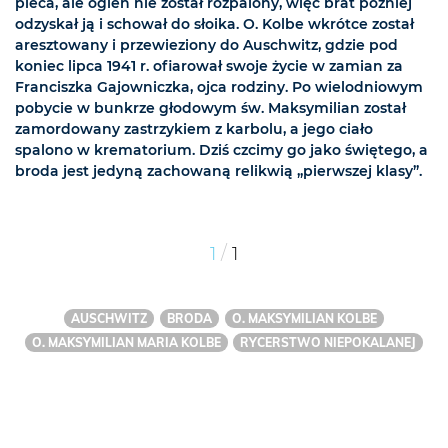
pieca, ale ogień nie został rozpalony, więc brat później
odzyskał ją i schował do słoika. O. Kolbe wkrótce został
aresztowany i przewieziony do Auschwitz, gdzie pod
koniec lipca 1941 r. ofiarował swoje życie w zamian za
Franciszka Gajowniczka, ojca rodziny. Po wielodniowym
pobycie w bunkrze głodowym św. Maksymilian został
zamordowany zastrzykiem z karbolu, a jego ciało
spalono w krematorium. Dziś czcimy go jako świętego, a
broda jest jedyną zachowaną relikwią „pierwszej klasy”.
/
1
1
AUSCHWITZ
BRODA
O. MAKSYMILIAN KOLBE
O. MAKSYMILIAN MARIA KOLBE
RYCERSTWO NIEPOKALANEJ