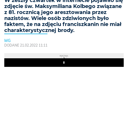
W zeszły czwartek w internecie pojawiło się
zdjęcie św. Maksymiliana Kolbego związane
z 81. rocznicą jego aresztowania przez
nazistów. Wiele osób zdziwionych było
faktem, że na zdjęciu franciszkanin nie miał
charakterystycznej brody.
MG
DODANE 21.02.2022 11:11
REKLAMA
Play