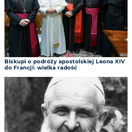
Biskupi o podróży apostolskiej Leona XIV
do Francji: wielka radość