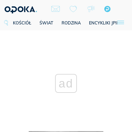
KOŚCIÓŁ
ŚWIAT
RODZINA
ENCYKLIKI JPII
SE
ad