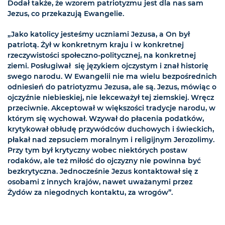
Dodał także, że wzorem patriotyzmu jest dla nas sam
Jezus, co przekazują Ewangelie.
„Jako katolicy jesteśmy uczniami Jezusa, a On był
patriotą. Żył w konkretnym kraju i w konkretnej
rzeczywistości społeczno-politycznej, na konkretnej
ziemi. Posługiwał się językiem ojczystym i znał historię
swego narodu. W Ewangelii nie ma wielu bezpośrednich
odniesień do patriotyzmu Jezusa, ale są. Jezus, mówiąc o
ojczyźnie niebieskiej, nie lekceważył tej ziemskiej. Wręcz
przeciwnie. Akceptował w większości tradycje narodu, w
którym się wychował. Wzywał do płacenia podatków,
krytykował obłudę przywódców duchowych i świeckich,
płakał nad zepsuciem moralnym i religijnym Jerozolimy.
Przy tym był krytyczny wobec niektórych postaw
rodaków, ale też miłość do ojczyzny nie powinna być
bezkrytyczna. Jednocześnie Jezus kontaktował się z
osobami z innych krajów, nawet uważanymi przez
Żydów za niegodnych kontaktu, za wrogów”.