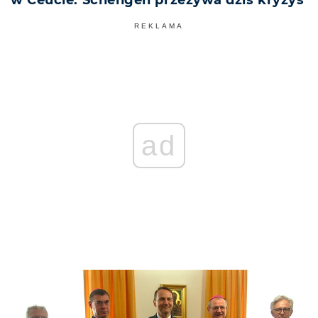
w Ceucie: Schengen przeżywa dziś kryzys
REKLAMA
ad