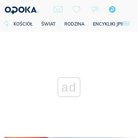
KOŚCIÓŁ
ŚWIAT
RODZINA
ENCYKLIKI JPII
SE
ad