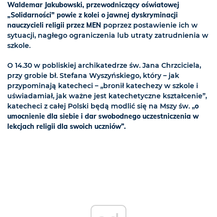
Waldemar Jakubowski, przewodniczący oświatowej
„Solidarności" powie z kolei o jawnej dyskryminacji
nauczycieli religii przez MEN
poprzez postawienie ich w
sytuacji, nagłego ograniczenia lub utraty zatrudnienia w
szkole.
O 14.30 w pobliskiej archikatedrze św. Jana Chrzciciela,
przy grobie bł. Stefana Wyszyńskiego, który – jak
przypominają katecheci – „bronił katechezy w szkole i
uświadamiał, jak ważne jest katechetyczne kształcenie”,
katecheci z całej Polski będą modlić się na Mszy św. „
o
umocnienie dla siebie i dar swobodnego uczestniczenia w
lekcjach religii dla swoich uczniów”.