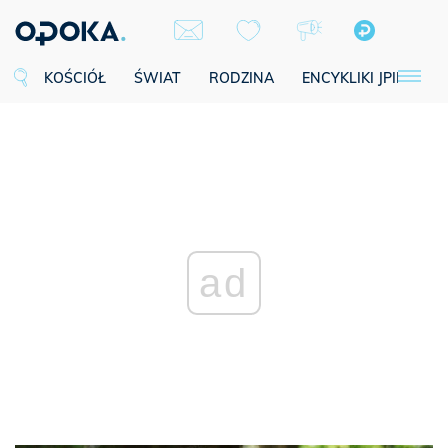
KOŚCIÓŁ
ŚWIAT
RODZINA
ENCYKLIKI JPII
SE
ad