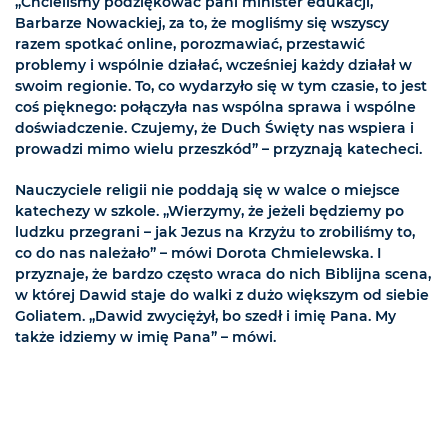
„Chcieliśmy podziękować pani minister edukacji,
Barbarze Nowackiej, za to, że mogliśmy się wszyscy
razem spotkać online, porozmawiać, przestawić
problemy i wspólnie działać, wcześniej każdy działał w
swoim regionie. To, co wydarzyło się w tym czasie, to jest
coś pięknego: połączyła nas wspólna sprawa i wspólne
doświadczenie. Czujemy, że Duch Święty nas wspiera i
prowadzi mimo wielu przeszkód” – przyznają katecheci.
Nauczyciele religii nie poddają się w walce o miejsce
katechezy w szkole. „Wierzymy, że jeżeli będziemy po
ludzku przegrani – jak Jezus na Krzyżu to zrobiliśmy to,
co do nas należało” – mówi Dorota Chmielewska. I
przyznaje, że bardzo często wraca do nich Biblijna scena,
w której Dawid staje do walki z dużo większym od siebie
Goliatem. „Dawid zwyciężył, bo szedł i imię Pana. My
także idziemy w imię Pana” – mówi.