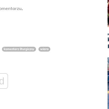
komentarzu
.
komentarz liturgiczny
wiara
d