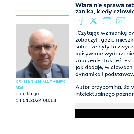
Wiara nie sprawa też
zanika, kiedy człowi
„Czytając wzmiankę ew
zobaczyli, gdzie mieszk
sobie, że były to zwycz
opisywane wydarzenie 
znaczenie. Tak też jes
Jak dodaje, w słowach 
dynamika i podstawowa 
KS. MARIAN MACHINEK
Autor przypomina, że w
MSF
publikacja
intelektualnego poznan
14.01.2024 08:13