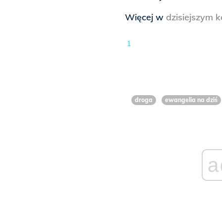
Więcej w
dzisiejszym 
1
droga
ewangelia na dziś
a