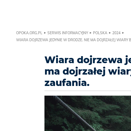
OPOKA.ORG.PL
SERWIS INFORMACYJNY
POLSKA
2024
WIARA DOJRZEWA JEDYNIE W DRODZE. NIE MA DOJRZAŁEJ WIARY 
Wiara dojrzewa j
ma dojrzałej wia
zaufania.