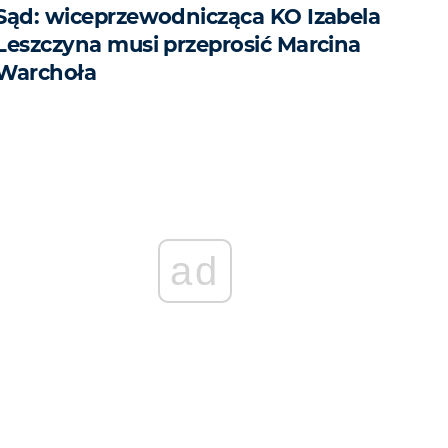
Sąd: wiceprzewodnicząca KO Izabela
Leszczyna musi przeprosić Marcina
Warchoła
ad