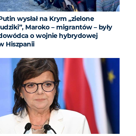
Putin wysłał na Krym „zielone
ludziki”, Maroko – migrantów – były
dowódca o wojnie hybrydowej
w Hiszpanii