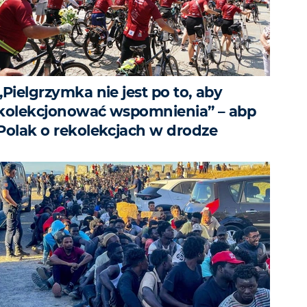
„Pielgrzymka nie jest po to, aby
kolekcjonować wspomnienia” – abp
Polak o rekolekcjach w drodze