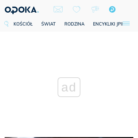
KOŚCIÓŁ
ŚWIAT
RODZINA
ENCYKLIKI JPII
SE
ad