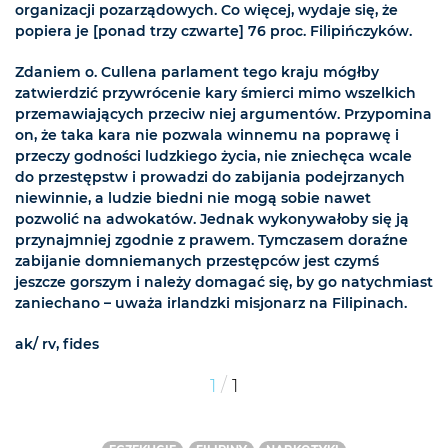
organizacji pozarządowych. Co więcej, wydaje się, że
popiera je [ponad trzy czwarte] 76 proc. Filipińczyków.
Zdaniem o. Cullena parlament tego kraju mógłby
zatwierdzić przywrócenie kary śmierci mimo wszelkich
przemawiających przeciw niej argumentów. Przypomina
on, że taka kara nie pozwala winnemu na poprawę i
przeczy godności ludzkiego życia, nie zniechęca wcale
do przestępstw i prowadzi do zabijania podejrzanych
niewinnie, a ludzie biedni nie mogą sobie nawet
pozwolić na adwokatów. Jednak wykonywałoby się ją
przynajmniej zgodnie z prawem. Tymczasem doraźne
zabijanie domniemanych przestępców jest czymś
jeszcze gorszym i należy domagać się, by go natychmiast
zaniechano – uważa irlandzki misjonarz na Filipinach.
ak/ rv, fides
/
1
1