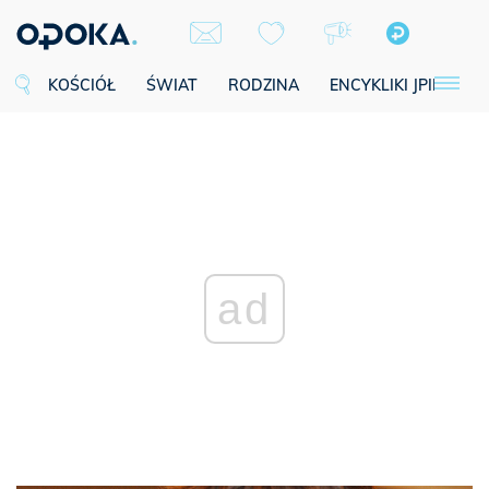
KOŚCIÓŁ
ŚWIAT
RODZINA
ENCYKLIKI JPII
SE
ad