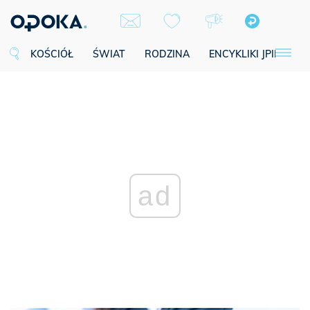
KOŚCIÓŁ
ŚWIAT
RODZINA
ENCYKLIKI JPII
SE
ad