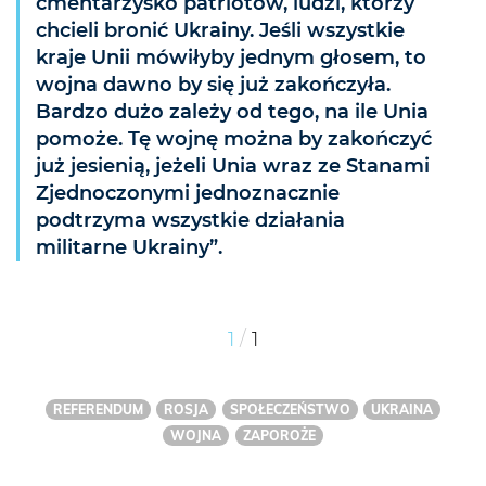
cmentarzysko patriotów, ludzi, którzy
chcieli bronić Ukrainy. Jeśli wszystkie
kraje Unii mówiłyby jednym głosem, to
wojna dawno by się już zakończyła.
Bardzo dużo zależy od tego, na ile Unia
pomoże. Tę wojnę można by zakończyć
już jesienią, jeżeli Unia wraz ze Stanami
Zjednoczonymi jednoznacznie
podtrzyma wszystkie działania
militarne Ukrainy”.
/
1
1
REFERENDUM
ROSJA
SPOŁECZEŃSTWO
UKRAINA
WOJNA
ZAPOROŻE