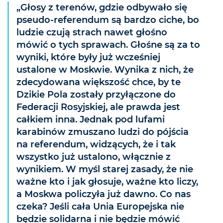
„Głosy z terenów, gdzie odbywało się
pseudo-referendum są bardzo ciche, bo
ludzie czują strach nawet głośno
mówić o tych sprawach. Głośne są za to
wyniki, które były już wcześniej
ustalone w Moskwie. Wynika z nich, że
zdecydowana większość chce, by te
Dzikie Pola zostały przyłączone do
Federacji Rosyjskiej, ale prawda jest
całkiem inna. Jednak pod lufami
karabinów zmuszano ludzi do pójścia
na referendum, widzących, że i tak
wszystko już ustalono, włącznie z
wynikiem. W myśl starej zasady, że nie
ważne kto i jak głosuje, ważne kto liczy,
a Moskwa policzyła już dawno. Co nas
czeka? Jeśli cała Unia Europejska nie
będzie solidarna i nie będzie mówić