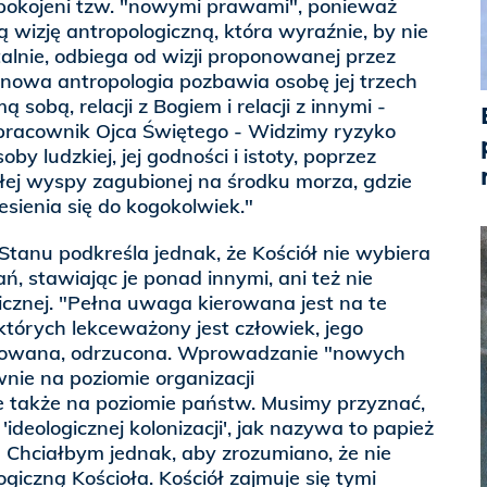
pokojeni tzw. "nowymi prawami", ponieważ
 wizję antropologiczną, która wyraźnie, by nie
lnie, odbiega od wizji proponowanej przez
Ta nowa antropologia pozbawia osobę jej trzech
 sobą, relacji z Bogiem i relacji z innymi -
pracownik Ojca Świętego - Widzimy ryzyko
by ludzkiej, jej godności i istoty, poprzez
łej wyspy zagubionej na środku morza, gdzie
esienia się do kogokolwiek."
tanu podkreśla jednak, że Kościół nie wybiera
, stawiając je ponad innymi, ani też nie
icznej. "Pełna uwaga kierowana jest na te
których lekceważony jest człowiek, jego
gowana, odrzucona. Wprowadzanie "nowych
nie na poziomie organizacji
 także na poziomie państw. Musimy przyznać,
 'ideologicznej kolonizacji', jak nazywa to papież
- Chciałbym jednak, aby zrozumiano, że nie
ogiczną Kościoła. Kościół zajmuje się tymi