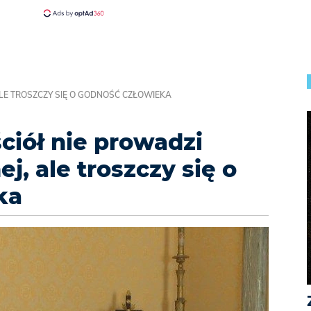
ALE TROSZCZY SIĘ O GODNOŚĆ CZŁOWIEKA
ściół nie prowadzi
j, ale troszczy się o
ka