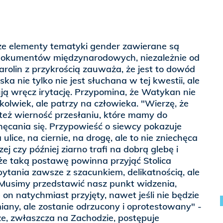
 że elementy tematyki gender zawierane są
dokumentów międzynarodowych, niezależnie od
arolin z przykrością zauważa, że jest to dowód
lska nie tylko nie jest słuchana w tej kwestii, ale
ją wręcz irytację. Przypomina, że Watykan nie
olwiek, ale patrzy na człowieka. "Wierzę, że
też wierność przesłaniu, które mamy do
hęcania się. Przypowieść o siewcy pokazuje
ulice, na ciernie, na drogę, ale to nie zniechęca
ej czy później ziarno trafi na dobrą glebę i
 taką postawę powinna przyjąć Stolica
pytania zawsze z szacunkiem, delikatnością, ale
. Musimy przedstawić nasz punkt widzenia,
e on natychmiast przyjęty, nawet jeśli nie będzie
any, ale zostanie odrzucony i oprotestowany" -
 że, zwłaszcza na Zachodzie, postępuje