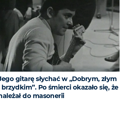
Jego gitarę słychać w „Dobrym, złym
i brzydkim”. Po śmierci okazało się, że
należał do masonerii