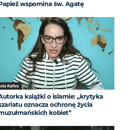
Papież wspomina św. Agatę
Autorka książki o islamie: „krytyka
szariatu oznacza ochronę życia
muzułmańskich kobiet”