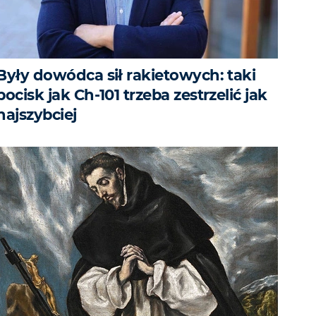
Były dowódca sił rakietowych: taki
pocisk jak Ch-101 trzeba zestrzelić jak
najszybciej