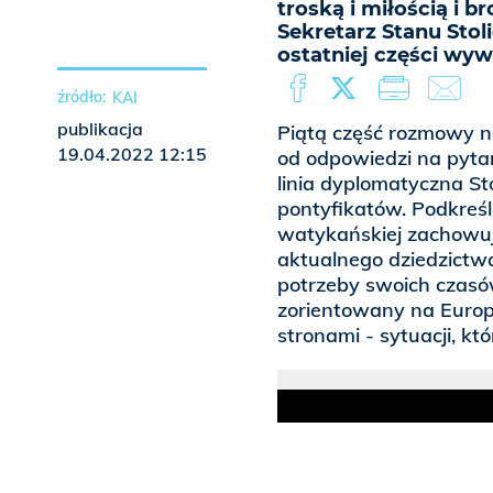
troską i miłością i 
Sekretarz Stanu Stoli
ostatniej części wy
KAI
publikacja
Piątą część rozmowy n
19.04.2022 12:15
od odpowiedzi na pytani
linia dyplomatyczna Sto
pontyfikatów. Podkreśl
watykańskiej zachowuj
aktualnego dziedzictw
potrzeby swoich czasó
zorientowany na Europ
stronami - sytuacji, kt