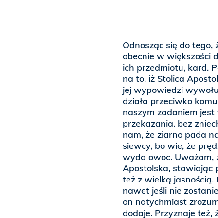
Odnosząc się do tego,
obecnie w większości 
ich przedmiotu, kard. P
na to, iż Stolica Aposto
jej wypowiedzi wywołu
działa przeciwko komuk
naszym zadaniem jest 
przekazania, bez zniec
nam, że ziarno pada na 
siewcy, bo wie, że prędz
wyda owoc. Uważam, że
Apostolska, stawiając 
też z wielką jasnością
nawet jeśli nie zostani
on natychmiast zrozumi
dodaje. Przyznaje też,