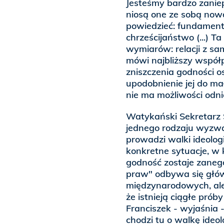
Jesteśmy bardzo zanie
niosą one ze sobą nową
powiedzieć: fundamenta
chrześcijaństwo (...) 
wymiarów: relacji z samą
mówi najbliższy współ
zniszczenia godności oso
upodobnienie jej do ma
nie ma możliwości odni
Watykański Sekretarz S
jednego rodzaju wyzwań
prowadzi walki ideolog
konkretne sytuacje, w 
godność zostaje zane
praw" odbywa się głów
międzynarodowych, ale
że istnieją ciągłe próby
Franciszek - wyjaśnia 
chodzi tu o walkę ideol