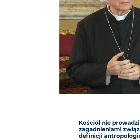
Kościół nie prowadzi 
zagadnieniami zwią
definicji antropolog