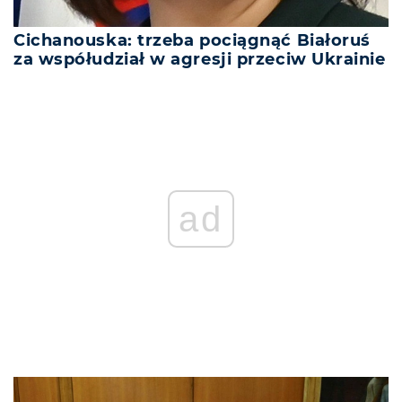
Cichanouska: trzeba pociągnąć Białoruś
za współudział w agresji przeciw Ukrainie
ad