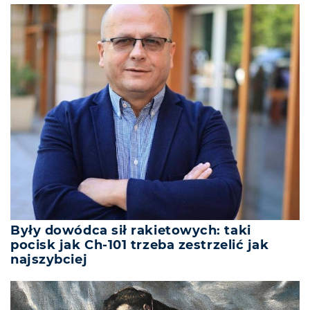
Były dowódca sił rakietowych: taki
pocisk jak Ch-101 trzeba zestrzelić jak
najszybciej