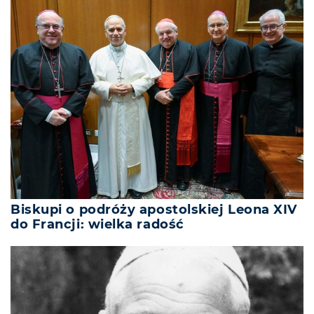
Biskupi o podróży apostolskiej Leona XIV
do Francji: wielka radość