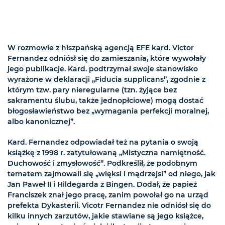
W rozmowie z hiszpańską agencją EFE kard. Victor
Fernandez odniósł się do zamieszania, które wywołały
jego publikacje. Kard. podtrzymał swoje stanowisko
wyrażone w deklaracji „Fiducia supplicans”, zgodnie z
którym tzw. pary nieregularne (tzn. żyjące bez
sakramentu ślubu, także jednopłciowe) mogą dostać
błogosławieństwo bez „wymagania perfekcji moralnej,
albo kanonicznej”.
Kard. Fernandez odpowiadał też na pytania o swoją
książkę z 1998 r. zatytułowaną „Mistyczna namiętność.
Duchowość i zmysłowość”. Podkreślił, że podobnym
tematem zajmowali się „więksi i mądrzejsi” od niego, jak
Jan Paweł II i Hildegarda z Bingen. Dodał, że papież
Franciszek znał jego pracę, zanim powołał go na urząd
prefekta Dykasterii. Vicotr Fernandez nie odniósł się do
kilku innych zarzutów, jakie stawiane są jego książce,