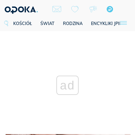
KOŚCIÓŁ
ŚWIAT
RODZINA
ENCYKLIKI JPII
SE
ad