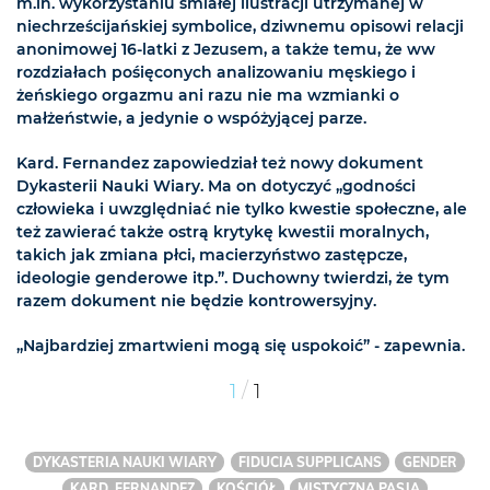
m.in. wykorzystaniu śmiałej ilustracji utrzymanej w
niechrześcijańskiej symbolice, dziwnemu opisowi relacji
anonimowej 16-latki z Jezusem, a także temu, że ww
rozdziałach pośięconych analizowaniu męskiego i
żeńskiego orgazmu ani razu nie ma wzmianki o
małżeństwie, a jedynie o wspóżyjącej parze.
Kard. Fernandez zapowiedział też nowy dokument
Dykasterii Nauki Wiary. Ma on dotyczyć „godności
człowieka i uwzględniać nie tylko kwestie społeczne, ale
też zawierać także ostrą krytykę kwestii moralnych,
takich jak zmiana płci, macierzyństwo zastępcze,
ideologie genderowe itp.”. Duchowny twierdzi, że tym
razem dokument nie będzie kontrowersyjny.
„Najbardziej zmartwieni mogą się uspokoić” - zapewnia.
/
1
1
DYKASTERIA NAUKI WIARY
FIDUCIA SUPPLICANS
GENDER
KARD. FERNANDEZ
KOŚCIÓŁ
MISTYCZNA PASJA