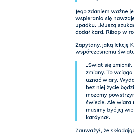
Jego zdaniem ważne jes
wspierania się nawzaje
upadku. „Muszą szukać
dodał kard. Ribap w 
Zapytany, jaką lekcję
współczesnemu światu
„Świat się zmienił
zmiany. To wciąga l
uznać wiary. Wydaje
bez niej życie będzi
możemy powstrzym
świecie. Ale wiara
musimy być jej wie
kardynał.
Zauważył, że składają