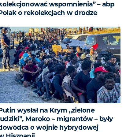
kolekcjonować wspomnienia” – abp
Polak o rekolekcjach w drodze
Putin wysłał na Krym „zielone
ludziki”, Maroko – migrantów – były
dowódca o wojnie hybrydowej
w Hiszpanii