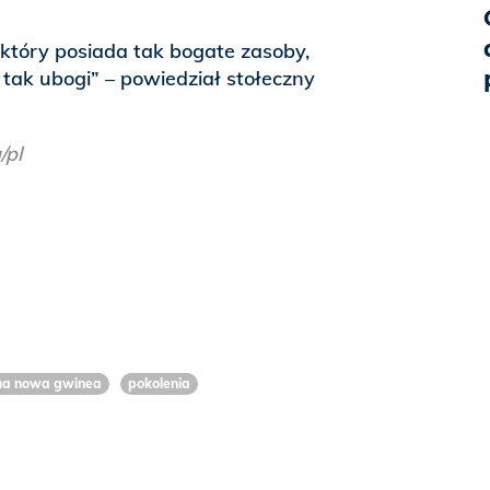
, który posiada tak bogate zasoby,
tak ubogi” – powiedział stołeczny
/pl
a nowa gwinea
pokolenia