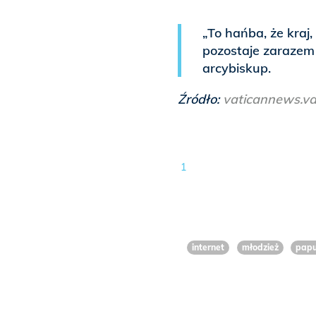
„To hańba, że kraj
pozostaje zarazem 
arcybiskup.
Źródło:
vaticannews.va
1
internet
młodzież
papu