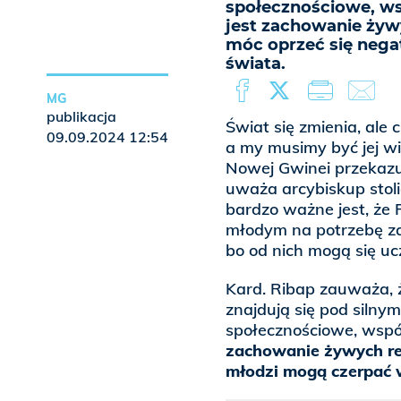
społecznościowe, ws
jest zachowanie żywy
móc oprzeć się ne
świata.
MG
publikacja
Świat się zmienia, ale
09.09.2024 12:54
a my musimy być jej wie
Nowej Gwinei przekazu
uważa arcybiskup stoli
bardzo ważne jest, że
młodym na potrzebę zac
bo od nich mogą się uc
Kard. Ribap zauważa, 
znajdują się pod silny
społecznościowe, wspó
zachowanie żywych rela
młodzi mogą czerpać w