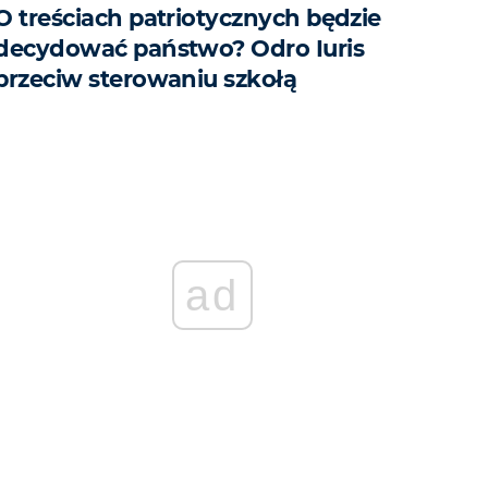
O treściach patriotycznych będzie
decydować państwo? Odro Iuris
przeciw sterowaniu szkołą
ad