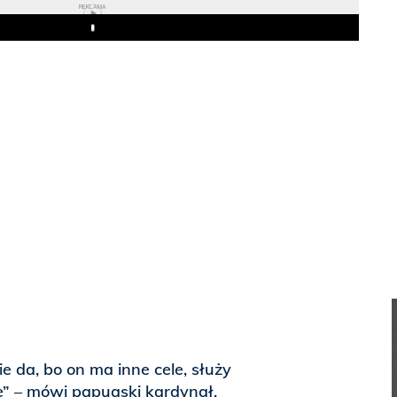
REKLAMA
Play
ie da, bo on ma inne cele, służy
e” – mówi papuaski kardynał.