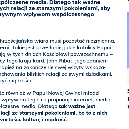
półczesne media. Dlatego tak ważne
ch relacji ze starszymi pokoleniami, aby
gatywnym wpływom współczesnego
 chrześcijańska wiara musi pozostać niezmienna,
rni. Takie jest przesłanie, jakie katolicy Papui
ją w tych dniach Kościołowi powszechnemu –
cy tego kraju kard. John Ribat. Jego zdaniem
 Papież na zakończenie swej wizyty wskazał
howania bliskich relacji ze swymi dziadkami,
zyć mądrości.
że również w Papui Nowej Gwinei młodzi
m wpływem tego, co proponuje internet, media
łczesne media. Dlatego
tak ważne jest
cji ze starszymi pokoleniami, bo to z nich
artości, kulturę i mądrość.