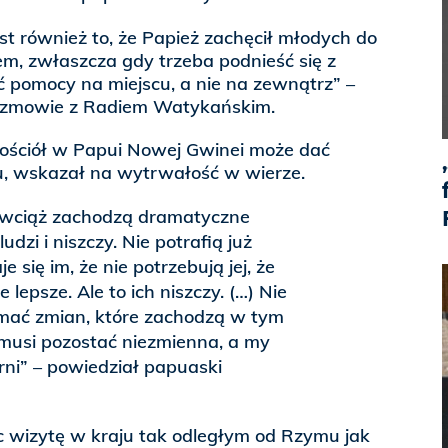
t również to, że Papież zachęcił młodych do
m, zwłaszcza gdy trzeba podnieść się z
 pomocy na miejscu, a nie na zewnątrz” –
rozmowie z Radiem Watykańskim.
 Kościół w Papui Nowej Gwinei może dać
, wskazał na wytrwałość w wierze.
, wciąż zachodzą dramatyczne
udzi i niszczy. Nie potrafią już
 się im, że nie potrzebują jej, że
e lepsze. Ale to ich niszczy. (…) Nie
ać zmian, które zachodzą w tym
 musi pozostać niezmienna, a my
rni” – powiedział papuaski
c wizytę w kraju tak odległym od Rzymu jak