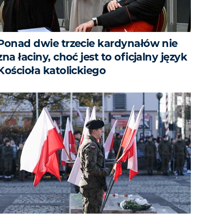
Ponad dwie trzecie kardynałów nie
zna łaciny, choć jest to oficjalny język
Kościoła katolickiego