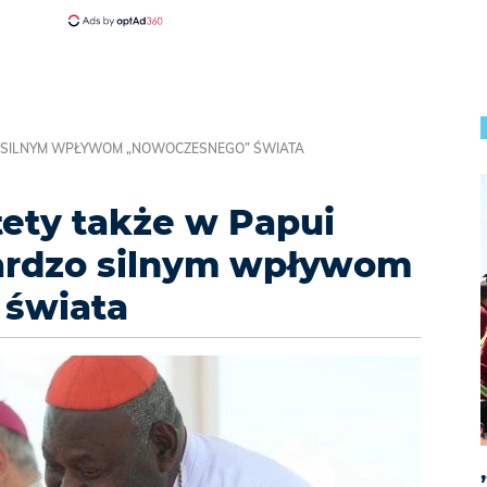
DZO SILNYM WPŁYWOM „NOWOCZESNEGO” ŚWIATA
tety także w Papui
bardzo silnym wpływom
świata