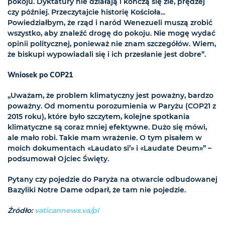
pokoju. Dyktatury nie działają i kończą się źle, prędzej
czy później. Przeczytajcie historię Kościoła...
Powiedziałbym, że rząd i naród Wenezueli muszą zrobić
wszystko, aby znaleźć drogę do pokoju. Nie mogę wydać
opinii politycznej, ponieważ nie znam szczegółów. Wiem,
że biskupi wypowiadali się i ich przesłanie jest dobre”.
Wniosek po COP21
„Uważam, że problem klimatyczny jest poważny, bardzo
poważny. Od momentu porozumienia w Paryżu (COP21 z
2015 roku), które było szczytem, kolejne spotkania
klimatyczne są coraz mniej efektywne. Dużo się mówi,
ale mało robi. Takie mam wrażenie. O tym pisałem w
moich dokumentach «Laudato si’» i «Laudate Deum»” –
podsumował Ojciec Święty.
Pytany czy pojedzie do Paryża na otwarcie odbudowanej
Bazyliki Notre Dame odparł, że tam nie pojedzie.
Źródło:
vaticannews.va/pl