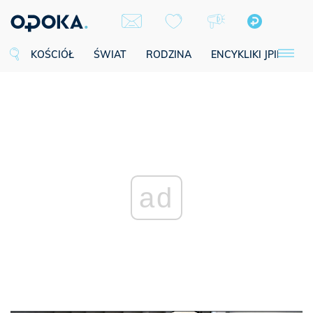
KOŚCIÓŁ
ŚWIAT
RODZINA
ENCYKLIKI JPII
SE
ad