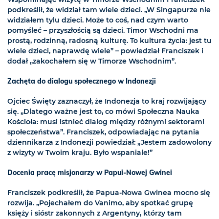
podkreślił, że widział tam wiele dzieci. „W Singapurze nie
widziałem tylu dzieci. Może to coś, nad czym warto
pomyśleć – przyszłością są dzieci. Timor Wschodni ma
prostą, rodzinną, radosną kulturę. To kultura życia: jest tu
wiele dzieci, naprawdę wiele” – powiedział Franciszek i
dodał „zakochałem się w Timorze Wschodnim”.
Zachęta do dialogu społecznego w Indonezji
Ojciec Święty zaznaczył, że Indonezja to kraj rozwijający
się. „Dlatego ważne jest to, co mówi Społeczna Nauka
Kościoła: musi istnieć dialog między różnymi sektorami
społeczeństwa”. Franciszek, odpowiadając na pytania
dziennikarza z Indonezji powiedział: „Jestem zadowolony
z wizyty w Twoim kraju. Było wspaniale!”
Docenia pracę misjonarzy w Papui-Nowej Gwinei
Franciszek podkreślił, że Papua-Nowa Gwinea mocno się
rozwija. „Pojechałem do Vanimo, aby spotkać grupę
księży i sióstr zakonnych z Argentyny, którzy tam