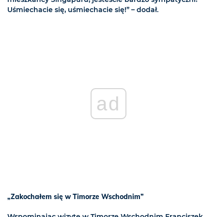
Uśmiechacie się, uśmiechacie się!” – dodał.
ad
„Zakochałem się w Timorze Wschodnim”
Wspominając wizytę w Timorze Wschodnim Franciszek