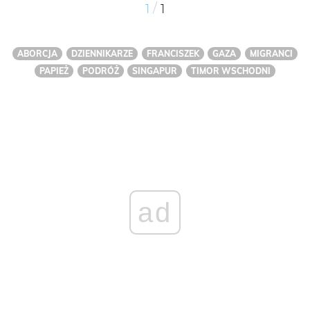
/
1
1
ABORCJA
DZIENNIKARZE
FRANCISZEK
GAZA
MIGRANCI
PAPIEŻ
PODRÓŻ
SINGAPUR
TIMOR WSCHODNI
ad