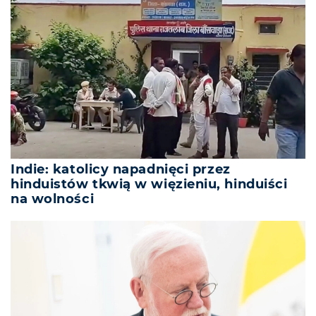
Indie: katolicy napadnięci przez
hinduistów tkwią w więzieniu, hinduiści
na wolności