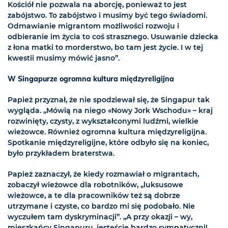
Kościół nie pozwala na aborcję, ponieważ to jest
zabójstwo. To zabójstwo i musimy być tego świadomi.
Odmawianie migrantom możliwości rozwoju i
odbieranie im życia to coś strasznego. Usuwanie dziecka
z łona matki to morderstwo, bo tam jest życie. I w tej
kwestii musimy mówić jasno”.
W Singapurze ogromna kultura międzyreligijna
Papież przyznał, że nie spodziewał się, że Singapur tak
wygląda. „Mówią na niego «Nowy Jork Wschodu» – kraj
rozwinięty, czysty, z wykształconymi ludźmi, wielkie
wieżowce. Również ogromna kultura międzyreligijna.
Spotkanie międzyreligijne, które odbyło się na koniec,
było przykładem braterstwa.
Papież zaznaczył, że kiedy rozmawiał o migrantach,
zobaczył wieżowce dla robotników, „luksusowe
wieżowce, a te dla pracowników też są dobrze
utrzymane i czyste, co bardzo mi się podobało. Nie
wyczułem tam dyskryminacji”. „A przy okazji – wy,
mieszkańcy Singapuru, jesteście bardzo sympatyczni!