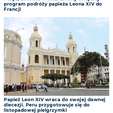
program podróży papieża Leona XIV do
Francji
Papież Leon XIV wraca do swojej dawnej
diecezji. Peru przygotowuje się do
listopadowej pielgrzymki