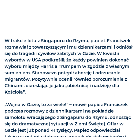
W trakcie lotu z Singapuru do Rzymu, papież Franciszek
rozmawiał z towarzyszącymi mu dziennikarzami i odniósł
się do tragedii cywilów zabitych w Gazie. W kwestii
wyborów w USA podkreślił, że każdy powinien dokonać
wyboru między Harris a Trumpem w zgodzie z własnym
sumieniem. Stanowczo potępił aborcję i odrzucanie
migrantów. Pozytywnie ocenił również porozumienie z
Chinami, określając je jako „obietnicę i nadzieję dla
Kościoła”.
„Wojna w Gazie, to za wiele!” – mówił papież Franciszek
podczas rozmowy z dziennikarzami na pokładzie
samolotu wracającego z Singapuru do Rzymu, odnosząc
się do dramatycznej sytuacji w Ziemi Świętej. Ofiar w
Gazie jest już ponad 41 tysięcy. Papież odpowiedział
także na pytania dotyczące amerykańskich wyborów i