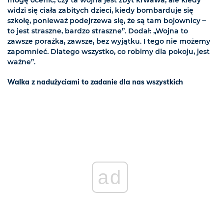
mogę ocenić, czy ta wojna jest zbyt krwawa, ale kiedy
widzi się ciała zabitych dzieci, kiedy bombarduje się
szkołę, ponieważ podejrzewa się, że są tam bojownicy –
to jest straszne, bardzo straszne”. Dodał: „Wojna to
zawsze porażka, zawsze, bez wyjątku. I tego nie możemy
zapomnieć. Dlatego wszystko, co robimy dla pokoju, jest
ważne”.
Walka z nadużyciami to zadanie dla nas wszystkich
ad