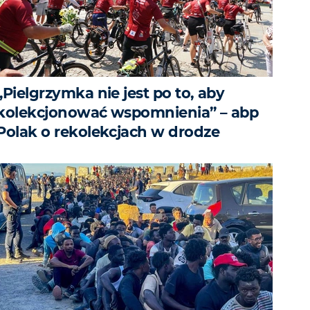
„Pielgrzymka nie jest po to, aby
kolekcjonować wspomnienia” – abp
Polak o rekolekcjach w drodze