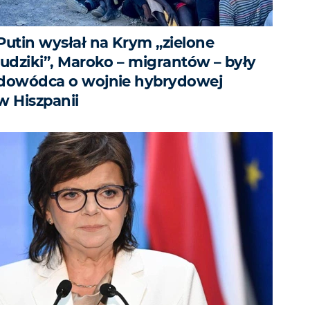
Putin wysłał na Krym „zielone
ludziki”, Maroko – migrantów – były
dowódca o wojnie hybrydowej
w Hiszpanii