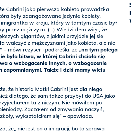
e Cabrini jako pierwsza kobieta prowadziła
tórą były zaangażowane jedynie kobiety.
o imigrantka w kraju, który w tamtym czasie był
ny przez mężczyzn. (…) Wiedziałem więc, że
ększych gigantów, z jakimi przyjdzie jej się
ła walczyć z mężczyznami jako kobieta, ale nie
" – mówi reżyser i podkreśla, że
„na tym polega
ie była bitwa, w której Cabrini chciała się
itwa o wzbogacenie innych, o wzbogacenie
m zapomnianymi. Także i dziś mamy wielu
, że historia Matki Cabrini jest dla niego
nież dlatego, że sam także przybył do USA jako
przyjechałem tu z niczym. Nie mówiłem po
 pieniędzy. Zacząłem od zmywania naczyń,
zkoły, wykształciłem się” – opowiada.
a, że„ nie jest on o imigracji, bo to sprawa