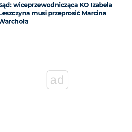
Sąd: wiceprzewodnicząca KO Izabela
Leszczyna musi przeprosić Marcina
Warchoła
ad