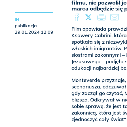
filmu, nie pozwolił 
marca odbędzie się p
IH
publikacja
Film opowiada prawdziw
29.01.2024 12:09
Ksawery Cabrini, któr
spotkała się z niezwy
włoskich imigrantów. P
siostrami zakonnymi –
Jezusowego – podjęła si
edukacji najbardziej 
Monteverde przyznaje, 
scenariusza, odczuwał 
gdy zaczął go czytać, 
bliższa. Odkrywał w ni
sobie sprawę, że jest to
zakonnicą, która jest ś
zjednoczyć cały świat