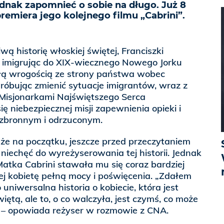
jednak zapomnieć o sobie na długo. Już 8
remiera jego kolejnego filmu „Cabrini”.
ą historię włoskiej świętej, Franciszki
a imigrując do XIX-wiecznego Nowego Jorku
kłą wrogością ze strony państwa wobec
róbując zmienić sytuacje imigrantów, wraz z
 Misjonarkami Najświętszego Serca
ę niebezpiecznej misji zapewnienia opieki i
bezbronnym i odrzuconym.
że na początku, jeszcze przed przeczytaniem
niechęć do wyreżyserowania tej historii. Jednak
Matka Cabrini stawała mu się coraz bardziej
ej kobietę pełną mocy i poświęcenia. „Zdałem
 uniwersalna historia o kobiecie, która jest
więtą, ale to, o co walczyła, jest czymś, co może
" – opowiada reżyser w rozmowie z CNA.