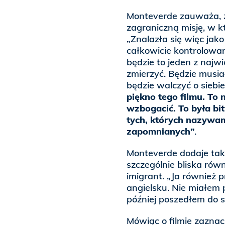
Monteverde zauważa, ż
zagraniczną misję, w k
„Znalazła się więc jak
całkowicie kontrolowa
będzie to jeden z najwi
zmierzyć. Będzie musia
będzie walczyć o siebie
piękno tego filmu. To n
wzbogacić. To była b
tych, których nazywa
zapomnianych”
.
Monteverde dodaje także
szczególnie bliska rów
imigrant. „Ja również 
angielsku. Nie miałem
później poszedłem do s
Mówiąc o filmie zaznacz