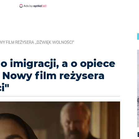
 NOWY FILM REŻYSERA „DŹWIĘK WOLNOŚCI"
 o imigracji, a o opiece
 Nowy film reżysera
i"