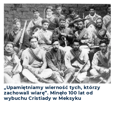
„Upamiętniamy wierność tych, którzy
zachowali wiarę”. Minęło 100 lat od
wybuchu Cristiady w Meksyku