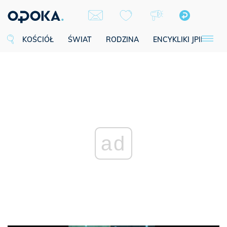
KOŚCIÓŁ
ŚWIAT
RODZINA
ENCYKLIKI JPII
SE
ad