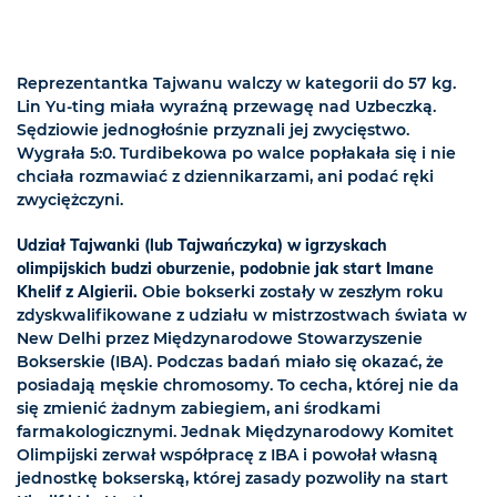
Reprezentantka Tajwanu walczy w kategorii do 57 kg.
Lin Yu-ting miała wyraźną przewagę nad Uzbeczką.
Sędziowie jednogłośnie przyznali jej zwycięstwo.
Wygrała 5:0. Turdibekowa po walce popłakała się i nie
chciała rozmawiać z dziennikarzami, ani podać ręki
zwyciężczyni.
Udział Tajwanki (lub Tajwańczyka) w igrzyskach
olimpijskich budzi oburzenie, podobnie jak start Imane
Khelif z Algierii.
Obie bokserki zostały w zeszłym roku
zdyskwalifikowane z udziału w mistrzostwach świata w
New Delhi przez Międzynarodowe Stowarzyszenie
Bokserskie (IBA). Podczas badań miało się okazać, że
posiadają męskie chromosomy. To cecha, której nie da
się zmienić żadnym zabiegiem, ani środkami
farmakologicznymi. Jednak Międzynarodowy Komitet
Olimpijski zerwał współpracę z IBA i powołał własną
jednostkę bokserską, której zasady pozwoliły na start