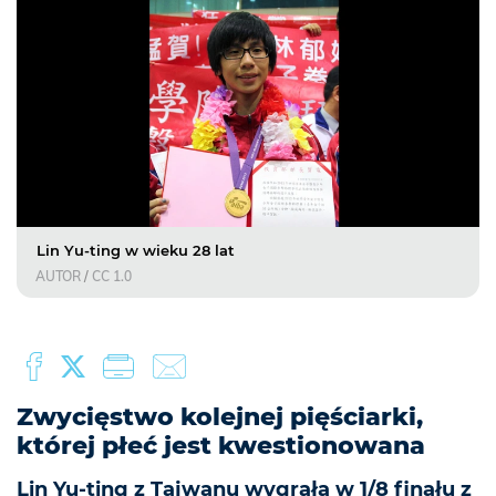
Lin Yu-ting w wieku 28 lat
AUTOR
/
CC 1.0
Zwycięstwo kolejnej pięściarki,
której płeć jest kwestionowana
Lin Yu-ting z Tajwanu wygrała w 1/8 finału z