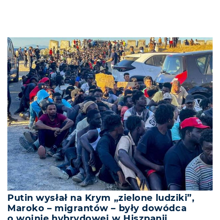
Putin wysłał na Krym „zielone ludziki”,
Maroko – migrantów – były dowódca
o wojnie hybrydowej w Hiszpanii