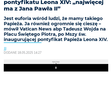
pontyfikatu Leona XIV: „najwięcej
ma z Jana Pawła II”
Jest euforia wśród ludzi, że mamy takiego
Papieża. Ja również ogromnie się cieszę –
mówił Vatican News abp Tadeusz Wojda na
Placu Świętego Piotra, po Mszy św.
inaugurującej pontyfikat Papieża Leona XIV.
JJ
DODANE 18.05.2025 14:27
REKLAMA
Play