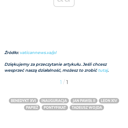
Źródło:
vaticannews.va/pl
Dziękujemy za przeczytanie artykułu. Jeśli chcesz
wesprzeć naszą działalność, możesz to zrobić
tutaj
.
/
1
1
BENEDYKT XVI
INAUGURACJA
JAN PAWEŁ II
LEON XIV
PAPIEŻ
PONTYFIKAT
TADEUSZ WOJDA