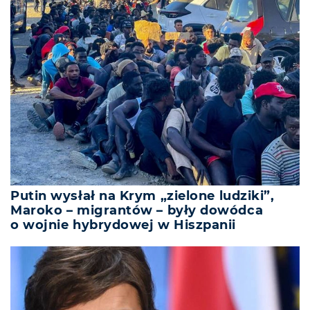
Putin wysłał na Krym „zielone ludziki”,
Maroko – migrantów – były dowódca
o wojnie hybrydowej w Hiszpanii