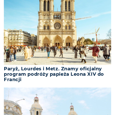
Paryż, Lourdes i Metz. Znamy oficjalny
program podróży papieża Leona XIV do
Francji