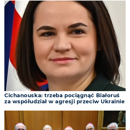
Cichanouska: trzeba pociągnąć Białoruś
za współudział w agresji przeciw Ukrainie