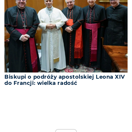
Biskupi o podróży apostolskiej Leona XIV
do Francji: wielka radość