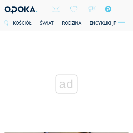
KOŚCIÓŁ
ŚWIAT
RODZINA
ENCYKLIKI JPII
SE
ad