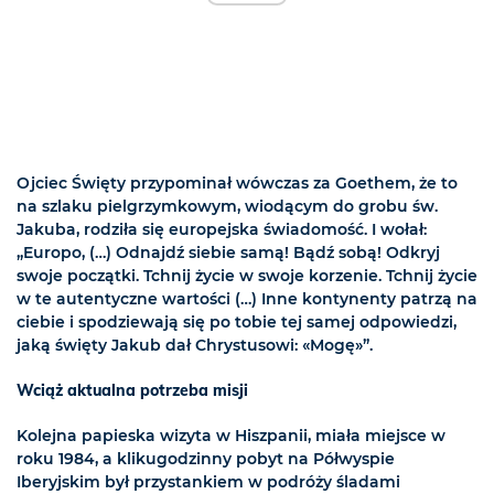
Ojciec Święty przypominał wówczas za Goethem, że to
na szlaku pielgrzymkowym, wiodącym do grobu św.
Jakuba, rodziła się europejska świadomość. I wołał:
„Europo, (…) Odnajdź siebie samą! Bądź sobą! Odkryj
swoje początki. Tchnij życie w swoje korzenie. Tchnij życie
w te autentyczne wartości (…) Inne kontynenty patrzą na
ciebie i spodziewają się po tobie tej samej odpowiedzi,
jaką święty Jakub dał Chrystusowi: «Mogę»”.
Wciąż aktualna potrzeba misji
Kolejna papieska wizyta w Hiszpanii, miała miejsce w
roku 1984, a klikugodzinny pobyt na Półwyspie
Iberyjskim był przystankiem w podróży śladami