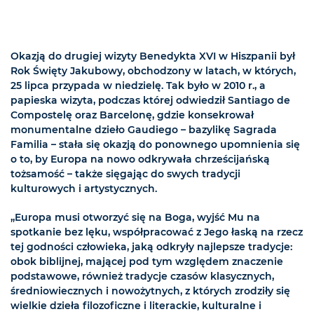
Okazją do drugiej wizyty Benedykta XVI w Hiszpanii był
Rok Święty Jakubowy, obchodzony w latach, w których,
25 lipca przypada w niedzielę. Tak było w 2010 r., a
papieska wizyta, podczas której odwiedził Santiago de
Compostelę oraz Barcelonę, gdzie konsekrował
monumentalne dzieło Gaudiego – bazylikę Sagrada
Familia – stała się okazją do ponownego upomnienia się
o to, by Europa na nowo odkrywała chrześcijańską
tożsamość – także sięgając do swych tradycji
kulturowych i artystycznych.
„Europa musi otworzyć się na Boga, wyjść Mu na
spotkanie bez lęku, współpracować z Jego łaską na rzecz
tej godności człowieka, jaką odkryły najlepsze tradycje:
obok biblijnej, mającej pod tym względem znaczenie
podstawowe, również tradycje czasów klasycznych,
średniowiecznych i nowożytnych, z których zrodziły się
wielkie dzieła filozoficzne i literackie, kulturalne i