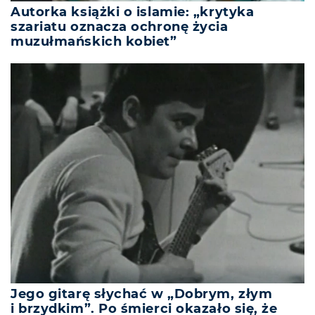
Autorka książki o islamie: „krytyka
szariatu oznacza ochronę życia
muzułmańskich kobiet”
Jego gitarę słychać w „Dobrym, złym
i brzydkim”. Po śmierci okazało się, że