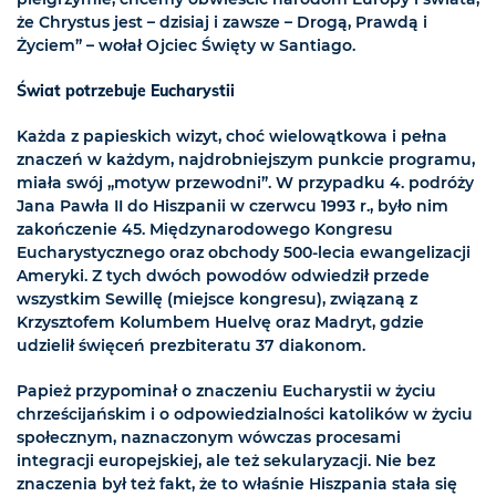
że Chrystus jest – dzisiaj i zawsze – Drogą, Prawdą i
Życiem” – wołał Ojciec Święty w Santiago.
Świat potrzebuje Eucharystii
Każda z papieskich wizyt, choć wielowątkowa i pełna
znaczeń w każdym, najdrobniejszym punkcie programu,
miała swój „motyw przewodni”. W przypadku 4. podróży
Jana Pawła II do Hiszpanii w czerwcu 1993 r., było nim
zakończenie 45. Międzynarodowego Kongresu
Eucharystycznego oraz obchody 500-lecia ewangelizacji
Ameryki. Z tych dwóch powodów odwiedził przede
wszystkim Sewillę (miejsce kongresu), związaną z
Krzysztofem Kolumbem Huelvę oraz Madryt, gdzie
udzielił święceń prezbiteratu 37 diakonom.
Papież przypominał o znaczeniu Eucharystii w życiu
chrześcijańskim i o odpowiedzialności katolików w życiu
społecznym, naznaczonym wówczas procesami
integracji europejskiej, ale też sekularyzacji. Nie bez
znaczenia był też fakt, że to właśnie Hiszpania stała się