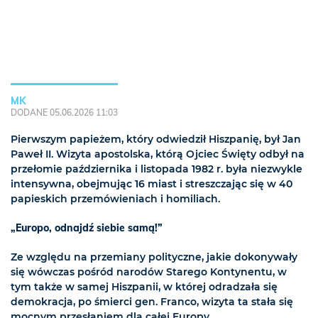
MK
DODANE 05.06.2026 11:03
Pierwszym papieżem, który odwiedził Hiszpanię, był Jan
Paweł II. Wizyta apostolska, którą Ojciec Święty odbył na
przełomie października i listopada 1982 r. była niezwykle
intensywna, obejmując 16 miast i streszczając się w 40
papieskich przemówieniach i homiliach.
„Europo, odnajdź siebie samą!”
Ze względu na przemiany polityczne, jakie dokonywały
się wówczas pośród narodów Starego Kontynentu, w
tym także w samej Hiszpanii, w której odradzała się
demokracja, po śmierci gen. Franco, wizyta ta stała się
mocnym przesłaniem dla całej Europy.