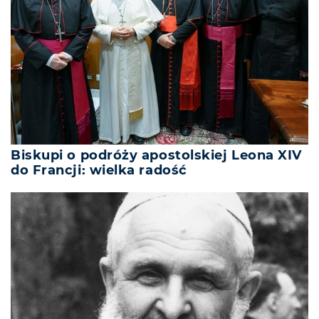
Biskupi o podróży apostolskiej Leona XIV
do Francji: wielka radość