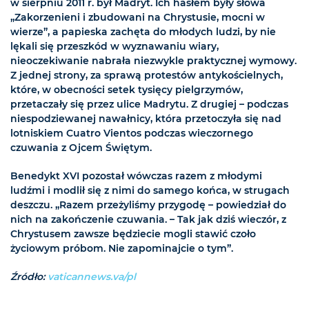
w sierpniu 2011 r. był Madryt. Ich hasłem były słowa
„Zakorzenieni i zbudowani na Chrystusie, mocni w
wierze”, a papieska zachęta do młodych ludzi, by nie
lękali się przeszkód w wyznawaniu wiary,
nieoczekiwanie nabrała niezwykle praktycznej wymowy.
Z jednej strony, za sprawą protestów antykościelnych,
które, w obecności setek tysięcy pielgrzymów,
przetaczały się przez ulice Madrytu. Z drugiej – podczas
niespodziewanej nawałnicy, która przetoczyła się nad
lotniskiem Cuatro Vientos podczas wieczornego
czuwania z Ojcem Świętym.
Benedykt XVI pozostał wówczas razem z młodymi
ludźmi i modlił się z nimi do samego końca, w strugach
deszczu. „Razem przeżyliśmy przygodę – powiedział do
nich na zakończenie czuwania. – Tak jak dziś wieczór, z
Chrystusem zawsze będziecie mogli stawić czoło
życiowym próbom. Nie zapominajcie o tym”.
Źródło:
vaticannews.va/pl