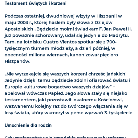
Testament świętych i korzeni
Podczas ostatniej, dwudniowej wizyty w Hiszpanii w
maju 2003 r., której hasłem były słowa z Dziejów
Apostolskich „Będziecie moimi świadkami”, Jan Paweł II,
już poważnie schorowany, udał się jedynie do Madrytu.
Tam, na lotnisku Cuatro Vientos spotkał się z 700-
tysięcznym tłumem młodzieży, a dzień później, w
obecności miliona wiernych, kanonizował pięcioro
Hiszpanów.
„Nie wyrzekajcie się waszych korzeni chrześcijańskich!
Jedynie dzięki temu będziecie zdolni ofiarować światu i
Europie kulturowe bogactwo waszych dziejów” –
apelował wówczas Papież. Jego słowa stały się niejako
testamentem, jaki pozostawił lokalnemu Kościołowi,
wezwanemu kolejny raz do twórczego włączania się w
losy świata, który wkroczył w pełne wyzwań 3. tysiąclecie.
Umocnienie dla rodzin
Gdy społeczeństwo hiszpańskie polaryzowały reformy,