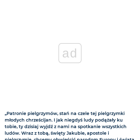
ad
„Patronie pielgrzymów, stań na czele tej pielgrzymki
młodych chrześcijan. I jak niegdyś ludy podążały ku
tobie, ty dzisiaj wyjdź z nami na spotkanie wszystkich
ludów. Wraz z tobą, święty Jakubie, apostole i
pielgrzymie, chcemy obwieścić narodom Europy i świata,