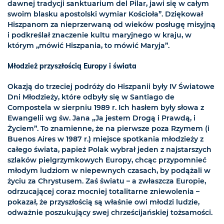
dawnej tradycji sanktuarium del Pilar, jawi się w całym
swoim blasku apostolski wymiar Kościoła”. Dziękował
Hiszpanom za nieprzerwaną od wieków posługę misyjną
i podkreślał znaczenie kultu maryjnego w kraju, w
którym „mówić Hiszpania, to mówić Maryja”.
Młodzież przyszłością Europy i świata
Okazją do trzeciej podróży do Hiszpanii były IV Światowe
Dni Młodzieży, które odbyły się w Santiago de
Compostela w sierpniu 1989 r. Ich hasłem były słowa z
Ewangelii wg św. Jana „Ja jestem Drogą i Prawdą, i
Życiem”. To znamienne, że na pierwsze poza Rzymem (i
Buenos Aires w 1987 r.) miejsce spotkania młodzieży z
całego świata, papież Polak wybrał jeden z najstarszych
szlaków pielgrzymkowych Europy, chcąc przypomnieć
młodym ludziom w niepewnych czasach, by podążali w
życiu za Chrystusem. Zaś światu – a zwłaszcza Europie,
odrzucającej coraz mocniej totalitarne zniewolenia –
pokazał, że przyszłością są właśnie owi młodzi ludzie,
odważnie poszukujący swej chrześcijańskiej tożsamości.