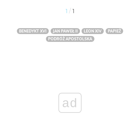
/
1
1
BENEDYKT XVI
JAN PAWEŁ II
LEON XIV
PAPIEŻ
PODRÓŻ APOSTOLSKA
ad