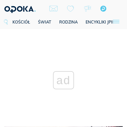
KOŚCIÓŁ
ŚWIAT
RODZINA
ENCYKLIKI JPII
SE
ad