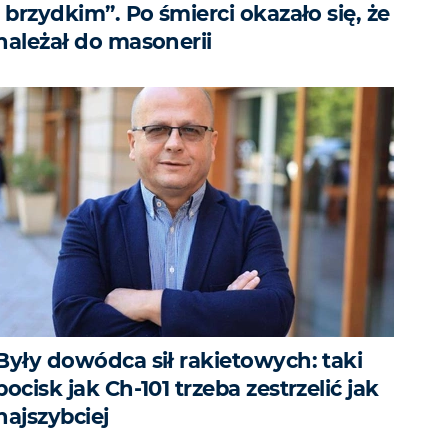
i brzydkim”. Po śmierci okazało się, że
należał do masonerii
Były dowódca sił rakietowych: taki
pocisk jak Ch-101 trzeba zestrzelić jak
najszybciej