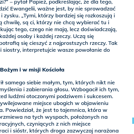
i?” – pytał Papież, podkreślając, że dla tego,
zić Ewangelii, ważne jest, by nie sprowadzać
 zysku. „Tymi, którzy bardziej się rozkoszują i
 chwilę, są ci, którzy nie chcą wybierać tu i
kując tego, czego nie mają, lecz doświadczają,
ażdej osoby i każdej rzeczy. Uczą się
otrafią się cieszyć z najprostszych rzeczy. Tak
i siostry, interpretujcie wasze powołanie do
Bożym i w misji Kościoła
ł samego siebie małym, tym, których nikt nie
yślenia i zabierania głosu. Wzbogacił ich tym,
rzed ludźmi otoczonymi podziwem i sukcesem.
ywilejowane miejsce ubogich w objawieniu
a. Powiedział, że jest to tajemnica, która w
brzmiewa na tych wyspach, położonych na
racyjnych, czyniących z nich miejsce
raci i sióstr, których droga zazwyczaj narażona