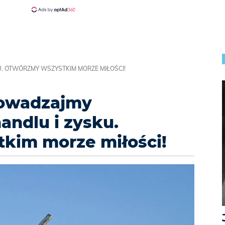
U. OTWÓRZMY WSZYSTKIM MORZE MIŁOŚCI!
rowadzajmy
andlu i zysku.
kim morze miłości!