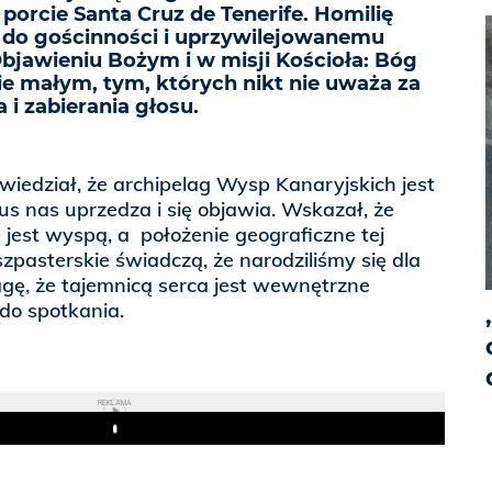
porcie Santa Cruz de Tenerife. Homilię
 do gościnności i uprzywilejowanemu
bjawieniu Bożym i w misji Kościoła: Bóg
ie małym, tym, których nikt nie uważa za
 i zabierania głosu.
iedział, że archipelag Wysp Kanaryjskich jest
us nas uprzedza i się objawia. Wskazał, że
e jest wyspą, a położenie geograficzne tej
zpasterskie świadczą, że narodziliśmy się dla
gę, że tajemnicą serca jest wewnętrzne
do spotkania.
REKLAMA
Play