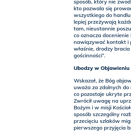
sposób, który nie zwodz
kto pozwala się prowad
wszystkiego do handlu i
lepiej przeżywają każdą
tam, nieustannie poszu
co oznacza docenienie k
nawiązywać kontakt i p
właśnie, drodzy bracia 
gościnności”.
Ubodzy w Objawieniu 
Wskazał, że Bóg objawi
uważa za zdolnych do m
co pozostaje ukryte p
Zwrócił uwagę na uprz
Bożym i w misji Kościoł
sposób szczególny roz
przecięciu szlaków mig
pierwszego przyjęcia b