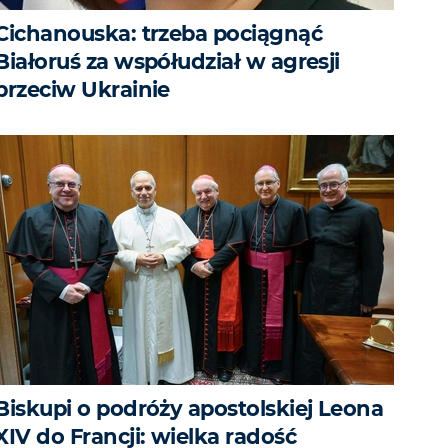
Cichanouska: trzeba pociągnąć
Białoruś za współudział w agresji
przeciw Ukrainie
Biskupi o podróży apostolskiej Leona
XIV do Francji: wielka radość