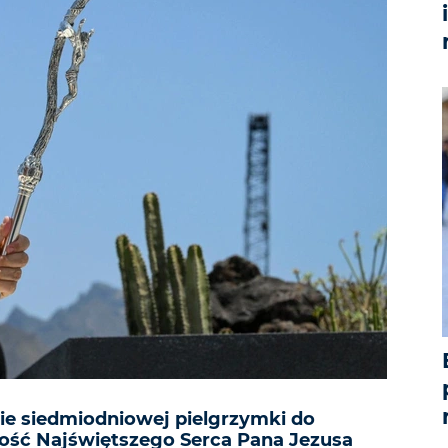
ie siedmiodniowej pielgrzymki do
tość Najświętszego Serca Pana Jezusa