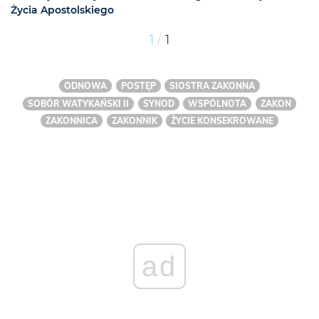
Życia Apostolskiego
/
1
1
ODNOWA
POSTĘP
SIOSTRA ZAKONNA
SOBÓR WATYKAŃSKI II
SYNOD
WSPÓLNOTA
ZAKON
ZAKONNICA
ZAKONNIK
ŻYCIE KONSEKROWANE
ad