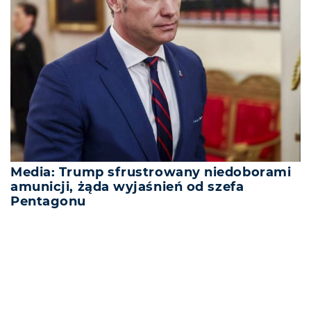
Media: Trump sfrustrowany niedoborami
amunicji, żąda wyjaśnień od szefa
Pentagonu
REKLAMA