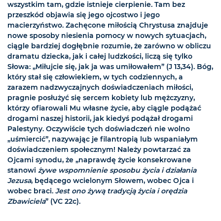
wszystkim tam, gdzie istnieje cierpienie. Tam bez
przeszkód objawia się jego ojcostwo i jego
macierzyństwo. Zachęcone miłością Chrystusa znajduje
nowe sposoby niesienia pomocy w nowych sytuacjach,
ciągle bardziej dogłębnie rozumie, że zarówno w obliczu
dramatu dziecka, jak i całej ludzkości, liczą się tylko
Słowa: „Miłujcie się, jak ja was umiłowałem” (J 13,34). Bóg,
który stał się człowiekiem, w tych codziennych, a
zarazem nadzwyczajnych doświadczeniach miłości,
pragnie posłużyć się sercem kobiety lub mężczyzny,
którzy ofiarowali Mu własne życie, aby ciągle podążać
drogami naszej historii, jak kiedyś podążał drogami
Palestyny. Oczywiście tych doświadczeń nie wolno
„uśmiercić”, nazywając je filantropią lub wspaniałym
doświadczeniem społecznym! Należy powtarzać za
Ojcami synodu, że „naprawdę życie konsekrowane
stanowi
żywe wspomnienie sposobu życia i działania
Jezusa
, będącego wcielonym Słowem, wobec Ojca i
wobec braci.
Jest ono żywą tradycją życia i orędzia
Zbawiciela
” (VC 22c).