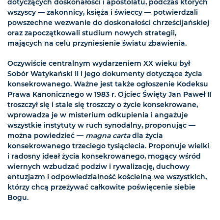
dotyczących doskonałości i apostolatu, podczas których
wszyscy — zakonnicy, księża i świeccy — potwierdzali
powszechne wezwanie do doskonałości chrześcijańskiej
oraz zapoczątkowali studium nowych strategii,
mających na celu przyniesienie światu zbawienia.
Oczywiście centralnym wydarzeniem XX wieku był
Sobór Watykański II i jego dokumenty dotyczące życia
konsekrowanego. Ważne jest także ogłoszenie Kodeksu
Prawa Kanonicznego w 1983 r. Ojciec Święty Jan Paweł II
troszczył się i stale się troszczy o życie konsekrowane,
wprowadza je w misterium odkupienia i angażuje
wszystkie instytuty w ruch synodalny, proponując —
można powiedzieć —
magna carta
dla życia
konsekrowanego trzeciego tysiąclecia. Proponuje wielki
i radosny ideał życia konsekrowanego, mogący wśród
wiernych wzbudzać podziw i rywalizację, duchowy
entuzjazm i odpowiedzialność kościelną we wszystkich,
którzy chcą przeżywać całkowite poświęcenie siebie
Bogu.