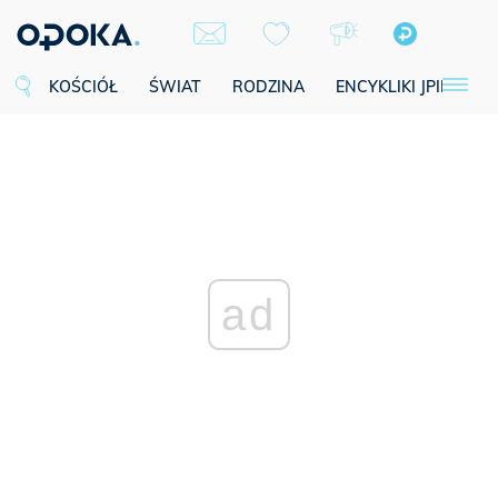
KOŚCIÓŁ
ŚWIAT
RODZINA
ENCYKLIKI JPII
SE
ad