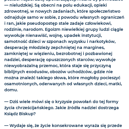
— nieludzkiej. Są obecni na polu edukacji, opieki
zdrowotnej, w nowych zadaniach, które społeczeństwo
odnajduje samo w sobie, z powodu własnych ograniczeń
i ran, jakie pseudopostęp stale zadaje człowiekowi,
rodzinie, narodom. Egoizm niewielkiej grupy ludzi ciągle
wywołuje nienawiść, wojnę, upadek instytucji,
samotność dzieci w szponach wyzysku i narkotyków,
desperację młodzieży zepchniętej na margines,
zamkniętej w więzieniu, bezrobotnej i pozbawionej
nadziei, desperację opuszczonych starców; wywołuje
niewyobrażalną przemoc, która staje się przyczyną
biblijnych exodusów, obozów uchodźców, gdzie nie
można znaleźć takiego słowa, które mogłoby pocieszyć
osamotnionych, oderwanych od własnych dzieci, matki,
domu.
— Dziś wiele mówi się o kryzysie powołań do tej formy
życia chrześcijańskiego. Jakie źródła nadziei dostrzega
Ksiądz Biskup?
— Wydaje się, że życie konsekrowane wyraża się przede