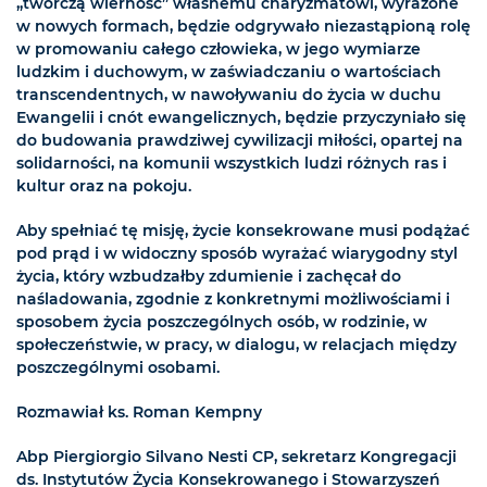
„twórczą wierność” własnemu charyzmatowi, wyrażone
w nowych formach, będzie odgrywało niezastąpioną rolę
w promowaniu całego człowieka, w jego wymiarze
ludzkim i duchowym, w zaświadczaniu o wartościach
transcendentnych, w nawoływaniu do życia w duchu
Ewangelii i cnót ewangelicznych, będzie przyczyniało się
do budowania prawdziwej cywilizacji miłości, opartej na
solidarności, na komunii wszystkich ludzi różnych ras i
kultur oraz na pokoju.
Aby spełniać tę misję, życie konsekrowane musi podążać
pod prąd i w widoczny sposób wyrażać wiarygodny styl
życia, który wzbudzałby zdumienie i zachęcał do
naśladowania, zgodnie z konkretnymi możliwościami i
sposobem życia poszczególnych osób, w rodzinie, w
społeczeństwie, w pracy, w dialogu, w relacjach między
poszczególnymi osobami.
Rozmawiał ks. Roman Kempny
Abp Piergiorgio Silvano Nesti CP, sekretarz Kongregacji
ds. Instytutów Życia Konsekrowanego i Stowarzyszeń