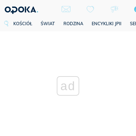
KOŚCIÓŁ
ŚWIAT
RODZINA
ENCYKLIKI JPII
SE
ad