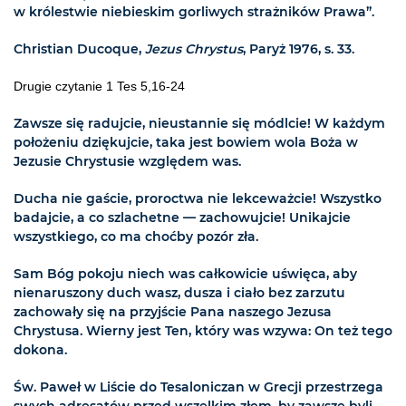
w królestwie niebieskim gorliwych strażników Prawa”.
Christian Ducoque,
Jezus Chrystus
, Paryż 1976, s. 33.
Drugie czytanie 1 Tes 5,16-24
Zawsze się radujcie, nieustannie się módlcie! W każdym
położeniu dziękujcie, taka jest bowiem wola Boża w
Jezusie Chrystusie względem was.
Ducha nie gaście, proroctwa nie lekceważcie! Wszystko
badajcie, a co szlachetne — zachowujcie! Unikajcie
wszystkiego, co ma choćby pozór zła.
Sam Bóg pokoju niech was całkowicie uświęca, aby
nienaruszony duch wasz, dusza i ciało bez zarzutu
zachowały się na przyjście Pana naszego Jezusa
Chrystusa. Wierny jest Ten, który was wzywa: On też tego
dokona.
Św. Paweł w Liście do Tesaloniczan w Grecji przestrzega