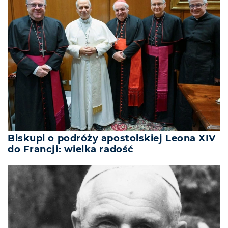
Biskupi o podróży apostolskiej Leona XIV
do Francji: wielka radość