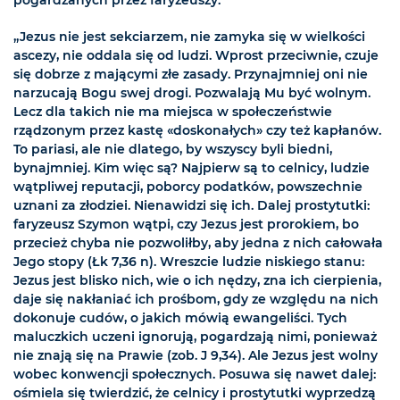
pogardzanych przez faryzeuszy:
„Jezus nie jest sekciarzem, nie zamyka się w wielkości
ascezy, nie oddala się od ludzi. Wprost przeciwnie, czuje
się dobrze z mającymi złe zasady. Przynajmniej oni nie
narzucają Bogu swej drogi. Pozwalają Mu być wolnym.
Lecz dla takich nie ma miejsca w społeczeństwie
rządzonym przez kastę «doskonałych» czy też kapłanów.
To pariasi, ale nie dlatego, by wszyscy byli biedni,
bynajmniej. Kim więc są? Najpierw są to celnicy, ludzie
wątpliwej reputacji, poborcy podatków, powszechnie
uznani za złodziei. Nienawidzi się ich. Dalej prostytutki:
faryzeusz Szymon wątpi, czy Jezus jest prorokiem, bo
przecież chyba nie pozwoliłby, aby jedna z nich całowała
Jego stopy (Łk 7,36 n). Wreszcie ludzie niskiego stanu:
Jezus jest blisko nich, wie o ich nędzy, zna ich cierpienia,
daje się nakłaniać ich prośbom, gdy ze względu na nich
dokonuje cudów, o jakich mówią ewangeliści. Tych
maluczkich uczeni ignorują, pogardzają nimi, ponieważ
nie znają się na Prawie (zob. J 9,34). Ale Jezus jest wolny
wobec konwencji społecznych. Posuwa się nawet dalej:
ośmiela się twierdzić, że celnicy i prostytutki wyprzedzą