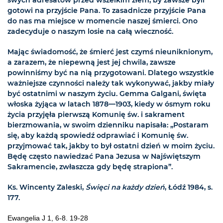
swych adresatów przed wszelkim złem, by zawsze byli
gotowi na przyjście Pana. To zasadnicze przyjście Pana
do nas ma miejsce w momencie naszej śmierci. Ono
zadecyduje o naszym losie na całą wieczność.
Mając świadomość, że śmierć jest czymś nieuniknionym,
a zarazem, że niepewną jest jej chwila, zawsze
powinniśmy być na nią przygotowani. Dlatego wszystkie
ważniejsze czynności należy tak wykonywać, jakby miały
być ostatnimi w naszym życiu. Gemma Galgani, święta
włoska żyjąca w latach 1878—1903, kiedy w ósmym roku
życia przyjęła pierwszą Komunię św. i sakrament
bierzmowania, w swoim dzienniku napisała: „Postaram
się, aby każdą spowiedź odprawiać i Komunię św.
przyjmować tak, jakby to był ostatni dzień w moim życiu.
Będę często nawiedzać Pana Jezusa w Najświętszym
Sakramencie, zwłaszcza gdy będę strapiona”.
Ks. Wincenty Zaleski,
Święci na każdy dzień
, Łódź 1984, s.
177.
Ewangelia J 1, 6-8. 19-28