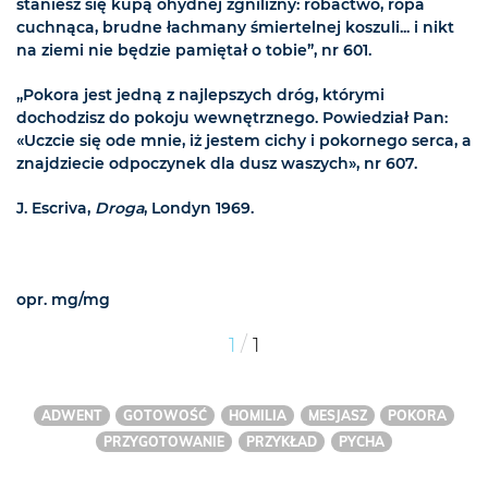
staniesz się kupą ohydnej zgnilizny: robactwo, ropa
cuchnąca, brudne łachmany śmiertelnej koszuli... i nikt
na ziemi nie będzie pamiętał o tobie”, nr 601.
„Pokora jest jedną z najlepszych dróg, którymi
dochodzisz do pokoju wewnętrznego. Powiedział Pan:
«Uczcie się ode mnie, iż jestem cichy i pokornego serca, a
znajdziecie odpoczynek dla dusz waszych», nr 607.
J. Escriva,
Droga
, Londyn 1969.
opr. mg/mg
/
1
1
ADWENT
GOTOWOŚĆ
HOMILIA
MESJASZ
POKORA
PRZYGOTOWANIE
PRZYKŁAD
PYCHA