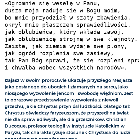
«Ogromnie się weselę w Panu,

dusza moja raduje się w Bogu moim,

bo mnie przyodział w szaty zbawienia,

okrył mnie płaszczem sprawiedliwości,

jak oblubieńca, który wkłada zawój,

jak oblubienicę strojną w swe klejnoty.

Zaiste, jak ziemia wydaje swe plony,

jak ogród rozplenia swe zasiewy,

tak Pan Bóg sprawi, że się rozpleni spra
i chwalba wobec wszystkich narodów».
Izajasz w swoim proroctwie ukazuje przyszłego Mesjasza
jako posłanego do ubogich i złamanych na sercu, jako
niosącego wyzwolenie jeńcom i swobodę więźniom. Jest
to obrazowe przedstawienie wyzwolenia z niewoli
grzechu, jakie Chrystus przyniósł ludzkości. Dlatego też
Chrystus oświadczy faryzeuszom, że przyszedł na świat
nie dla sprawiedliwych, ale dla grzeszników. Christian
Ducoque, profesor teologii w Instytucie Katolickim w
Paryżu, tak charakteryzuje stosunek Chrystusa do ludzi