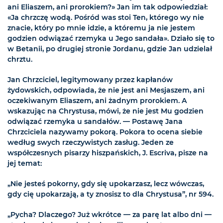
ani Eliaszem, ani prorokiem?» Jan im tak odpowiedział:
«Ja chrzczę wodą. Pośród was stoi Ten, którego wy nie
znacie, który po mnie idzie, a któremu ja nie jestem
godzien odwiązać rzemyka u Jego sandała». Działo się to
w Betanii, po drugiej stronie Jordanu, gdzie Jan udzielał
chrztu.
Jan Chrzciciel, legitymowany przez kapłanów
żydowskich, odpowiada, że nie jest ani Mesjaszem, ani
oczekiwanym Eliaszem, ani żadnym prorokiem. A
wskazując na Chrystusa, mówi, że nie jest Mu godzien
odwiązać rzemyka u sandałów. — Postawę Jana
Chrzciciela nazywamy pokorą. Pokora to ocena siebie
według swych rzeczywistych zasług. Jeden ze
współczesnych pisarzy hiszpańskich, J. Escriva, pisze na
jej temat:
„Nie jesteś pokorny, gdy się upokarzasz, lecz wówczas,
gdy cię upokarzają, a ty znosisz to dla Chrystusa”, nr 594.
„Pycha? Dlaczego? Już wkrótce — za parę lat albo dni —