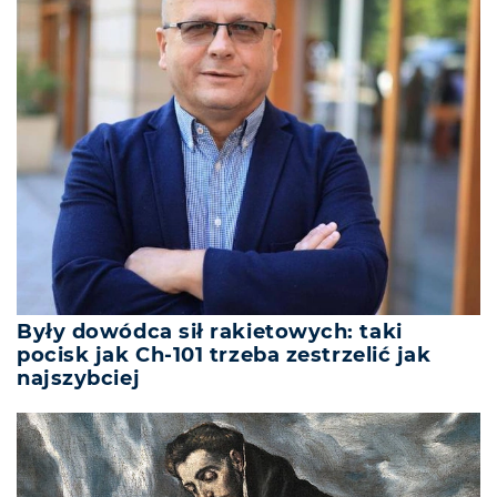
Były dowódca sił rakietowych: taki
pocisk jak Ch-101 trzeba zestrzelić jak
najszybciej