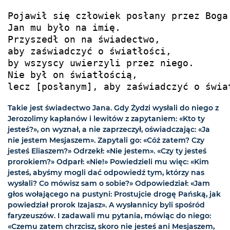
Pojawił się człowiek posłany przez Boga 
Jan mu było na imię.

Przyszedł on na świadectwo,

aby zaświadczyć o światłości,

by wszyscy uwierzyli przez niego.

Nie był on światłością,

lecz [posłanym], aby zaświadczyć o świa
Takie jest świadectwo Jana. Gdy Żydzi wysłali do niego z
Jerozolimy kapłanów i lewitów z zapytaniem: «Kto ty
jesteś?», on wyznał, a nie zaprzeczył, oświadczając: «Ja
nie jestem Mesjaszem». Zapytali go: «Cóż zatem? Czy
jesteś Eliaszem?» Odrzekł: «Nie jestem». «Czy ty jesteś
prorokiem?» Odparł: «Nie!» Powiedzieli mu więc: «Kim
jesteś, abyśmy mogli dać odpowiedź tym, którzy nas
wysłali? Co mówisz sam o sobie?» Odpowiedział: «Jam
głos wołającego na pustyni: Prostujcie drogę Pańską, jak
powiedział prorok Izajasz». A wysłannicy byli spośród
faryzeuszów. I zadawali mu pytania, mówiąc do niego:
«Czemu zatem chrzcisz, skoro nie jesteś ani Mesjaszem,