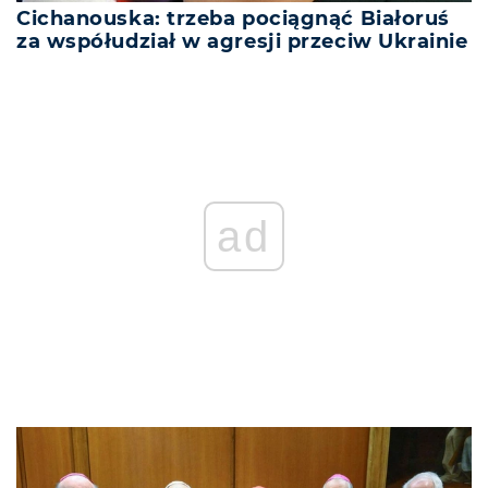
Cichanouska: trzeba pociągnąć Białoruś
za współudział w agresji przeciw Ukrainie
ad