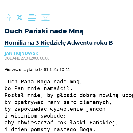
Duch Pański nade Mną
Homilia na 3 Niedzielę Adwentu roku B
JAN HOJNOWSKI
DODANE 27.04.2000 00:00
Pierwsze czytanie Iz 61,1-2a.10-11
Duch Pana Boga nade mną,

bo Pan mnie namaścił.

Posłał mnie, by głosić dobrą nowinę ubog
by opatrywać rany serc złamanych,

by zapowiadać wyzwolenie jeńcom

i więźniom swobodę;

aby obwieszczać rok łaski Pańskiej,

i dzień pomsty naszego Boga;
