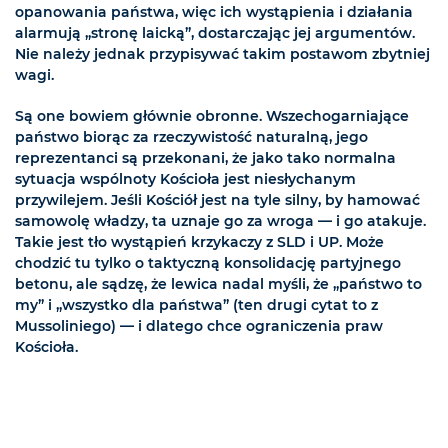
opanowania państwa, więc ich wystąpienia i działania
alarmują „stronę laicką”, dostarczając jej argumentów.
Nie należy jednak przypisywać takim postawom zbytniej
wagi.
Są one bowiem głównie obronne. Wszechogarniające
państwo biorąc za rzeczywistość naturalną, jego
reprezentanci są przekonani, że jako tako normalna
sytuacja wspólnoty Kościoła jest niesłychanym
przywilejem. Jeśli Kościół jest na tyle silny, by hamować
samowolę władzy, ta uznaje go za wroga — i go atakuje.
Takie jest tło wystąpień krzykaczy z SLD i UP. Może
chodzić tu tylko o taktyczną konsolidację partyjnego
betonu, ale sądzę, że lewica nadal myśli, że „państwo to
my” i „wszystko dla państwa” (ten drugi cytat to z
Mussoliniego) — i dlatego chce ograniczenia praw
Kościoła.