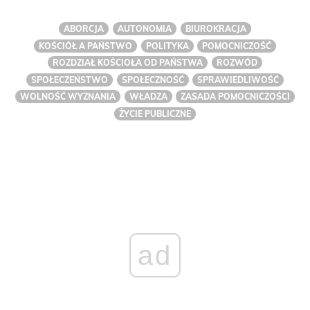
ABORCJA
AUTONOMIA
BIUROKRACJA
KOŚCIÓŁ A PAŃSTWO
POLITYKA
POMOCNICZOŚĆ
ROZDZIAŁ KOŚCIOŁA OD PAŃSTWA
ROZWÓD
SPOŁECZEŃSTWO
SPOŁECZNOŚĆ
SPRAWIEDLIWOŚĆ
WOLNOŚĆ WYZNANIA
WŁADZA
ZASADA POMOCNICZOŚCI
ŻYCIE PUBLICZNE
ad