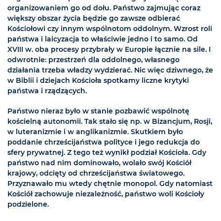
organizowaniem go od dołu. Państwo zajmując coraz
większy obszar życia będzie go zawsze odbierać
Kościołowi czy innym wspólnotom oddolnym. Wzrost roli
państwa i laicyzacja to właściwie jedno i to samo. Od
XVIII w. oba procesy przybrały w Europie łącznie na sile. I
odwrotnie: przestrzeń dla oddolnego, własnego
działania trzeba władzy wydzierać. Nic więc dziwnego, że
w Biblii i dziejach Kościoła spotkamy liczne krytyki
państwa i rządzących.
Państwo nieraz było w stanie pozbawić wspólnotę
kościelną autonomii. Tak stało się np. w Bizancjum, Rosji,
w luteranizmie i w anglikanizmie. Skutkiem było
poddanie chrześcijaństwa polityce i jego redukcja do
sfery prywatnej. Z tego też wynikł podział Kościoła. Gdy
państwo nad nim dominowało, wolało swój Kościół
krajowy, odcięty od chrześcijaństwa światowego.
Przyznawało mu wtedy chętnie monopol. Gdy natomiast
Kościół zachowuje niezależność, państwo woli Kościoły
podzielone.