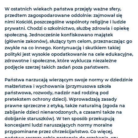
W ostatnich wiekach państwa przejęły ważne sfery,
przedtem zagospodarowane oddolnie: zajmował się
nimi Kościół, poszczególne wspólnoty religijne i ludzie
prywatni. Chodzi o szkolnictwo, służbę zdrowia i opiekę
społeczną. Jednocześnie konfiskowano majątek
(głównie zakonów), służący tym celom, przeznaczając go
zwykle na co innego. Kontynuacją i skutkiem takiej
polityki jest wysokie opodatkowanie na cele edukacyjne,
zdrowotne i społeczne, które wyklucza niezależne
podjęcie szerzej takich zadań poza państwem.
Państwa narzucają wierzącym swoje normy w dziedzinie
małżeństwa i wychowania (przymusowa szkoła
państwowa, rozwody, nadzór nad rodziną pod
pretekstem ochrony dzieci). Wprowadzają zasady
prawne sprzeczne z etyką, także naturalną (zgoda na
zabijanie dzieci nienarodzonych, a czasami także na
dobijanie staruszków). W ten sposób przekupują
koncesjami ludzi naruszających normy moralne
przypominane przez chrześcijaństwo. Co więcej,