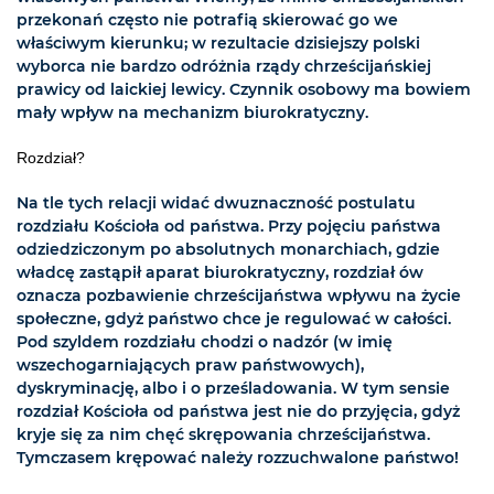
przekonań często nie potrafią skierować go we
właściwym kierunku; w rezultacie dzisiejszy polski
wyborca nie bardzo odróżnia rządy chrześcijańskiej
prawicy od laickiej lewicy. Czynnik osobowy ma bowiem
mały wpływ na mechanizm biurokratyczny.
Rozdział?
Na tle tych relacji widać dwuznaczność postulatu
rozdziału Kościoła od państwa. Przy pojęciu państwa
odziedziczonym po absolutnych monarchiach, gdzie
władcę zastąpił aparat biurokratyczny, rozdział ów
oznacza pozbawienie chrześcijaństwa wpływu na życie
społeczne, gdyż państwo chce je regulować w całości.
Pod szyldem rozdziału chodzi o nadzór (w imię
wszechogarniających praw państwowych),
dyskryminację, albo i o prześladowania. W tym sensie
rozdział Kościoła od państwa jest nie do przyjęcia, gdyż
kryje się za nim chęć skrępowania chrześcijaństwa.
Tymczasem krępować należy rozzuchwalone państwo!