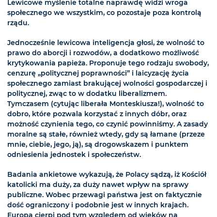
Lewicowe myślenie totalne naprawdę widzi wroga
społecznego we wszystkim, co pozostaje poza kontrolą
rządu.
Jednocześnie lewicowa inteligencja głosi, że wolność to
prawo do aborcji i rozwodów, a dodatkowo możliwość
krytykowania papieża. Proponuje tego rodzaju swobody,
cenzurę „politycznej poprawności” i laicyzację życia
społecznego zamiast brakującej wolności gospodarczej i
politycznej, zwąc to w dodatku liberalizmem.
Tymczasem (cytując liberała Monteskiusza!), wolność to
dobro, które pozwala korzystać z innych dóbr, oraz
możność czynienia tego, co czynić powinniśmy. A zasady
moralne są stałe, również wtedy, gdy są łamane (przeze
mnie, ciebie, jego, ją), są drogowskazem i punktem
odniesienia jednostek i społeczeństw.
Badania ankietowe wykazują, że Polacy sądzą, iż Kościół
katolicki ma duży, za duży nawet wpływ na sprawy
publiczne. Wobec przewagi państwa jest on faktycznie
dość ograniczony i podobnie jest w innych krajach.
Europa cierpi pod tym względem od wieków na