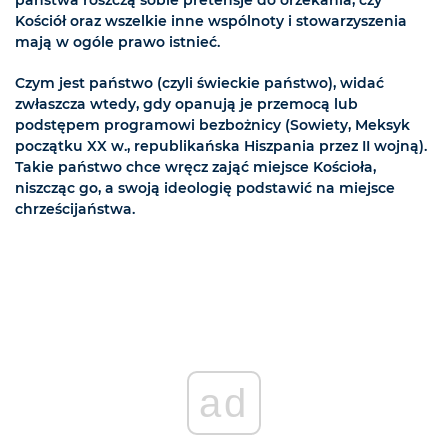
państwa roszczą sobie pretensje do orzekania, czy
Kościół oraz wszelkie inne wspólnoty i stowarzyszenia
mają w ogóle prawo istnieć.
Czym jest państwo (czyli świeckie państwo), widać
zwłaszcza wtedy, gdy opanują je przemocą lub
podstępem programowi bezbożnicy (Sowiety, Meksyk
początku XX w., republikańska Hiszpania przez II wojną).
Takie państwo chce wręcz zająć miejsce Kościoła,
niszcząc go, a swoją ideologię podstawić na miejsce
chrześcijaństwa.
ad