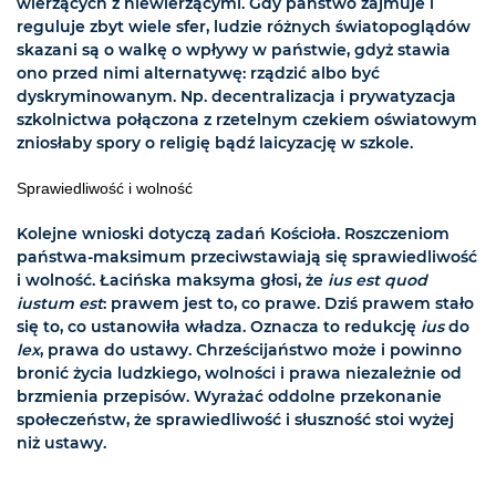
wierzących z niewierzącymi. Gdy państwo zajmuje i
reguluje zbyt wiele sfer, ludzie różnych światopoglądów
skazani są o walkę o wpływy w państwie, gdyż stawia
ono przed nimi alternatywę: rządzić albo być
dyskryminowanym. Np. decentralizacja i prywatyzacja
szkolnictwa połączona z rzetelnym czekiem oświatowym
zniosłaby spory o religię bądź laicyzację w szkole.
Sprawiedliwość i wolność
Kolejne wnioski dotyczą zadań Kościoła. Roszczeniom
państwa-maksimum przeciwstawiają się sprawiedliwość
i wolność. Łacińska maksyma głosi, że
ius est quod
iustum est
: prawem jest to, co prawe. Dziś prawem stało
się to, co ustanowiła władza. Oznacza to redukcję
ius
do
lex
, prawa do ustawy. Chrześcijaństwo może i powinno
bronić życia ludzkiego, wolności i prawa niezależnie od
brzmienia przepisów. Wyrażać oddolne przekonanie
społeczeństw, że sprawiedliwość i słuszność stoi wyżej
niż ustawy.