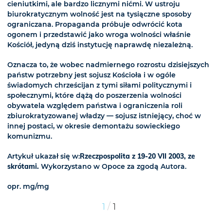
cieniutkimi, ale bardzo licznymi nićmi. W ustroju
biurokratycznym wolność jest na tysiączne sposoby
ograniczana. Propaganda próbuje odwrócić kota
ogonem i przedstawić jako wroga wolności właśnie
Kościół, jedyną dziś instytucję naprawdę niezależną.
Oznacza to, że wobec nadmiernego rozrostu dzisiejszych
państw potrzebny jest sojusz Kościoła i w ogóle
świadomych chrześcijan z tymi siłami politycznymi i
społecznymi, które dążą do poszerzenia wolności
obywatela względem państwa i ograniczenia roli
zbiurokratyzowanej władzy — sojusz istniejący, choć w
innej postaci, w okresie demontażu sowieckiego
komunizmu.
Artykuł ukazał się w:
Rzeczpospolita z 19-20 VII 2003, ze
skrótami.
Wykorzystano w Opoce za zgodą Autora.
opr. mg/mg
/
1
1