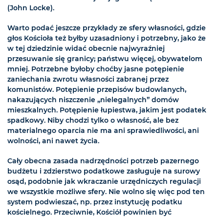
(John Locke).
Warto podać jeszcze przykłady ze sfery własności, gdzie
głos Kościoła też byłby uzasadniony i potrzebny, jako że
w tej dziedzinie widać obecnie najwyraźniej
przesuwanie się granicy; państwu więcej, obywatelom
mniej. Potrzebne byłoby choćby jasne potępienie
zaniechania zwrotu własności zabranej przez
komunistów. Potępienie przepisów budowlanych,
nakazujących niszczenie „nielegalnych” domów
mieszkalnych. Potępienie łupiestwa, jakim jest podatek
spadkowy. Niby chodzi tylko o własność, ale bez
materialnego oparcia nie ma ani sprawiedliwości, ani
wolności, ani nawet życia.
Cały obecna zasada nadrzędności potrzeb pazernego
budżetu i zdzierstwo podatkowe zasługuje na surowy
osąd, podobnie jak wkraczanie urzędniczych regulacji
we wszystkie możliwe sfery. Nie wolno się więc pod ten
system podwieszać, np. przez instytucję podatku
kościelnego. Przeciwnie, Kościół powinien być