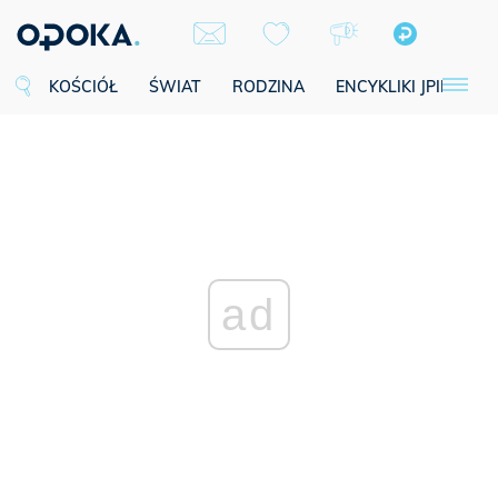
KOŚCIÓŁ
ŚWIAT
RODZINA
ENCYKLIKI JPII
SE
ad