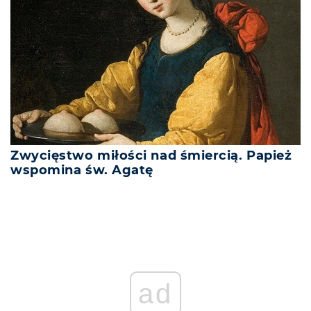
Zwycięstwo miłości nad śmiercią. Papież
wspomina św. Agatę
ad