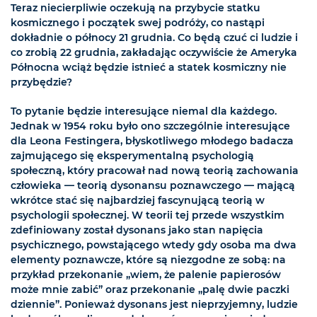
Teraz niecierpliwie oczekują na przybycie statku
kosmicznego i początek swej podróży, co nastąpi
dokładnie o północy 21 grudnia. Co będą czuć ci ludzie i
co zrobią 22 grudnia, zakładając oczywiście że Ameryka
Północna wciąż będzie istnieć a statek kosmiczny nie
przybędzie?
To pytanie będzie interesujące niemal dla każdego.
Jednak w 1954 roku było ono szczególnie interesujące
dla Leona Festingera, błyskotliwego młodego badacza
zajmującego się eksperymentalną psychologią
społeczną, który pracował nad nową teorią zachowania
człowieka — teorią dysonansu poznawczego — mającą
wkrótce stać się najbardziej fascynującą teorią w
psychologii społecznej. W teorii tej przede wszystkim
zdefiniowany został dysonans jako stan napięcia
psychicznego, powstającego wtedy gdy osoba ma dwa
elementy poznawcze, które są niezgodne ze sobą: na
przykład przekonanie „wiem, że palenie papierosów
może mnie zabić” oraz przekonanie „palę dwie paczki
dziennie”. Ponieważ dysonans jest nieprzyjemny, ludzie