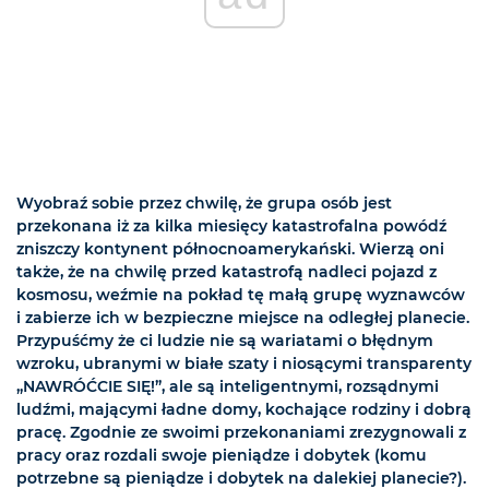
Wyobraź sobie przez chwilę, że grupa osób jest
przekonana iż za kilka miesięcy katastrofalna powódź
zniszczy kontynent północnoamerykański. Wierzą oni
także, że na chwilę przed katastrofą nadleci pojazd z
kosmosu, weźmie na pokład tę małą grupę wyznawców
i zabierze ich w bezpieczne miejsce na odległej planecie.
Przypuśćmy że ci ludzie nie są wariatami o błędnym
wzroku, ubranymi w białe szaty i niosącymi transparenty
„NAWRÓĆCIE SIĘ!”, ale są inteligentnymi, rozsądnymi
ludźmi, mającymi ładne domy, kochające rodziny i dobrą
pracę. Zgodnie ze swoimi przekonaniami zrezygnowali z
pracy oraz rozdali swoje pieniądze i dobytek (komu
potrzebne są pieniądze i dobytek na dalekiej planecie?).