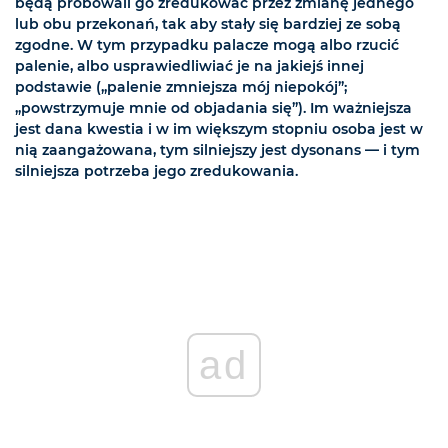
będą próbowali go zredukować przez zmianę jednego
lub obu przekonań, tak aby stały się bardziej ze sobą
zgodne. W tym przypadku palacze mogą albo rzucić
palenie, albo usprawiedliwiać je na jakiejś innej
podstawie („palenie zmniejsza mój niepokój”;
„powstrzymuje mnie od objadania się”). Im ważniejsza
jest dana kwestia i w im większym stopniu osoba jest w
nią zaangażowana, tym silniejszy jest dysonans — i tym
silniejsza potrzeba jego zredukowania.
ad