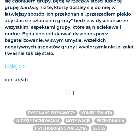
się członkiem grupy, będą w rzeczywistości lubić tę
grupę
bardziej
niż te, którzy dostały się do niej w
łatwiejszy sposób. Ich przekonanie „przeszedłem piekło
aby stać się członkiem grupy” będzie w dysonansie ze
wszystkimi aspektami grupy, które są nieciekawe i
nudne. Będą one redukować dysonans przez
bagatelizowanie, w swym umyśle, wszelkich
negatywnych aspektów grupy i wyolbrzymianie jej zalet.
I właśnie tak się stało.
Dalej >>
opr. ab/ab
/
1
1
DYSONANS POZNAWCZY
KONIEC ŚWIATA
LUDZKIE ZACHOWANIA
MOTYWACJE
PRZEKONANIA
PSYCHOLOGIA SPOŁECZNA
SEKTA