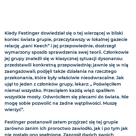
Kiedy Festinger dowiedział się o tej wierzącej w bliski
koniec świata grupie, przeczytawszy w lokalnej gazecie
relację „pani Keech” i jej przepowiednie, dostrzegł
wymarzony sposób sprawdzenia swej teorii. Członkowie
jej grupy znaleźli się w klasycznej sytuacji dysonansu:
przedstawili konkretną przepowiednię; jawnie się w nią
zaangażowali; podjęli także działania na rzecztego
przekonania, które były właściwie nieodwracalne. Jak
ujął to jeden z członków grupy, lekarz: „ Poświęciłem
niemal wszystko. Przeciąłem każdą więź: spaliłem
wszystkie mosty. Odwróciłem się plecami do świata. Nie
mogę sobie pozwolić na żadne wątpliwości. Muszę
wierzyć”.
Festinger postanowił zatem przyjrzeć się tej grupie
zarówno zanim ich proroctwo zawiodło, jak i po tym jak
nie zostało ono spełnione. Zaprosił dwóch swoich