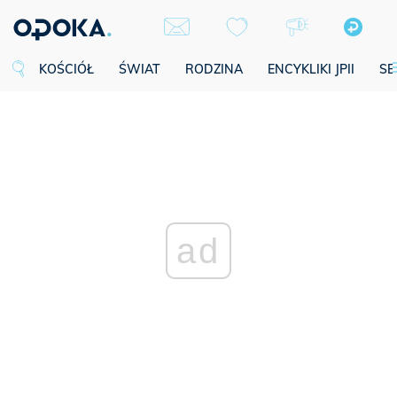
KOŚCIÓŁ
ŚWIAT
RODZINA
ENCYKLIKI JPII
SE
ad