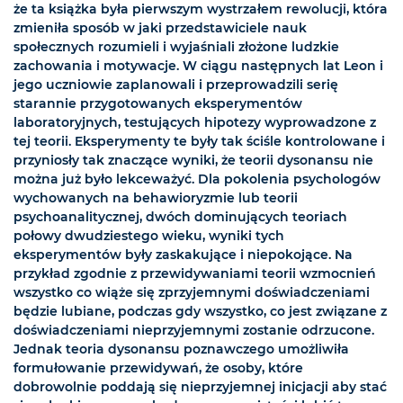
że ta książka była pierwszym wystrzałem rewolucji, która
zmieniła sposób w jaki przedstawiciele nauk
społecznych rozumieli i wyjaśniali złożone ludzkie
zachowania i motywacje. W ciągu następnych lat Leon i
jego uczniowie zaplanowali i przeprowadzili serię
starannie przygotowanych eksperymentów
laboratoryjnych, testujących hipotezy wyprowadzone z
tej teorii. Eksperymenty te były tak ściśle kontrolowane i
przyniosły tak znaczące wyniki, że teorii dysonansu nie
można już było lekceważyć. Dla pokolenia psychologów
wychowanych na behawioryzmie lub teorii
psychoanalitycznej, dwóch dominujących teoriach
połowy dwudziestego wieku, wyniki tych
eksperymentów były zaskakujące i niepokojące. Na
przykład zgodnie z przewidywaniami teorii wzmocnień
wszystko co wiąże się zprzyjemnymi doświadczeniami
będzie lubiane, podczas gdy wszystko, co jest związane z
doświadczeniami nieprzyjemnymi zostanie odrzucone.
Jednak teoria dysonansu poznawczego umożliwiła
formułowanie przewidywań, że osoby, które
dobrowolnie poddają się nieprzyjemnej inicjacji aby stać