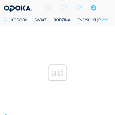
KOŚCIÓŁ
ŚWIAT
RODZINA
ENCYKLIKI JPII
SE
ad