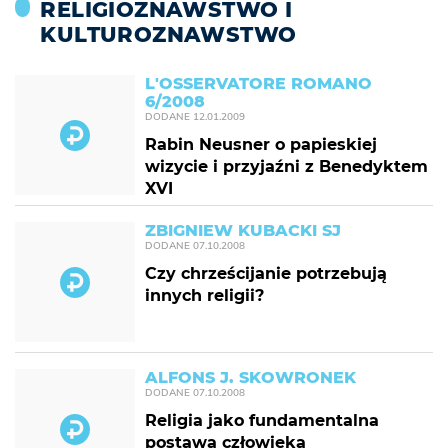
RELIGIOZNAWSTWO I
KULTUROZNAWSTWO
L'OSSERVATORE ROMANO
6/2008
DODANE
12.01.2009
Rabin Neusner o papieskiej
wizycie i przyjaźni z Benedyktem
XVI
ZBIGNIEW KUBACKI SJ
DODANE
07.10.2008
Czy chrześcijanie potrzebują
innych religii?
ALFONS J. SKOWRONEK
DODANE
07.10.2008
Religia jako fundamentalna
postawa człowieka