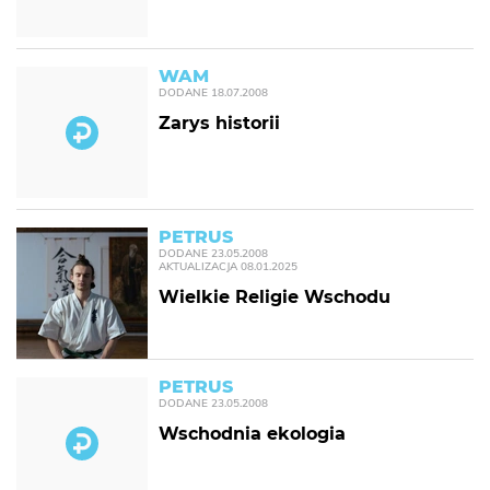
WAM
DODANE
18.07.2008
Zarys historii
PETRUS
DODANE
23.05.2008
AKTUALIZACJA
08.01.2025
Wielkie Religie Wschodu
PETRUS
DODANE
23.05.2008
Wschodnia ekologia