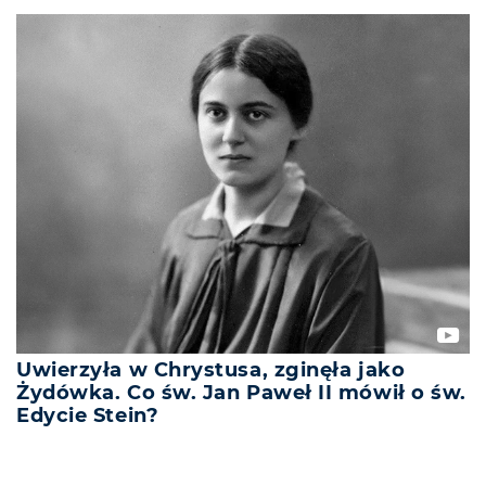
Uwierzyła w Chrystusa, zginęła jako
Żydówka. Co św. Jan Paweł II mówił o św.
Edycie Stein?