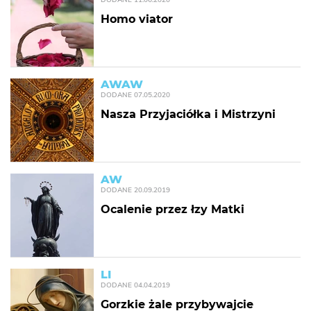
Homo viator
AWAW
DODANE
07.05.2020
Nasza Przyjaciółka i Mistrzyni
AW
DODANE
20.09.2019
Ocalenie przez łzy Matki
LI
DODANE
04.04.2019
Gorzkie żale przybywajcie