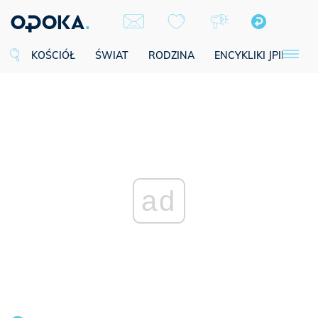
KOŚCIÓŁ
ŚWIAT
RODZINA
ENCYKLIKI JPII
SE
ad