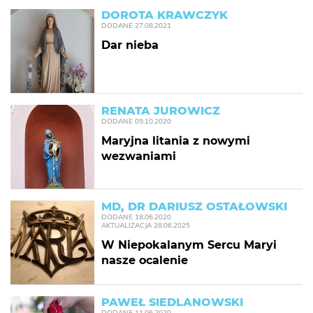
DOROTA KRAWCZYK
DODANE
27.08.2021
Dar nieba
RENATA JUROWICZ
DODANE
09.10.2020
Maryjna litania z nowymi
wezwaniami
MD, DR DARIUSZ OSTAŁOWSKI
DODANE
18.06.2020
AKTUALIZACJA
28.06.2025
W Niepokalanym Sercu Maryi
nasze ocalenie
PAWEŁ SIEDLANOWSKI
DODANE
11.06.2020