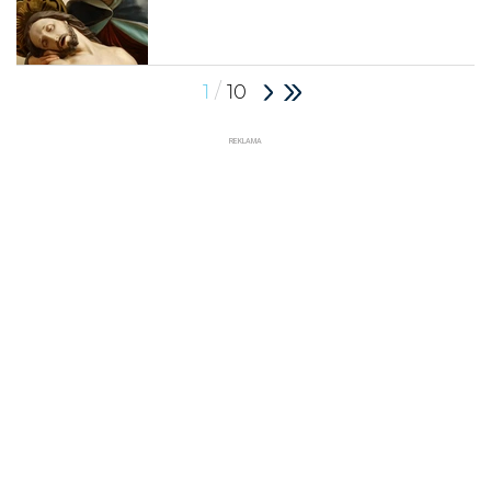
/
1
10
REKLAMA