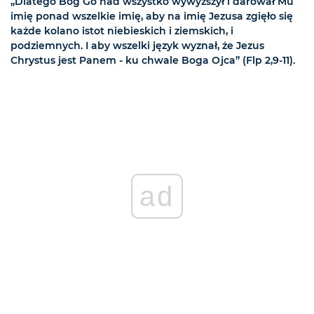
„Dlatego Bóg Go nad wszystko wywyższył i darował Mu
imię ponad wszelkie imię, aby na imię Jezusa zgięło się
każde kolano istot niebieskich i ziemskich, i
podziemnych. I aby wszelki język wyznał, że Jezus
Chrystus jest Panem - ku chwale Boga Ojca” (Flp 2,9-11).
ad