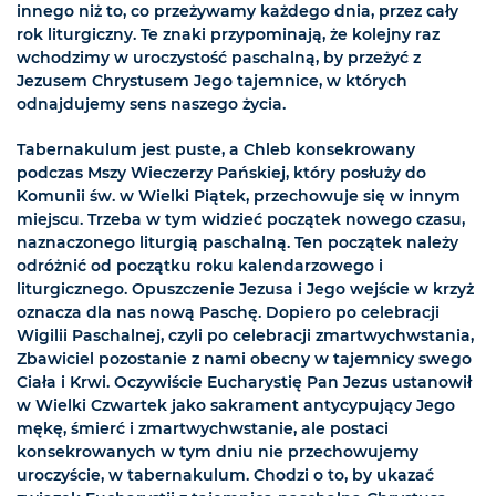
innego niż to, co przeżywamy każdego dnia, przez cały
rok liturgiczny. Te znaki przypominają, że kolejny raz
wchodzimy w uroczystość paschalną, by przeżyć z
Jezusem Chrystusem Jego tajemnice, w których
odnajdujemy sens naszego życia.
Tabernakulum jest puste, a Chleb konsekrowany
podczas Mszy Wieczerzy Pańskiej, który posłuży do
Komunii św. w Wielki Piątek, przechowuje się w innym
miejscu. Trzeba w tym widzieć początek nowego czasu,
naznaczonego liturgią paschalną. Ten początek należy
odróżnić od początku roku kalendarzowego i
liturgicznego. Opuszczenie Jezusa i Jego wejście w krzyż
oznacza dla nas nową Paschę. Dopiero po celebracji
Wigilii Paschalnej, czyli po celebracji zmartwychwstania,
Zbawiciel pozostanie z nami obecny w tajemnicy swego
Ciała i Krwi. Oczywiście Eucharystię Pan Jezus ustanowił
w Wielki Czwartek jako sakrament antycypujący Jego
mękę, śmierć i zmartwychwstanie, ale postaci
konsekrowanych w tym dniu nie przechowujemy
uroczyście, w tabernakulum. Chodzi o to, by ukazać