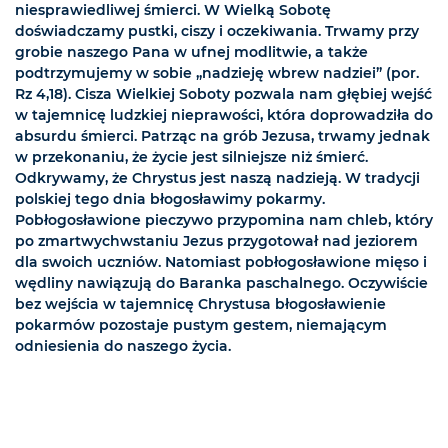
niesprawiedliwej śmierci. W Wielką Sobotę
doświadczamy pustki, ciszy i oczekiwania. Trwamy przy
grobie naszego Pana w ufnej modlitwie, a także
podtrzymujemy w sobie „nadzieję wbrew nadziei” (por.
Rz 4,18). Cisza Wielkiej Soboty pozwala nam głębiej wejść
w tajemnicę ludzkiej nieprawości, która doprowadziła do
absurdu śmierci. Patrząc na grób Jezusa, trwamy jednak
w przekonaniu, że życie jest silniejsze niż śmierć.
Odkrywamy, że Chrystus jest naszą nadzieją. W tradycji
polskiej tego dnia błogosławimy pokarmy.
Pobłogosławione pieczywo przypomina nam chleb, który
po zmartwychwstaniu Jezus przygotował nad jeziorem
dla swoich uczniów. Natomiast pobłogosławione mięso i
wędliny nawiązują do Baranka paschalnego. Oczywiście
bez wejścia w tajemnicę Chrystusa błogosławienie
pokarmów pozostaje pustym gestem, niemającym
odniesienia do naszego życia.