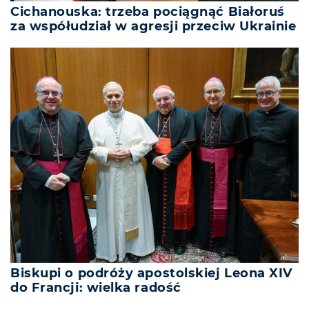
Cichanouska: trzeba pociągnąć Białoruś
za współudział w agresji przeciw Ukrainie
Biskupi o podróży apostolskiej Leona XIV
do Francji: wielka radość