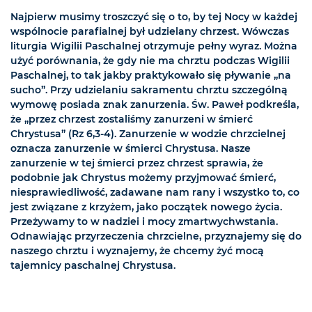
Najpierw musimy troszczyć się o to, by tej Nocy w każdej
wspólnocie parafialnej był udzielany chrzest. Wówczas
liturgia Wigilii Paschalnej otrzymuje pełny wyraz. Można
użyć porównania, że gdy nie ma chrztu podczas Wigilii
Paschalnej, to tak jakby praktykowało się pływanie „na
sucho”. Przy udzielaniu sakramentu chrztu szczególną
wymowę posiada znak zanurzenia. Św. Paweł podkreśla,
że „przez chrzest zostaliśmy zanurzeni w śmierć
Chrystusa” (Rz 6,3-4). Zanurzenie w wodzie chrzcielnej
oznacza zanurzenie w śmierci Chrystusa. Nasze
zanurzenie w tej śmierci przez chrzest sprawia, że
podobnie jak Chrystus możemy przyjmować śmierć,
niesprawiedliwość, zadawane nam rany i wszystko to, co
jest związane z krzyżem, jako początek nowego życia.
Przeżywamy to w nadziei i mocy zmartwychwstania.
Odnawiając przyrzeczenia chrzcielne, przyznajemy się do
naszego chrztu i wyznajemy, że chcemy żyć mocą
tajemnicy paschalnej Chrystusa.