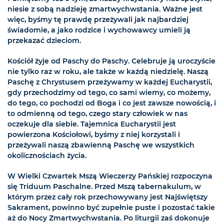
niesie z sobą nadzieję zmartwychwstania. Ważne jest
więc, byśmy tę prawdę przeżywali jak najbardziej
świadomie, a jako rodzice i wychowawcy umieli ją
przekazać dzieciom.
Kościół żyje od Paschy do Paschy. Celebruje ją uroczyście
nie tylko raz w roku, ale także w każdą niedzielę. Naszą
Paschę z Chrystusem przeżywamy w każdej Eucharystii,
gdy przechodzimy od tego, co sami wiemy, co możemy,
do tego, co pochodzi od Boga i co jest zawsze nowością, i
to odmienną od tego, czego stary człowiek w nas
oczekuje dla siebie. Tajemnica Eucharystii jest
powierzona Kościołowi, byśmy z niej korzystali i
przeżywali naszą zbawienną Paschę we wszystkich
okolicznościach życia.
W Wielki Czwartek Mszą Wieczerzy Pańskiej rozpoczyna
się Triduum Paschalne. Przed Mszą tabernakulum, w
którym przez cały rok przechowywany jest Najświętszy
Sakrament, powinno być zupełnie puste i pozostać takie
aż do Nocy Zmartwychwstania. Po liturgii zaś dokonuje