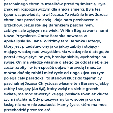
paschalnego chroniła Izraelitów przed tą śmiercią. Była
znakiem rozpoznawczym dla anioła śmierci. Była też
typem, zapowiedzią krwi Jezusa. To właśnie krew Jezusa
chroni nas przed śmiercią i daje nam przebaczenie
grzechów. Jezus stał się Barankiem paschalnym,
zabitym, ale żyjącym na wieki. W Nim Bóg zawarł z nami
Nowe Przymierze. Obraz Baranka powraca w
Apokalipsie św. Jana. Widzimy tam Baranka Bożego,
który jest przedstawiony jako jakby zabity i stojący -
mający władzę nad wszystkim. Ma władzę nie dlatego, że
potrafił zwyciężyć innych, broniąc siebie, wychodząc na
swoje. On ma władzę właśnie dlatego, że oddał siebie, że
został zabity i w ten sposób objawił prawdę i moc, że
można dać się zabić i mieć życie od Boga Ojca. Na tym
polega cały paradoks i to stanowi klucz do tajemnicy
paschalnej Jezusa Chrystusa: właśnie ten Baranek, jakby
zabity i stojący (Ap 5,6), który wziął na siebie grzech
świata, ma moc otworzyć księgę, posiada również klucze
życia i otchłani. Gdy przeżywamy to w sobie jako dar i
łaskę, nic nam nie zaszkodzi. Mamy życie, które ma moc
przechodzić przez śmierć.