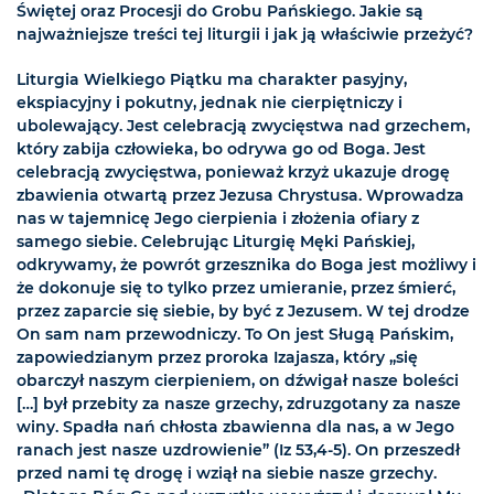
Świętej oraz Procesji do Grobu Pańskiego. Jakie są
najważniejsze treści tej liturgii i jak ją właściwie przeżyć?
Liturgia Wielkiego Piątku ma charakter pasyjny,
ekspiacyjny i pokutny, jednak nie cierpiętniczy i
ubolewający. Jest celebracją zwycięstwa nad grzechem,
który zabija człowieka, bo odrywa go od Boga. Jest
celebracją zwycięstwa, ponieważ krzyż ukazuje drogę
zbawienia otwartą przez Jezusa Chrystusa. Wprowadza
nas w tajemnicę Jego cierpienia i złożenia ofiary z
samego siebie. Celebrując Liturgię Męki Pańskiej,
odkrywamy, że powrót grzesznika do Boga jest możliwy i
że dokonuje się to tylko przez umieranie, przez śmierć,
przez zaparcie się siebie, by być z Jezusem. W tej drodze
On sam nam przewodniczy. To On jest Sługą Pańskim,
zapowiedzianym przez proroka Izajasza, który „się
obarczył naszym cierpieniem, on dźwigał nasze boleści
[…] był przebity za nasze grzechy, zdruzgotany za nasze
winy. Spadła nań chłosta zbawienna dla nas, a w Jego
ranach jest nasze uzdrowienie” (Iz 53,4-5). On przeszedł
przed nami tę drogę i wziął na siebie nasze grzechy.