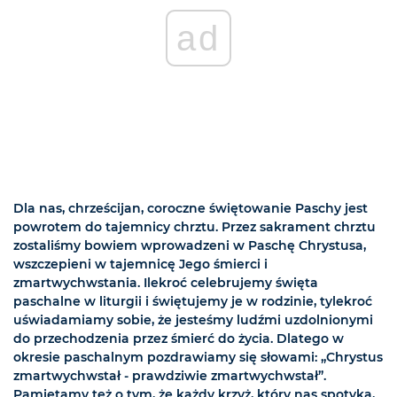
ad
Dla nas, chrześcijan, coroczne świętowanie Paschy jest
powrotem do tajemnicy chrztu. Przez sakrament chrztu
zostaliśmy bowiem wprowadzeni w Paschę Chrystusa,
wszczepieni w tajemnicę Jego śmierci i
zmartwychwstania. Ilekroć celebrujemy święta
paschalne w liturgii i świętujemy je w rodzinie, tylekroć
uświadamiamy sobie, że jesteśmy ludźmi uzdolnionymi
do przechodzenia przez śmierć do życia. Dlatego w
okresie paschalnym pozdrawiamy się słowami: „Chrystus
zmartwychwstał - prawdziwie zmartwychwstał”.
Pamiętamy też o tym, że każdy krzyż, który nas spotyka,