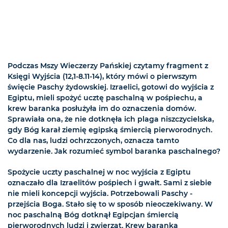
Podczas Mszy Wieczerzy Pańskiej czytamy fragment z
Księgi Wyjścia (12,1-8.11-14), który mówi o pierwszym
święcie Paschy żydowskiej. Izraelici, gotowi do wyjścia z
Egiptu, mieli spożyć ucztę paschalną w pośpiechu, a
krew baranka posłużyła im do oznaczenia domów.
Sprawiała ona, że nie dotknęła ich plaga niszczycielska,
gdy Bóg karał ziemię egipską śmiercią pierworodnych.
Co dla nas, ludzi ochrzczonych, oznacza tamto
wydarzenie. Jak rozumieć symbol baranka paschalnego?
Spożycie uczty paschalnej w noc wyjścia z Egiptu
oznaczało dla Izraelitów pośpiech i gwałt. Sami z siebie
nie mieli koncepcji wyjścia. Potrzebowali Paschy -
przejścia Boga. Stało się to w sposób nieoczekiwany. W
noc paschalną Bóg dotknął Egipcjan śmiercią
pierworodnych ludzi i zwierząt. Krew baranka