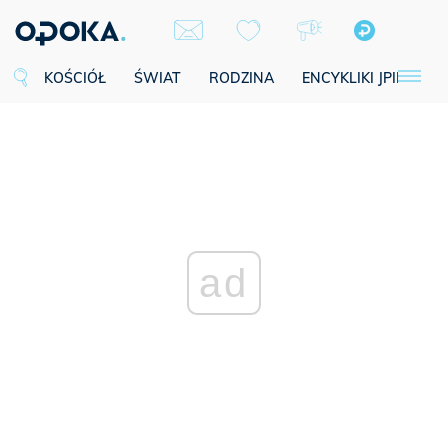
KOŚCIÓŁ
ŚWIAT
RODZINA
ENCYKLIKI JPII
SE
ad