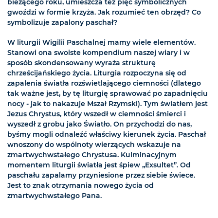
bieżącego roku, umieszcza też pięć symbolicznych
gwoździ w formie krzyża. Jak rozumieć ten obrzęd? Co
symbolizuje zapalony paschał?
W liturgii Wigilii Paschalnej mamy wiele elementów.
Stanowi ona swoiste kompendium naszej wiary i w
sposób skondensowany wyraża strukturę
chrześcijańskiego życia. Liturgia rozpoczyna się od
zapalenia światła rozświetlającego ciemności (dlatego
tak ważne jest, by tę liturgię sprawować po zapadnięciu
nocy - jak to nakazuje Mszał Rzymski). Tym światłem jest
Jezus Chrystus, który wszedł w ciemności śmierci i
wyszedł z grobu jako Światło. On przychodzi do nas,
byśmy mogli odnaleźć właściwy kierunek życia. Paschał
wnoszony do wspólnoty wierzących wskazuje na
zmartwychwstałego Chrystusa. Kulminacyjnym
momentem liturgii światła jest śpiew „Exsultet”. Od
paschału zapalamy przyniesione przez siebie świece.
Jest to znak otrzymania nowego życia od
zmartwychwstałego Pana.