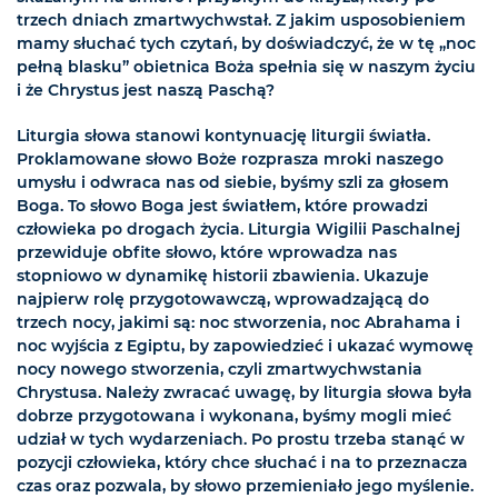
trzech dniach zmartwychwstał. Z jakim usposobieniem
mamy słuchać tych czytań, by doświadczyć, że w tę „noc
pełną blasku” obietnica Boża spełnia się w naszym życiu
i że Chrystus jest naszą Paschą?
Liturgia słowa stanowi kontynuację liturgii światła.
Proklamowane słowo Boże rozprasza mroki naszego
umysłu i odwraca nas od siebie, byśmy szli za głosem
Boga. To słowo Boga jest światłem, które prowadzi
człowieka po drogach życia. Liturgia Wigilii Paschalnej
przewiduje obfite słowo, które wprowadza nas
stopniowo w dynamikę historii zbawienia. Ukazuje
najpierw rolę przygotowawczą, wprowadzającą do
trzech nocy, jakimi są: noc stworzenia, noc Abrahama i
noc wyjścia z Egiptu, by zapowiedzieć i ukazać wymowę
nocy nowego stworzenia, czyli zmartwychwstania
Chrystusa. Należy zwracać uwagę, by liturgia słowa była
dobrze przygotowana i wykonana, byśmy mogli mieć
udział w tych wydarzeniach. Po prostu trzeba stanąć w
pozycji człowieka, który chce słuchać i na to przeznacza
czas oraz pozwala, by słowo przemieniało jego myślenie.