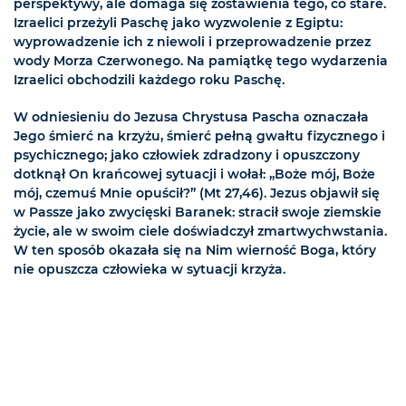
perspektywy, ale domaga się zostawienia tego, co stare.
Izraelici przeżyli Paschę jako wyzwolenie z Egiptu:
wyprowadzenie ich z niewoli i przeprowadzenie przez
wody Morza Czerwonego. Na pamiątkę tego wydarzenia
Izraelici obchodzili każdego roku Paschę.
W odniesieniu do Jezusa Chrystusa Pascha oznaczała
Jego śmierć na krzyżu, śmierć pełną gwałtu fizycznego i
psychicznego; jako człowiek zdradzony i opuszczony
dotknął On krańcowej sytuacji i wołał: „Boże mój, Boże
mój, czemuś Mnie opuścił?” (Mt 27,46). Jezus objawił się
w Passze jako zwycięski Baranek: stracił swoje ziemskie
życie, ale w swoim ciele doświadczył zmartwychwstania.
W ten sposób okazała się na Nim wierność Boga, który
nie opuszcza człowieka w sytuacji krzyża.