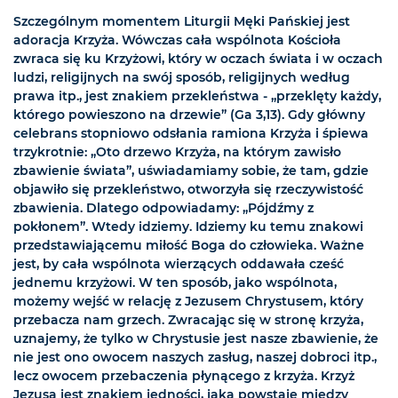
Szczególnym momentem Liturgii Męki Pańskiej jest
adoracja Krzyża. Wówczas cała wspólnota Kościoła
zwraca się ku Krzyżowi, który w oczach świata i w oczach
ludzi, religijnych na swój sposób, religijnych według
prawa itp., jest znakiem przekleństwa - „przeklęty każdy,
którego powieszono na drzewie” (Ga 3,13). Gdy główny
celebrans stopniowo odsłania ramiona Krzyża i śpiewa
trzykrotnie: „Oto drzewo Krzyża, na którym zawisło
zbawienie świata”, uświadamiamy sobie, że tam, gdzie
objawiło się przekleństwo, otworzyła się rzeczywistość
zbawienia. Dlatego odpowiadamy: „Pójdźmy z
pokłonem”. Wtedy idziemy. Idziemy ku temu znakowi
przedstawiającemu miłość Boga do człowieka. Ważne
jest, by cała wspólnota wierzących oddawała cześć
jednemu krzyżowi. W ten sposób, jako wspólnota,
możemy wejść w relację z Jezusem Chrystusem, który
przebacza nam grzech. Zwracając się w stronę krzyża,
uznajemy, że tylko w Chrystusie jest nasze zbawienie, że
nie jest ono owocem naszych zasług, naszej dobroci itp.,
lecz owocem przebaczenia płynącego z krzyża. Krzyż
Jezusa jest znakiem jedności, jaka powstaje między