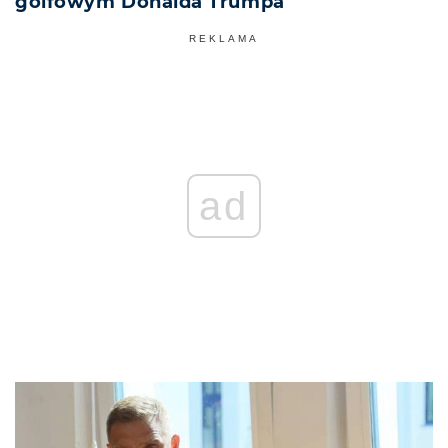
golfowym Donalda Trumpa
REKLAMA
ad