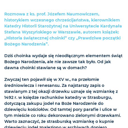
Rozmowa z ks. prof. Józefem Naumowiczem,
historykiem wczesnego chrześcijaństwa, kierownikiem
Katedry Historii Starożytnej na Uniwersytecie Kardynała
Stefana Wyszyńskiego w Warszawie, autorem książek:
„Historia świątecznej choinki” czy „Prawdziwe początki
Bożego Narodzenia”.
Dziś choinka wydaje się nieodłącznym elementem świąt
Bożego Narodzenia, ale nie zawsze tak było. Od jak
dawna choinki stawiane są w domach?
Zwyczaj ten pojawił się w XV w., na przełomie
średniowiecza i renesansu. Za najstarszy zapis o
stawianym z tej okazji drzewku uznaje się wzmiankę z
1492 r. w księdze rachunków katedry w Strasburgu,
dotyczącą zakupu jodeł na Boże Narodzenie do
dziewięciu kościołów. Od tamtej pory parafie i ulice w
tym mieście co roku dekorowano zielonymi drzewkami.
Warto zaznaczyć, że strasburską wzmiankę o kupnie
dziewięciu jodeł znaleziono w archiwach dopiero