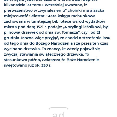
kilkanaście lat temu. Wcześniej uważano, iż
pierwszeństwo w „wynalezieniu” choinki ma alzacka
miejscowość Sélestat. Stara księga rachunkowa
zachowana w tamtejszej bibliotece wśród wydatków
miasta pod datą 1521 r. podaje: „4 szylingi leśnikowi, by
pilnował drzewek od dnia św. Tomasza”, czyli od 21
grudnia. Można więc przyjąć, że chodzi o strzeżenie lasu
od tego dnia do Bożego Narodzenia i że przez ten czas
wycinano drzewka. To znaczy, że wtedy pojawił się
zwyczaj stawiania świątecznego drzewka. To
stosunkowo późno, zwłaszcza że Boże Narodzenie
świętowano już ok. 330 r.
ad