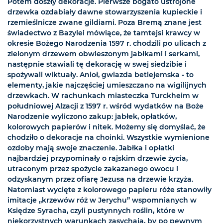
Potem doszły dekoracje. Pierwsze bogato ustrojone
drzewka ozdabiały dawne stowarzyszenia kupieckie i
rzemieślnicze zwane gildiami. Poza Bremą znane jest
świadectwo z Bazylei mówiące, że tamtejsi krawcy w
okresie Bożego Narodzenia 1597 r. chodzili po ulicach z
zielonym drzewem obwieszonym jabłkami i serkami,
następnie stawiali tę dekorację w swej siedzibie i
spożywali wiktuały. Anioł, gwiazda betlejemska - to
elementy, jakie najczęściej umieszczano na wigilijnych
drzewkach. W rachunkach miasteczka Turckheim w
południowej Alzacji z 1597 r. wśród wydatków na Boże
Narodzenie wyliczono zakup: jabłek, opłatków,
kolorowych papierów i nitek. Możemy się domyślać, że
chodziło o dekoracje na choinki. Wszystkie wymienione
ozdoby mają swoje znaczenie. Jabłka i opłatki
najbardziej przypominały o rajskim drzewie życia,
utraconym przez spożycie zakazanego owocu i
odzyskanym przez ofiarę Jezusa na drzewie krzyża.
Natomiast wycięte z kolorowego papieru róże stanowiły
imitacje „krzewów róż w Jerychu” wspomnianych w
Księdze Syracha, czyli pustynnych roślin, które w
niekorzystnych warunkach zasychają, by po pewnym