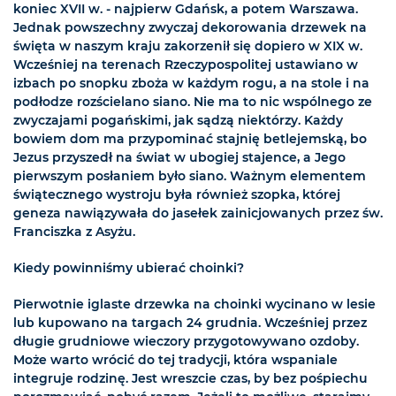
koniec XVII w. - najpierw Gdańsk, a potem Warszawa.
Jednak powszechny zwyczaj dekorowania drzewek na
święta w naszym kraju zakorzenił się dopiero w XIX w.
Wcześniej na terenach Rzeczypospolitej ustawiano w
izbach po snopku zboża w każdym rogu, a na stole i na
podłodze rozścielano siano. Nie ma to nic wspólnego ze
zwyczajami pogańskimi, jak sądzą niektórzy. Każdy
bowiem dom ma przypominać stajnię betlejemską, bo
Jezus przyszedł na świat w ubogiej stajence, a Jego
pierwszym posłaniem było siano. Ważnym elementem
świątecznego wystroju była również szopka, której
geneza nawiązywała do jasełek zainicjowanych przez św.
Franciszka z Asyżu.
Kiedy powinniśmy ubierać choinki?
Pierwotnie iglaste drzewka na choinki wycinano w lesie
lub kupowano na targach 24 grudnia. Wcześniej przez
długie grudniowe wieczory przygotowywano ozdoby.
Może warto wrócić do tej tradycji, która wspaniale
integruje rodzinę. Jest wreszcie czas, by bez pośpiechu