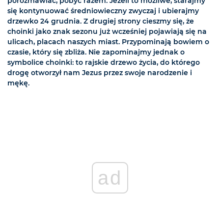
porozmawiać, pobyć razem. Jeżeli to możliwe, starajmy
się kontynuować średniowieczny zwyczaj i ubierajmy
drzewko 24 grudnia. Z drugiej strony cieszmy się, że
choinki jako znak sezonu już wcześniej pojawiają się na
ulicach, placach naszych miast. Przypominają bowiem o
czasie, który się zbliża. Nie zapominajmy jednak o
symbolice choinki: to rajskie drzewo życia, do którego
drogę otworzył nam Jezus przez swoje narodzenie i
mękę.
ad