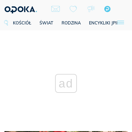
KOŚCIÓŁ
ŚWIAT
RODZINA
ENCYKLIKI JPII
SE
ad