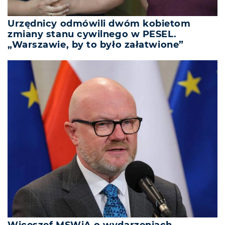
Urzędnicy odmówili dwóm kobietom
zmiany stanu cywilnego w PESEL.
„Warszawie, by to było załatwione”
Wiceszef MSWiA o wydarzeniach