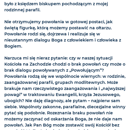
było z księdzem biskupem pochodzącym z mojej
rodzinnej parafii.
Nie otrzymujemy powołania w gotowej postaci, jak
świętą figurkę, którą możemy postawić na ołtarzu.
Powołanie rodzi się, dojrzewa i realizuje się w
nieustannym dialogu Boga z człowiekiem i człowieka z
Bogiem.
Narzuca mi się nieraz pytanie: czy w naszej sytuacji
Kościoła na Zachodzie chodzi o brak powołań czy może o
brak dialogu powoływanych z „Powołującym”?
Powołania rodzą się we wspólnocie wiernych: w rodzinie,
zaangażowanej parafii, grupach modlitewnych. Może
brakuje nam rzeczywistego zaangażowania i „najwyższej
powagi” w traktowaniu Ewangelii, krzyża Jezusowego,
ubogich? Nie daję diagnozy, ale pytam – najpierw sam
siebie. Wspólnoty zakonne, parafialne, diecezjalne winny
pytać się podobnie. Rozeznania braku powołań nie
możemy zaczynać od oskarżania Boga, że nie daje nam
powołań. Jak Pan Bóg może zostawić swój Kościół bez