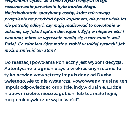
Wspomniał Ojciec, że u niektórych świętych droga
rozeznawania powołania była bardzo długa.
Niejednokrotnie spotykamy osoby, które odczuwają
pragnienie na przykład bycia kapłanem, ale przez wiele lat
nie potrafią odkryć, czy mają realizować to powołanie w
zakonie, czy jako kapłani diecezjalni. Żyją w niepewności i
wahaniu, mimo że wytrwale modlą się o rozeznanie woli
Bożej. Co zdaniem Ojca można zrobić w takiej sytuacji? Jak
można zmienić ten stan?
Do realizacji powołania konieczny jest wybór i decyzja.
Autentyczne pragnienie życia w określonym stanie to
tylko pewien wewnętrzny impuls dany od Ducha
Świętego. Ale to nie wystarcza. Powoływany musi na ten
impuls odpowiedzieć osobiście, indywidualnie. Ludzie
niepewni siebie, nieco zagubieni lub też mało hojni,
mogą mieć „wieczne wątpliwości”.