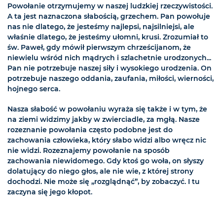
Powołanie otrzymujemy w naszej ludzkiej rzeczywistości.
A ta jest naznaczona słabością, grzechem. Pan powołuje
nas nie dlatego, że jesteśmy najlepsi, najsilniejsi, ale
właśnie dlatego, że jesteśmy ułomni, krusi. Zrozumiał to
św. Paweł, gdy mówił pierwszym chrześcijanom, że
niewielu wśród nich mądrych i szlachetnie urodzonych...
Pan nie potrzebuje naszej siły i wysokiego urodzenia. On
potrzebuje naszego oddania, zaufania, miłości, wierności,
hojnego serca.
Nasza słabość w powołaniu wyraża się także i w tym, że
na ziemi widzimy jakby w zwierciadle, za mgłą. Nasze
rozeznanie powołania często podobne jest do
zachowania człowieka, który słabo widzi albo wręcz nic
nie widzi. Rozeznajemy powołanie na sposób
zachowania niewidomego. Gdy ktoś go woła, on słyszy
dolatujący do niego głos, ale nie wie, z której strony
dochodzi. Nie może się „rozglądnąć”, by zobaczyć. I tu
zaczyna się jego kłopot.