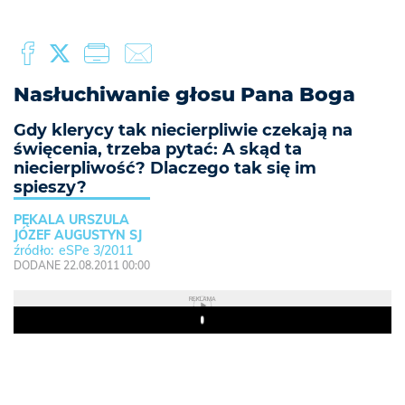
Nasłuchiwanie głosu Pana Boga
Gdy klerycy tak niecierpliwie czekają na
święcenia, trzeba pytać: A skąd ta
niecierpliwość? Dlaczego tak się im
spieszy?
PĘKALA URSZULA
JÓZEF AUGUSTYN SJ
eSPe 3/2011
DODANE 22.08.2011 00:00
REKLAMA
Play