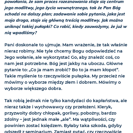
powołania, że sam proces rozeznawania staje się centrum
jego modlitwy, jego życia wewnętrznego, tak że Pan Bóg
schodzi na dalszy plan; zadawanie sobie pytania, jaka jest
moja droga, staje się główną treścią modlitwy. Jak można
uniknąć takiej pułapki? Co robić, kiedy zauważymy, że już w
nią wpadliśmy?
Pani doskonale to ujmuje. Mam wrażenie, że tak właśnie
nieraz robimy. Nie tyle chcemy Bogu odpowiedzieć na
Jego wołanie, ale wykorzystać Go, aby znaleźć coś, co
nam jest potrzebne. Bóg jest jakby na uboczu. Główne
pytanie to: „Co ja mam zrobić? Bo to ja mam kłopot”.
Takie myślenie to rzeczywiście pułapka. My przecież nie
mówimy o wyborze między złem i dobrem. Mówimy o
wyborze większego dobra.
Tak robią jednak nie tylko kandydaci do kapłaństwa, ale
nieraz także i wychowawcy czy przełożeni. Kleryk,
przyzwoity dobry chłopak, gorliwy, pobożny, bardzo
zdolny – jest jednak małe „ale”. Ma wątpliwości, czy
powinien zostać księdzem. Byłaby taka szkoda, gdyby
odszedł z seminarium. Zamiast pytać, czy rzeczywiście