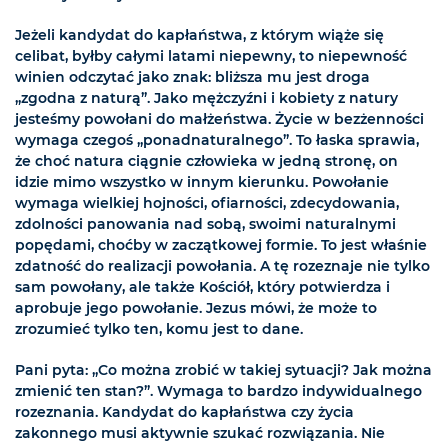
Jeżeli kandydat do kapłaństwa, z którym wiąże się
celibat, byłby całymi latami niepewny, to niepewność
winien odczytać jako znak: bliższa mu jest droga
„zgodna z naturą”. Jako mężczyźni i kobiety z natury
jesteśmy powołani do małżeństwa. Życie w bezżenności
wymaga czegoś „ponadnaturalnego”. To łaska sprawia,
że choć natura ciągnie człowieka w jedną stronę, on
idzie mimo wszystko w innym kierunku. Powołanie
wymaga wielkiej hojności, ofiarności, zdecydowania,
zdolności panowania nad sobą, swoimi naturalnymi
popędami, choćby w zaczątkowej formie. To jest właśnie
zdatność do realizacji powołania. A tę rozeznaje nie tylko
sam powołany, ale także Kościół, który potwierdza i
aprobuje jego powołanie. Jezus mówi, że może to
zrozumieć tylko ten, komu jest to dane.
Pani pyta: „Co można zrobić w takiej sytuacji? Jak można
zmienić ten stan?”. Wymaga to bardzo indywidualnego
rozeznania. Kandydat do kapłaństwa czy życia
zakonnego musi aktywnie szukać rozwiązania. Nie