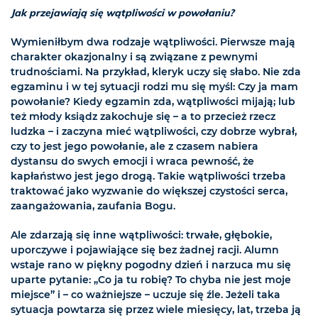
Jak przejawiają się wątpliwości w powołaniu?
Wymieniłbym dwa rodzaje wątpliwości. Pierwsze mają
charakter okazjonalny i są związane z pewnymi
trudnościami. Na przykład, kleryk uczy się słabo. Nie zda
egzaminu i w tej sytuacji rodzi mu się myśl: Czy ja mam
powołanie? Kiedy egzamin zda, wątpliwości mijają; lub
też młody ksiądz zakochuje się – a to przecież rzecz
ludzka – i zaczyna mieć wątpliwości, czy dobrze wybrał,
czy to jest jego powołanie, ale z czasem nabiera
dystansu do swych emocji i wraca pewność, że
kapłaństwo jest jego drogą. Takie wątpliwości trzeba
traktować jako wyzwanie do większej czystości serca,
zaangażowania, zaufania Bogu.
Ale zdarzają się inne wątpliwości: trwałe, głębokie,
uporczywe i pojawiające się bez żadnej racji. Alumn
wstaje rano w piękny pogodny dzień i narzuca mu się
uparte pytanie: „Co ja tu robię? To chyba nie jest moje
miejsce” i – co ważniejsze – uczuje się źle. Jeżeli taka
sytuacja powtarza się przez wiele miesięcy, lat, trzeba ją