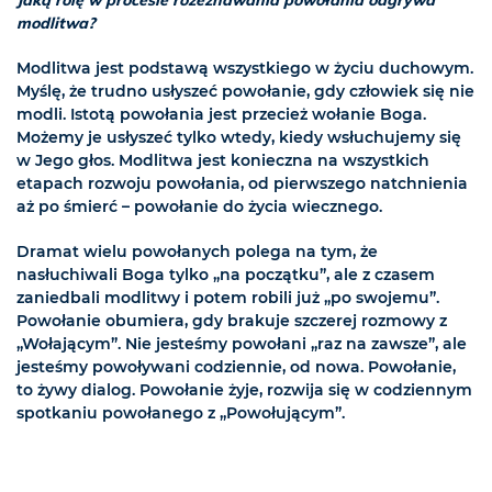
Jaką rolę w procesie rozeznawania powołania odgrywa
modlitwa?
Modlitwa jest podstawą wszystkiego w życiu duchowym.
Myślę, że trudno usłyszeć powołanie, gdy człowiek się nie
modli. Istotą powołania jest przecież wołanie Boga.
Możemy je usłyszeć tylko wtedy, kiedy wsłuchujemy się
w Jego głos. Modlitwa jest konieczna na wszystkich
etapach rozwoju powołania, od pierwszego natchnienia
aż po śmierć – powołanie do życia wiecznego.
Dramat wielu powołanych polega na tym, że
nasłuchiwali Boga tylko „na początku”, ale z czasem
zaniedbali modlitwy i potem robili już „po swojemu”.
Powołanie obumiera, gdy brakuje szczerej rozmowy z
„Wołającym”. Nie jesteśmy powołani „raz na zawsze”, ale
jesteśmy powoływani codziennie, od nowa. Powołanie,
to żywy dialog. Powołanie żyje, rozwija się w codziennym
spotkaniu powołanego z „Powołującym”.