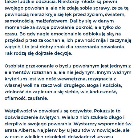
także ludzkie odczucia. Niektórzy młodzi są pewni
swojego powołania, ale nie zdają sobie sprawy, że za tą
pewnością nieraz kryje się lęk przed życiem, światem,
samotnością, małżeństwem. Daliby się w danym
momencie za swoje powołanie pokroić, ale tylko do
czasu. Bo gdy nagle emocjonalnie odblokują się, na
przykład przez zakochanie, ich pewność mija i zaczynają
wątpić. I to jest dobry znak dla rozeznania powołania.
Tak rodzą się dojrzałe decyzje.
Osobiste przekonanie o byciu powołanym jest jednym z
elementów rozeznania, ale nie jedynym. Innym ważnym
kryterium jest wolność wewnętrzna, rezygnacja z
własnej woli na rzecz woli drugiego: Boga i Kościoła,
zdolność do zapierania się siebie, wielkoduszność,
ofiarność, zaufanie.
Wątpliwości w powołaniu są oczywiste. Pokazuje to
doświadczenie świętych. Wielu z nich szukało długo i
cierpliwie swojego powołania. Wystarczy wspomnieć św.
Brata Alberta. Najpierw był u jezuitów w nowicjacie, ale
w czasie wielkich rekolekcji doświadczył kryzysu