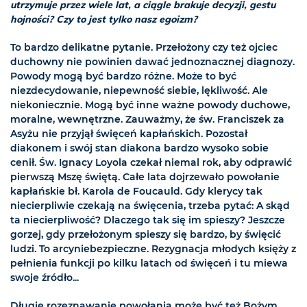
utrzymuje przez wiele lat, a ciągle brakuje decyzji, gestu
hojności? Czy to jest tylko nasz egoizm?
To bardzo delikatne pytanie. Przełożony czy też ojciec
duchowny nie powinien dawać jednoznacznej diagnozy.
Powody mogą być bardzo różne. Może to być
niezdecydowanie, niepewność siebie, lękliwość. Ale
niekoniecznie. Mogą być inne ważne powody duchowe,
moralne, wewnętrzne. Zauważmy, że św. Franciszek za
Asyżu nie przyjął święceń kapłańskich. Pozostał
diakonem i swój stan diakona bardzo wysoko sobie
cenił. Św. Ignacy Loyola czekał niemal rok, aby odprawić
pierwszą Mszę świętą. Całe lata dojrzewało powołanie
kapłańskie bł. Karola de Foucauld. Gdy klerycy tak
niecierpliwie czekają na święcenia, trzeba pytać: A skąd
ta niecierpliwość? Dlaczego tak się im spieszy? Jeszcze
gorzej, gdy przełożonym spieszy się bardzo, by święcić
ludzi. To arcyniebezpieczne. Rezygnacja młodych księży z
pełnienia funkcji po kilku latach od święceń i tu miewa
swoje źródło...
Długie rozeznawanie powołania może być też Bożym