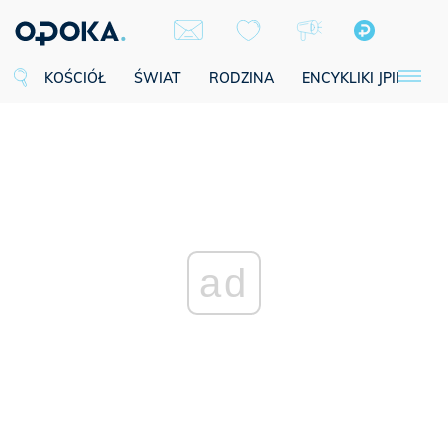
KOŚCIÓŁ
ŚWIAT
RODZINA
ENCYKLIKI JPII
SE
ad