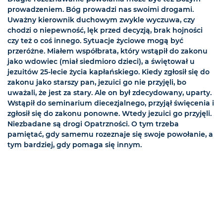
prowadzeniem. Bóg prowadzi nas swoimi drogami.
Uważny kierownik duchowym zwykle wyczuwa, czy
chodzi o niepewność, lęk przed decyzją, brak hojności
czy też o coś innego. Sytuacje życiowe mogą być
przeróżne. Miałem współbrata, który wstąpił do zakonu
jako wdowiec (miał siedmioro dzieci), a świętował u
jezuitów 25-lecie życia kapłańskiego. Kiedy zgłosił się do
zakonu jako starszy pan, jezuici go nie przyjęli, bo
uważali, że jest za stary. Ale on był zdecydowany, uparty.
Wstąpił do seminarium diecezjalnego, przyjął święcenia i
zgłosił się do zakonu ponowne. Wtedy jezuici go przyjęli.
Niezbadane są drogi Opatrzności. O tym trzeba
pamiętać, gdy samemu rozeznaje się swoje powołanie, a
tym bardziej, gdy pomaga się innym.