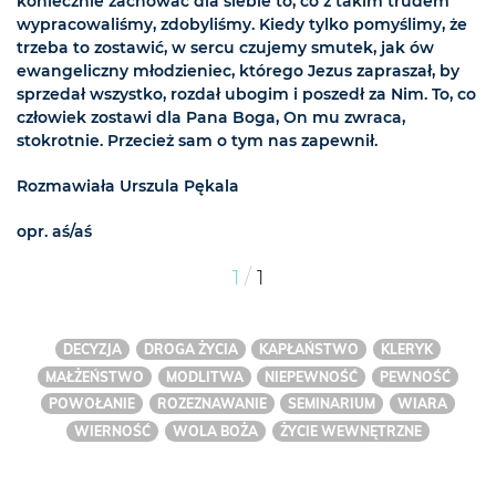
koniecznie zachować dla siebie to, co z takim trudem
wypracowaliśmy, zdobyliśmy. Kiedy tylko pomyślimy, że
trzeba to zostawić, w sercu czujemy smutek, jak ów
ewangeliczny młodzieniec, którego Jezus zapraszał, by
sprzedał wszystko, rozdał ubogim i poszedł za Nim. To, co
człowiek zostawi dla Pana Boga, On mu zwraca,
stokrotnie. Przecież sam o tym nas zapewnił.
Rozmawiała Urszula Pękala
opr. aś/aś
/
1
1
DECYZJA
DROGA ŻYCIA
KAPŁAŃSTWO
KLERYK
MAŁŻEŃSTWO
MODLITWA
NIEPEWNOŚĆ
PEWNOŚĆ
POWOŁANIE
ROZEZNAWANIE
SEMINARIUM
WIARA
WIERNOŚĆ
WOLA BOŻA
ŻYCIE WEWNĘTRZNE