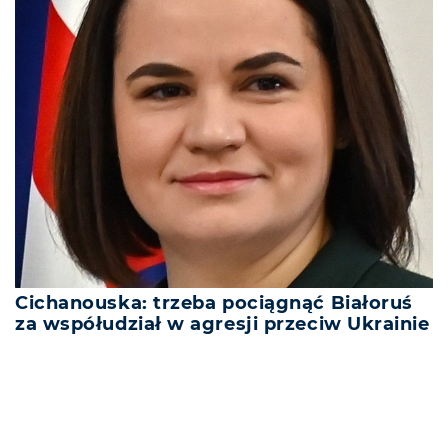
Cichanouska: trzeba pociągnąć Białoruś
za współudział w agresji przeciw Ukrainie