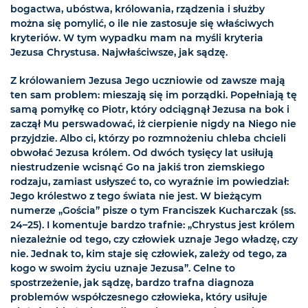
bogactwa, ubóstwa, królowania, rządzenia i służby
można się pomylić, o ile nie zastosuje się właściwych
kryteriów. W tym wypadku mam na myśli kryteria
Jezusa Chrystusa. Najwłaściwsze, jak sądzę.
Z królowaniem Jezusa Jego uczniowie od zawsze mają
ten sam problem: mieszają się im porządki. Popełniają tę
samą pomyłkę co Piotr, który odciągnął Jezusa na bok i
zaczął Mu perswadować, iż cierpienie nigdy na Niego nie
przyjdzie. Albo ci, którzy po rozmnożeniu chleba chcieli
obwołać Jezusa królem. Od dwóch tysięcy lat usiłują
niestrudzenie wcisnąć Go na jakiś tron ziemskiego
rodzaju, zamiast usłyszeć to, co wyraźnie im powiedział:
Jego królestwo z tego świata nie jest. W bieżącym
numerze „Gościa” pisze o tym Franciszek Kucharczak (ss.
24–25). I komentuje bardzo trafnie: „Chrystus jest królem
niezależnie od tego, czy człowiek uznaje Jego władzę, czy
nie. Jednak to, kim staje się człowiek, zależy od tego, za
kogo w swoim życiu uznaje Jezusa”. Celne to
spostrzeżenie, jak sądzę, bardzo trafna diagnoza
problemów współczesnego człowieka, który usiłuje