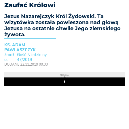
Zaufać Królowi
Jezus Nazarejczyk Król Żydowski. Ta
wizytówka została powieszona nad głową
Jezusa na ostatnie chwile Jego ziemskiego
żywota.
KS. ADAM
PAWLASZCZYK
Gość Niedzielny
47/2019
DODANE 22.11.2019 00:00
REKLAMA
Play