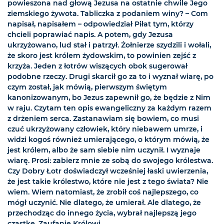
powieszona nad głową Jezusa na ostatnie chwile Jego
ziemskiego żywota. Tabliczka z podaniem winy? – Com
napisał, napisałem – odpowiedział Piłat tym, którzy
chcieli poprawiać napis. A potem, gdy Jezusa
ukrzyżowano, lud stał i patrzył. Żołnierze szydzili i wołali,
że skoro jest królem żydowskim, to powinien zejść z
krzyża. Jeden z łotrów wiszących obok sugerował
podobne rzeczy. Drugi skarcił go za to i wyznał wiarę, po
czym został, jak mówią, pierwszym świętym
kanonizowanym, bo Jezus zapewnił go, że będzie z Nim
w raju. Czytam ten opis ewangeliczny za każdym razem
z drżeniem serca. Zastanawiam się bowiem, co musi
czuć ukrzyżowany człowiek, który niebawem umrze, i
widzi kogoś również umierającego, o którym mówią, że
jest królem, albo że sam siebie nim uczynił. I wyznaje
wiarę. Prosi: zabierz mnie ze sobą do swojego królestwa.
Czy Dobry Łotr doświadczył wcześniej łaski uwierzenia,
że jest takie królestwo, które nie jest z tego świata? Nie
wiem. Wiem natomiast, że zrobił coś najlepszego, co
mógł uczynić. Nie dlatego, że umierał. Ale dlatego, że
przechodząc do innego życia, wybrał najlepszą jego
cząstkę. Zaufanie Królowi.