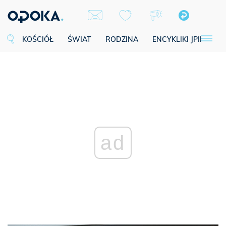
KOŚCIÓŁ
ŚWIAT
RODZINA
ENCYKLIKI JPII
SE
ad