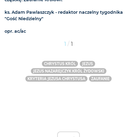
ks. Adam Pawlaszczyk - redaktor naczelny tygodnika
"Gość Niedzielny"
opr. ac/ac
/
1
1
CHRYSTUS KRÓL
JEZUS
JEZUS NAZAREJCZYK KRÓL ŻYDOWSKI
KRYTERIA JEZUSA CHRYSTUSA
ZAUFANIE