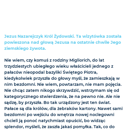
Jezus Nazarejczyk Król Żydowski. Ta wizytówka została
powieszona nad głową Jezusa na ostatnie chwile Jego
ziemskiego żywota.
Nie wiem, czy komuś z rodziny Migliorich, do lat
trzydziestych ubiegłego wieku właścicieli jednego z
pałaców nieopodal bazyliki Świętego Piotra,
kiedykolwiek przyszła do głowy myśl, że zamieszkają w
nim bezdomni. Nie wiem, powtarzam, nie mam pojęcia.
Nie chcąc zatem nikogo skrzywdzić, wstrzymam się od
kategorycznego stwierdzenia, że na pewno nie. Ale nie
sądzę, by przyszła. Bo tak urządzony jest ten świat.
Pałace są dla królów, dla żebraków kartony. Nawet sami
bezdomni po wejściu do wnętrza nowej noclegowni
chcieli ją ponoć natychmiast opuścić, bo widząc
splendor, myśleli, że zaszła jakaś pomyłka. Tak, co do